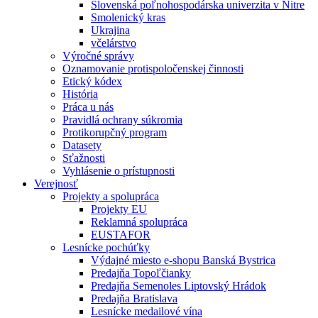
Slovenská poľnohospodárska univerzita v Nitre
Smolenický kras
Ukrajina
včelárstvo
Výročné správy
Oznamovanie protispoločenskej činnosti
Etický kódex
História
Práca u nás
Pravidlá ochrany súkromia
Protikorupčný program
Datasety
Sťažnosti
Vyhlásenie o prístupnosti
Verejnosť
Projekty a spolupráca
Projekty EU
Reklamná spolupráca
EUSTAFOR
Lesnícke pochúťky
Výdajné miesto e-shopu Banská Bystrica
Predajňa Topoľčianky
Predajňa Semenoles Liptovský Hrádok
Predajňa Bratislava
Lesnícke medailové vína