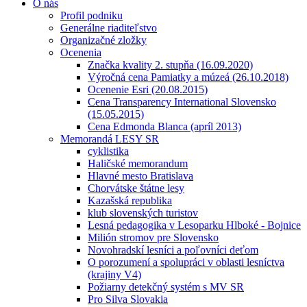
O nás
Profil podniku
Generálne riaditeľstvo
Organizačné zložky
Ocenenia
Značka kvality 2. stupňa (16.09.2020)
Výročná cena Pamiatky a múzeá (26.10.2018)
Ocenenie Esri (20.08.2015)
Cena Transparency International Slovensko
(15.05.2015)
Cena Edmonda Blanca (apríl 2013)
Memorandá LESY SR
cyklistika
Haličské memorandum
Hlavné mesto Bratislava
Chorvátske štátne lesy
Kazašská republika
klub slovenských turistov
Lesná pedagogika v Lesoparku Hlboké - Bojnice
Milión stromov pre Slovensko
Novohradskí lesníci a poľovníci deťom
O porozumení a spolupráci v oblasti lesníctva
(krajiny V4)
Požiarny detekčný systém s MV SR
Pro Silva Slovakia