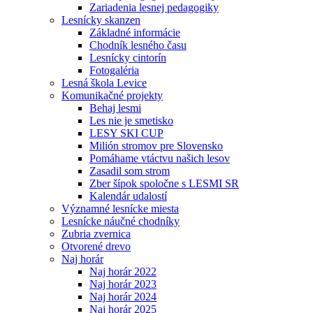
Zariadenia lesnej pedagogiky
Lesnícky skanzen
Základné informácie
Chodník lesného času
Lesnícky cintorín
Fotogaléria
Lesná škola Levice
Komunikačné projekty
Behaj lesmi
Les nie je smetisko
LESY SKI CUP
Milión stromov pre Slovensko
Pomáhame vtáctvu našich lesov
Zasadil som strom
Zber šípok spoločne s LESMI SR
Kalendár udalostí
Významné lesnícke miesta
Lesnícke náučné chodníky
Zubria zvernica
Otvorené drevo
Naj horár
Naj horár 2022
Naj horár 2023
Naj horár 2024
Naj horár 2025