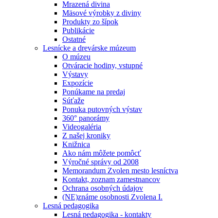
Mrazená divina
Mäsové výrobky z diviny
Produkty zo šípok
Publikácie
Ostatné
Lesnícke a drevárske múzeum
O múzeu
Otváracie hodiny, vstupné
Výstavy
Expozície
Ponúkame na predaj
Súťaže
Ponuka putovných výstav
360° panorámy
Videogaléria
Z našej kroniky
Knižnica
Ako nám môžete pomôcť
Výročné správy od 2008
Memorandum Zvolen mesto lesníctva
Kontakt, zoznam zamestnancov
Ochrana osobných údajov
(NE)známe osobnosti Zvolena I.
Lesná pedagogika
Lesná pedagogika - kontakty