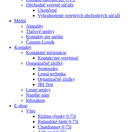
Obchodné verejné súťaže
Ukončené
Vyhodnotenie verejných obchodných súťaží
Médiá
Aktuality
Tlačové správy
Kontakty pre médiá
Časopis Lesník
Kontakty
Kontaktné informácie
Kontakt pre verejnosť
Organizačné zložky
Semenoles
Lesná technika
Organizačné zložky
JBI Test
Lesné správy
Napíšte nám
Infozákon
E-shop
Víno
Rízling rýnsky 0,75l
Rulandské biele 0,75l
Chardonnay 0,75l