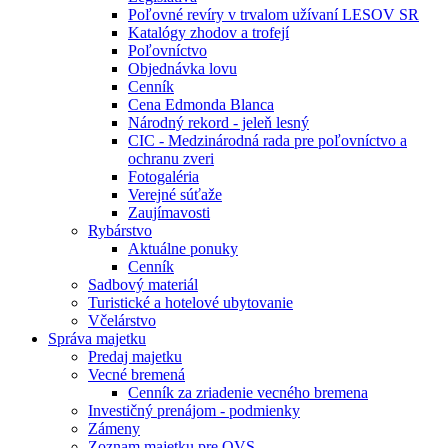
Poľovné revíry v trvalom užívaní LESOV SR
Katalógy zhodov a trofejí
Poľovníctvo
Objednávka lovu
Cenník
Cena Edmonda Blanca
Národný rekord - jeleň lesný
CIC - Medzinárodná rada pre poľovníctvo a
ochranu zveri
Fotogaléria
Verejné súťaže
Zaujímavosti
Rybárstvo
Aktuálne ponuky
Cenník
Sadbový materiál
Turistické a hotelové ubytovanie
Včelárstvo
Správa majetku
Predaj majetku
Vecné bremená
Cenník za zriadenie vecného bremena
Investičný prenájom - podmienky
Zámeny
Zoznam majetku pre OVS