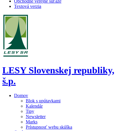
Obchodné verejné súťaže
Textová verzia
LESY Slovenskej republiky,
š.p.
Domov
Blok s upútavkami
Kalendár
Tipy
Newsletter
Marks
Prístupnosť webu skúška