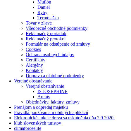
Muflón
Daniel
Ryby
Termotaška
Tovar v zľave
Všeobecné obchodné podmienky
Reklamačný poriadok
Reklamačný protokol
Formulár na odstúpenie od zmluvy
Cookies
Ochrana osobných údajov
Certifikáty
Alergény
Kontakty
Doprava a platobné podmienky
Verejné obstarávanie
Verejné obstarávanie
IS JOSEPHINE
Archív
Objednávky, faktúry, zmluvy
Prenájom a odpredaj majetku
Pravidlá používania mobilných aplikácií
Elektronické aukcie dreva sa uskutočnia dňa 2.9.2020.
klub slovenských turistov
climaforceelife