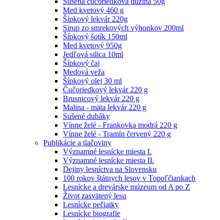
Sušená čučoriedková dužina 50g
Med kvetový 460 g
Šípkový lekvár 220g
Sirup zo smrekových výhonkov 200ml
Šípkový šotík 150ml
Med kvetový 950g
Jedľová silica 10ml
Šípkový čaj
Medová veža
Šípkový olej 30 ml
Čučoriedkový lekvár 220 g
Brusnicový lekvár 220 g
Malina - mäta lekvár 220 g
Sušené dubáky
Vínne želé - Frankovka modrá 220 g
Vínne želé - Tramín červený 220 g
Publikácie a tlačoviny
Významné lesnícke miesta I.
Významné lesnícke miesta II.
Dejiny lesníctva na Slovensku
100 rokov štátnych lesov v Topoľčiankach
Lesnícke a drevárske múzeum od A po Z
Život zasvätený lesu
Lesnícke pečiatky
Lesnícke biografie