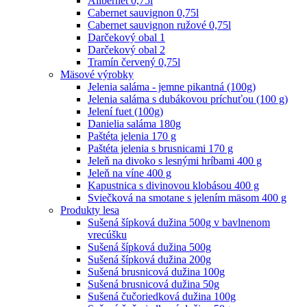
Alibernet 0,75l
Cabernet sauvignon 0,75l
Cabernet sauvignon ružové 0,75l
Darčekový obal 1
Darčekový obal 2
Tramín červený 0,75l
Mäsové výrobky
Jelenia saláma - jemne pikantná (100g)
Jelenia saláma s dubákovou príchuťou (100 g)
Jelení fuet (100g)
Danielia saláma 180g
Paštéta jelenia 170 g
Paštéta jelenia s brusnicami 170 g
Jeleň na divoko s lesnými hríbami 400 g
Jeleň na víne 400 g
Kapustnica s divinovou klobásou 400 g
Sviečková na smotane s jelením mäsom 400 g
Produkty lesa
Sušená šípková dužina 500g v bavlnenom
vrecúšku
Sušená šípková dužina 500g
Sušená šípková dužina 200g
Sušená brusnicová dužina 100g
Sušená brusnicová dužina 50g
Sušená čučoriedková dužina 100g