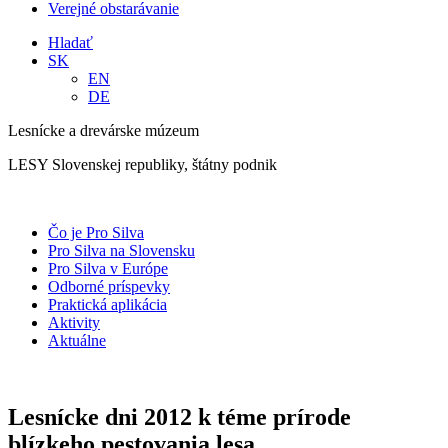
Verejné obstarávanie
Hladať
SK
EN
DE
Lesnícke a drevárske múzeum
LESY Slovenskej republiky, štátny podnik
Čo je Pro Silva
Pro Silva na Slovensku
Pro Silva v Európe
Odborné príspevky
Praktická aplikácia
Aktivity
Aktuálne
Lesnícke dni 2012 k téme prírode
blízkeho pestovania lesa