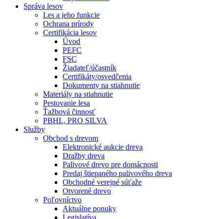
Správa lesov
Les a jeho funkcie
Ochrana prírody
Certifikácia lesov
Úvod
PEFC
FSC
Žiadateľ/účastník
Certifikáty/osvedčenia
Dokumenty na stiahnutie
Materiály na stiahnutie
Pestovanie lesa
Ťažbová činnosť
PBHL, PRO SILVA
Služby
Obchod s drevom
Elektronické aukcie dreva
Dražby dreva
Palivové drevo pre domácnosti
Predaj štiepaného palivového dreva
Obchodné verejné súťaže
Otvorené drevo
Poľovníctvo
Aktuálne ponuky
Legislatíva