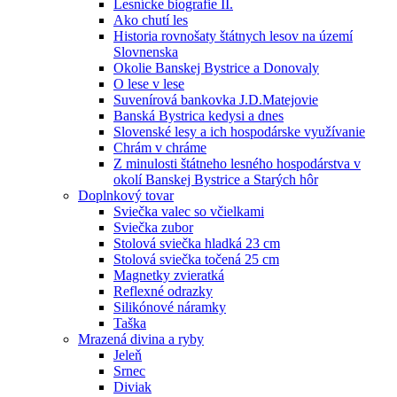
Lesnícke biografie II.
Ako chutí les
Historia rovnošaty štátnych lesov na území
Slovnenska
Okolie Banskej Bystrice a Donovaly
O lese v lese
Suvenírová bankovka J.D.Matejovie
Banská Bystrica kedysi a dnes
Slovenské lesy a ich hospodárske využívanie
Chrám v chráme
Z minulosti štátneho lesného hospodárstva v
okolí Banskej Bystrice a Starých hôr
Doplnkový tovar
Sviečka valec so včielkami
Sviečka zubor
Stolová sviečka hladká 23 cm
Stolová sviečka točená 25 cm
Magnetky zvieratká
Reflexné odrazky
Silikónové náramky
Taška
Mrazená divina a ryby
Jeleň
Srnec
Diviak