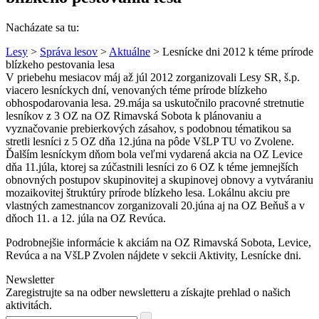
Nacházate sa tu:
Lesy
>
Správa lesov
>
Aktuálne
> Lesnícke dni 2012 k téme prírode
blízkeho pestovania lesa
V priebehu mesiacov máj až júl 2012 zorganizovali Lesy SR, š.p.
viacero lesníckych dní, venovaných téme prírode blízkeho
obhospodarovania lesa. 29.mája sa uskutočnilo pracovné stretnutie
lesníkov z 3 OZ na OZ Rimavská Sobota k plánovaniu a
vyznačovanie prebierkových zásahov, s podobnou tématikou sa
stretli lesníci z 5 OZ dňa 12.júna na pôde VšLP TU vo Zvolene.
Ďalším lesníckym dňom bola veľmi vydarená akcia na OZ Levice
dňa 11.júla, ktorej sa zúčastnili lesníci zo 6 OZ k téme jemnejších
obnovných postupov skupinovitej a skupinovej obnovy a vytváraniu
mozaikovitej štruktúry prírode blízkeho lesa. Lokálnu akciu pre
vlastných zamestnancov zorganizovali 20.júna aj na OZ Beňuš a v
dňoch 11. a 12. júla na OZ Revúca.
Podrobnejšie informácie k akciám na OZ Rimavská Sobota, Levice,
Revúca a na VšLP Zvolen nájdete v sekcii Aktivity, Lesnícke dni.
Newsletter
Zaregistrujte sa na odber newsletteru a získajte prehlad o našich
aktivitách.