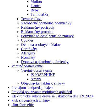
Muflón
Daniel
Ryby
Termotaška
Tovar v zľave
Všeobecné obchodné podmienky
Reklamačný poriadok
Reklamačný protokol
Formulár na odstúpenie od zmluvy
Cookies
Ochrana osobných údajov
Certifikáty
Alergény
Kontakty
Doprava a platobné podmienky
Verejné obstarávanie
Verejné obstarávanie
IS JOSEPHINE
Archív
Objednávky, faktúry, zmluvy
Prenájom a odpredaj majetku
Pravidlá používania mobilných aplikácií
Elektronické aukcie dreva sa uskutočnia dňa 2.9.2020.
klub slovenských turistov
climaforceelife