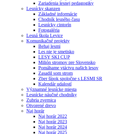
Zariadenia lesnej pedagogiky
Lesnícky skanzen
Základné informácie
Chodník lesného času
Lesnícky cintorín
Fotogaléria
Lesná škola Levice
Komunikačné projekty
Behaj lesmi
Les nie je smetisko
LESY SKI CUP
Milión stromov pre Slovensko
Pomáhame vtáctvu našich lesov
Zasadil som strom
Zber šípok spoločne s LESMI SR
Kalendár udalostí
Významné lesnícke miesta
Lesnícke náučné chodníky
Zubria zvernica
Otvorené drevo
Naj horár
Naj horár 2022
Naj horár 2023
Naj horár 2024
Naj horár 2025