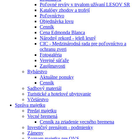
Poľovné revíry v trvalom užívaní LESOV SR
Katalógy zhodov a trofejí
Poľovníctvo
Objednávka lovu
Cenník
Cena Edmonda Blanca
Národný rekord - jeleň lesný
CIC - Medzinárodná rada pre poľovníctvo a
ochranu zveri
Fotogaléria
Verejné súťaže
Zaujímavosti
Rybárstvo
Aktuálne ponuky
Cenník
Sadbový materiál
Turistické a hotelové ubytovanie
Včelárstvo
Správa majetku
Predaj majetku
Vecné bremená
Cenník za zriadenie vecného bremena
Investičný prenájom - podmienky
Zámeny
Zoznam majetku pre OVS