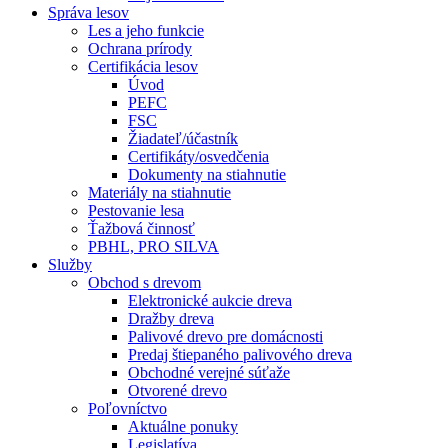
Správa lesov
Les a jeho funkcie
Ochrana prírody
Certifikácia lesov
Úvod
PEFC
FSC
Žiadateľ/účastník
Certifikáty/osvedčenia
Dokumenty na stiahnutie
Materiály na stiahnutie
Pestovanie lesa
Ťažbová činnosť
PBHL, PRO SILVA
Služby
Obchod s drevom
Elektronické aukcie dreva
Dražby dreva
Palivové drevo pre domácnosti
Predaj štiepaného palivového dreva
Obchodné verejné súťaže
Otvorené drevo
Poľovníctvo
Aktuálne ponuky
Legislatíva