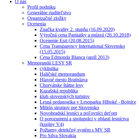
O nás
Profil podniku
Generálne riaditeľstvo
Organizačné zložky
Ocenenia
Značka kvality 2. stupňa (16.09.2020)
Výročná cena Pamiatky a múzeá (26.10.2018)
Ocenenie Esri (20.08.2015)
Cena Transparency International Slovensko
(15.05.2015)
Cena Edmonda Blanca (apríl 2013)
Memorandá LESY SR
cyklistika
Haličské memorandum
Hlavné mesto Bratislava
Chorvátske štátne lesy
Kazašská republika
klub slovenských turistov
Lesná pedagogika v Lesoparku Hlboké - Bojnice
Milión stromov pre Slovensko
Novohradskí lesníci a poľovníci deťom
O porozumení a spolupráci v oblasti lesníctva
(krajiny V4)
Požiarny detekčný systém s MV SR
Pro Silva Slovakia