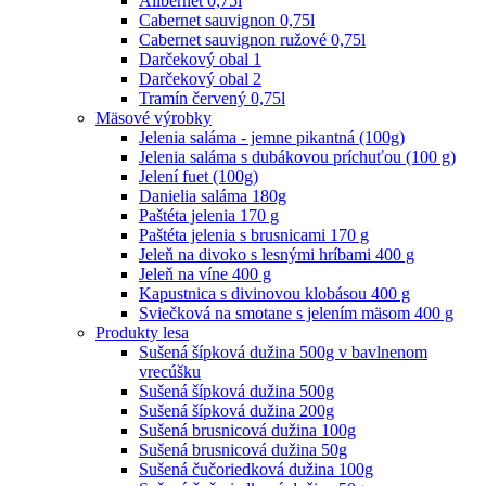
Alibernet 0,75l
Cabernet sauvignon 0,75l
Cabernet sauvignon ružové 0,75l
Darčekový obal 1
Darčekový obal 2
Tramín červený 0,75l
Mäsové výrobky
Jelenia saláma - jemne pikantná (100g)
Jelenia saláma s dubákovou príchuťou (100 g)
Jelení fuet (100g)
Danielia saláma 180g
Paštéta jelenia 170 g
Paštéta jelenia s brusnicami 170 g
Jeleň na divoko s lesnými hríbami 400 g
Jeleň na víne 400 g
Kapustnica s divinovou klobásou 400 g
Sviečková na smotane s jelením mäsom 400 g
Produkty lesa
Sušená šípková dužina 500g v bavlnenom
vrecúšku
Sušená šípková dužina 500g
Sušená šípková dužina 200g
Sušená brusnicová dužina 100g
Sušená brusnicová dužina 50g
Sušená čučoriedková dužina 100g