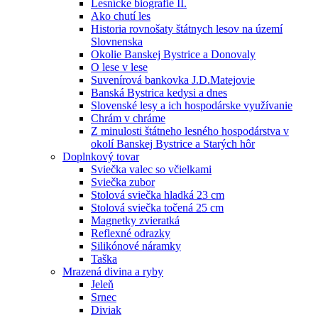
Lesnícke biografie II.
Ako chutí les
Historia rovnošaty štátnych lesov na území
Slovnenska
Okolie Banskej Bystrice a Donovaly
O lese v lese
Suvenírová bankovka J.D.Matejovie
Banská Bystrica kedysi a dnes
Slovenské lesy a ich hospodárske využívanie
Chrám v chráme
Z minulosti štátneho lesného hospodárstva v
okolí Banskej Bystrice a Starých hôr
Doplnkový tovar
Sviečka valec so včielkami
Sviečka zubor
Stolová sviečka hladká 23 cm
Stolová sviečka točená 25 cm
Magnetky zvieratká
Reflexné odrazky
Silikónové náramky
Taška
Mrazená divina a ryby
Jeleň
Srnec
Diviak