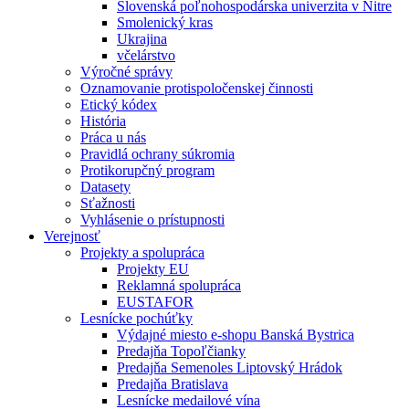
Slovenská poľnohospodárska univerzita v Nitre
Smolenický kras
Ukrajina
včelárstvo
Výročné správy
Oznamovanie protispoločenskej činnosti
Etický kódex
História
Práca u nás
Pravidlá ochrany súkromia
Protikorupčný program
Datasety
Sťažnosti
Vyhlásenie o prístupnosti
Verejnosť
Projekty a spolupráca
Projekty EU
Reklamná spolupráca
EUSTAFOR
Lesnícke pochúťky
Výdajné miesto e-shopu Banská Bystrica
Predajňa Topoľčianky
Predajňa Semenoles Liptovský Hrádok
Predajňa Bratislava
Lesnícke medailové vína