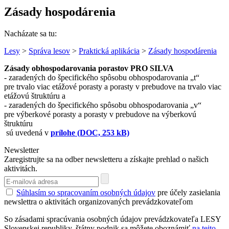
Zásady hospodárenia
Nacházate sa tu:
Lesy
>
Správa lesov
>
Praktická aplikácia
>
Zásady hospodárenia
Zásady obhospodarovania porastov PRO SILVA
- zaradených
do špecifického spôsobu obhospodarovania „t“
pre trvalo viac etážové porasty a porasty v prebudove na trvalo viac
etážovú štruktúru a
- zaradených do špecifického spôsobu obhospodarovania „v“
pre výberkové porasty a porasty v prebudove na výberkovú
štruktúru
sú uvedená v
prílohe (DOC, 253 kB)
Newsletter
Zaregistrujte sa na odber newsletteru a získajte prehlad o našich
aktivitách.
Súhlasím so spracovaním osobných údajov
pre účely zasielania
newslettra o aktivitách organizovaných prevádzkovateľom
So zásadami spracúvania osobných údajov prevádzkovateľa LESY
Slovenskej republiky, štátny podnik sa môžete oboznámiť
na tejto