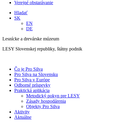
Verejné obstarávanie
Hladať
SK
EN
DE
Lesnícke a drevárske múzeum
LESY Slovenskej republiky, štátny podnik
Čo je Pro Silva
Pro Silva na Slovensku
Pro Silva v Európe
Odborné príspevky
Praktická aplikácia
Metodický pokyn pre LESY
Zásady hospodárenia
Objekty Pro Silva
Aktivity
Aktuálne