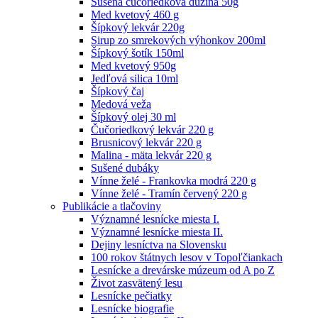
Sušená čučoriedková dužina 50g
Med kvetový 460 g
Šípkový lekvár 220g
Sirup zo smrekových výhonkov 200ml
Šípkový šotík 150ml
Med kvetový 950g
Jedľová silica 10ml
Šípkový čaj
Medová veža
Šípkový olej 30 ml
Čučoriedkový lekvár 220 g
Brusnicový lekvár 220 g
Malina - mäta lekvár 220 g
Sušené dubáky
Vínne želé - Frankovka modrá 220 g
Vínne želé - Tramín červený 220 g
Publikácie a tlačoviny
Významné lesnícke miesta I.
Významné lesnícke miesta II.
Dejiny lesníctva na Slovensku
100 rokov štátnych lesov v Topoľčiankach
Lesnícke a drevárske múzeum od A po Z
Život zasvätený lesu
Lesnícke pečiatky
Lesnícke biografie