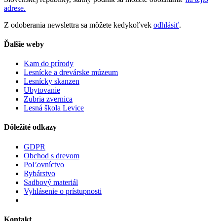
adrese.
Z odoberania newslettra sa môžete kedykoľvek
odhlásiť
.
Ďalšie weby
Kam do prírody
Lesnícke a drevárske múzeum
Lesnícky skanzen
Ubytovanie
Zubria zvernica
Lesná škola Levice
Dôležité odkazy
GDPR
Obchod s drevom
PoĽovníctvo
Rybárstvo
Sadbový materiál
Vyhlásenie o prístupnosti
Kontakt