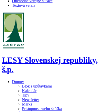
Obchodné verejné súťaže
Textová verzia
LESY Slovenskej republiky,
š.p.
Domov
Blok s upútavkami
Kalendár
Tipy
Newsletter
Marks
Prístupnosť webu skúška