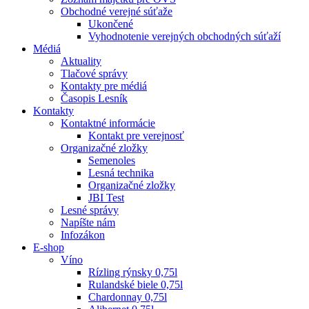
Obchodné verejné súťaže
Ukončené
Vyhodnotenie verejných obchodných súťaží
Médiá
Aktuality
Tlačové správy
Kontakty pre médiá
Časopis Lesník
Kontakty
Kontaktné informácie
Kontakt pre verejnosť
Organizačné zložky
Semenoles
Lesná technika
Organizačné zložky
JBI Test
Lesné správy
Napíšte nám
Infozákon
E-shop
Víno
Rízling rýnsky 0,75l
Rulandské biele 0,75l
Chardonnay 0,75l