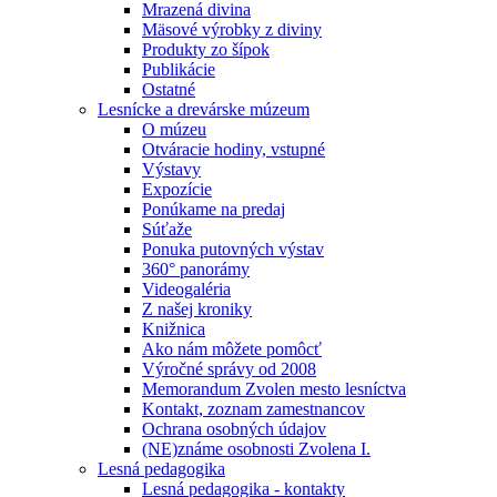
Mrazená divina
Mäsové výrobky z diviny
Produkty zo šípok
Publikácie
Ostatné
Lesnícke a drevárske múzeum
O múzeu
Otváracie hodiny, vstupné
Výstavy
Expozície
Ponúkame na predaj
Súťaže
Ponuka putovných výstav
360° panorámy
Videogaléria
Z našej kroniky
Knižnica
Ako nám môžete pomôcť
Výročné správy od 2008
Memorandum Zvolen mesto lesníctva
Kontakt, zoznam zamestnancov
Ochrana osobných údajov
(NE)známe osobnosti Zvolena I.
Lesná pedagogika
Lesná pedagogika - kontakty