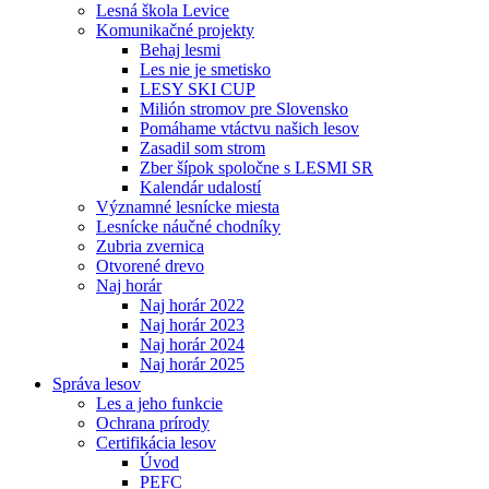
Lesná škola Levice
Komunikačné projekty
Behaj lesmi
Les nie je smetisko
LESY SKI CUP
Milión stromov pre Slovensko
Pomáhame vtáctvu našich lesov
Zasadil som strom
Zber šípok spoločne s LESMI SR
Kalendár udalostí
Významné lesnícke miesta
Lesnícke náučné chodníky
Zubria zvernica
Otvorené drevo
Naj horár
Naj horár 2022
Naj horár 2023
Naj horár 2024
Naj horár 2025
Správa lesov
Les a jeho funkcie
Ochrana prírody
Certifikácia lesov
Úvod
PEFC