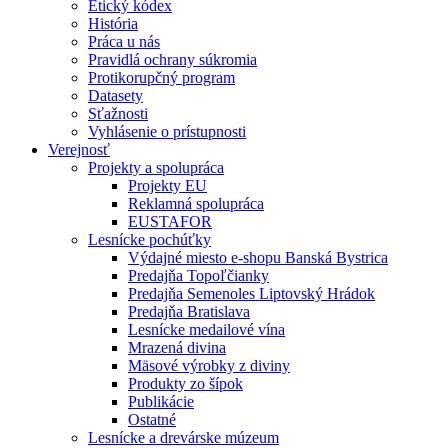
Etický kódex
História
Práca u nás
Pravidlá ochrany súkromia
Protikorupčný program
Datasety
Sťažnosti
Vyhlásenie o prístupnosti
Verejnosť
Projekty a spolupráca
Projekty EU
Reklamná spolupráca
EUSTAFOR
Lesnícke pochúťky
Výdajné miesto e-shopu Banská Bystrica
Predajňa Topoľčianky
Predajňa Semenoles Liptovský Hrádok
Predajňa Bratislava
Lesnícke medailové vína
Mrazená divina
Mäsové výrobky z diviny
Produkty zo šípok
Publikácie
Ostatné
Lesnícke a drevárske múzeum