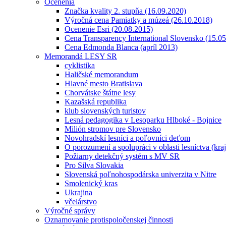
Ocenenia
Značka kvality 2. stupňa (16.09.2020)
Výročná cena Pamiatky a múzeá (26.10.2018)
Ocenenie Esri (20.08.2015)
Cena Transparency International Slovensko (15.0
Cena Edmonda Blanca (apríl 2013)
Memorandá LESY SR
cyklistika
Haličské memorandum
Hlavné mesto Bratislava
Chorvátske štátne lesy
Kazašská republika
klub slovenských turistov
Lesná pedagogika v Lesoparku Hlboké - Bojnice
Milión stromov pre Slovensko
Novohradskí lesníci a poľovníci deťom
O porozumení a spolupráci v oblasti lesníctva (kra
Požiarny detekčný systém s MV SR
Pro Silva Slovakia
Slovenská poľnohospodárska univerzita v Nitre
Smolenický kras
Ukrajina
včelárstvo
Výročné správy
Oznamovanie protispoločenskej činnosti