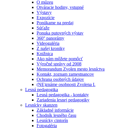
O múzeu
Otváracie hodiny, vstupné
Výstavy
Expozície
Ponúkame na predaj
Súťaže
Ponuka putovných výstav
360° panorámy
Videogaléria
Z našej kroniky
Knižnica
Ako nám môžete pomôcť
Výročné správy od 2008
Memorandum Zvolen mesto lesníctva
Kontakt, zoznam zamestnancov
Ochrana osobných údajov
(NE)známe osobnosti Zvolena I.
Lesná pedagogika
Lesná pedagogika - kontakty
Zariadenia lesnej pedagogiky
Lesnícky skanzen
Základné informácie
Chodník lesného času
Lesnícky cintorín
Fotogaléria