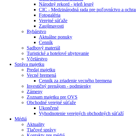
Národný rekord - jeleň lesný
CIC - Medzinárodná rada pre poľovníctvo a ochra
Fotogaléria
Verejné súťaže
Zaujímavosti
Rybárstvo
Aktuálne ponuky
Cenník
Sadbový materiál
Turistické a hotelové ubytovanie
Včelárstvo
Správa majetku
Predaj majetku
Vecné bremená
Cenník za zriadenie vecného bremena
Investičný prenájom - podmienky
Zámeny
Zoznam majetku pre OVS
Obchodné verejné súťaže
Ukončené
Vyhodnotenie verejných obchodných súťaží
Médiá
Aktuality
Tlačové správy
Kontakty pre médiá