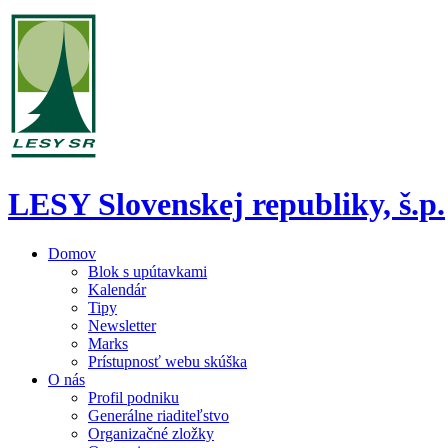
LESY Slovenskej republiky, š.p.
Domov
Blok s upútavkami
Kalendár
Tipy
Newsletter
Marks
Prístupnosť webu skúška
O nás
Profil podniku
Generálne riaditeľstvo
Organizačné zložky