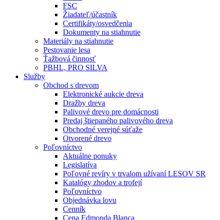
FSC
Žiadateľ/účastník
Certifikáty/osvedčenia
Dokumenty na stiahnutie
Materiály na stiahnutie
Pestovanie lesa
Ťažbová činnosť
PBHL, PRO SILVA
Služby
Obchod s drevom
Elektronické aukcie dreva
Dražby dreva
Palivové drevo pre domácnosti
Predaj štiepaného palivového dreva
Obchodné verejné súťaže
Otvorené drevo
Poľovníctvo
Aktuálne ponuky
Legislatíva
Poľovné revíry v trvalom užívaní LESOV SR
Katalógy zhodov a trofejí
Poľovníctvo
Objednávka lovu
Cenník
Cena Edmonda Blanca