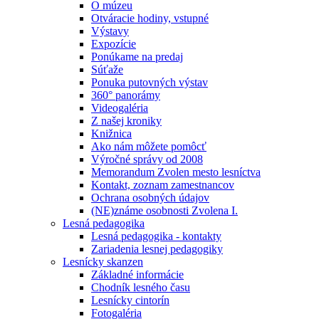
O múzeu
Otváracie hodiny, vstupné
Výstavy
Expozície
Ponúkame na predaj
Súťaže
Ponuka putovných výstav
360° panorámy
Videogaléria
Z našej kroniky
Knižnica
Ako nám môžete pomôcť
Výročné správy od 2008
Memorandum Zvolen mesto lesníctva
Kontakt, zoznam zamestnancov
Ochrana osobných údajov
(NE)známe osobnosti Zvolena I.
Lesná pedagogika
Lesná pedagogika - kontakty
Zariadenia lesnej pedagogiky
Lesnícky skanzen
Základné informácie
Chodník lesného času
Lesnícky cintorín
Fotogaléria