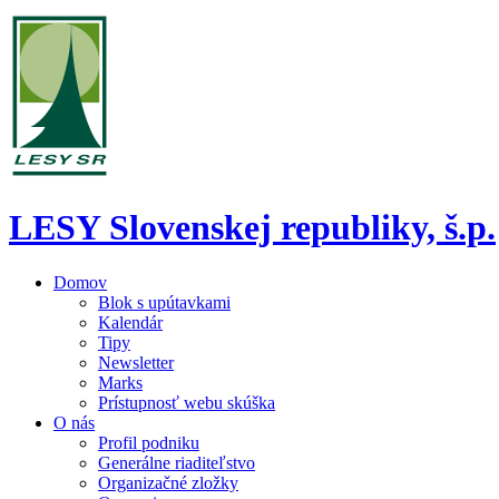
LESY Slovenskej republiky, š.p.
Domov
Blok s upútavkami
Kalendár
Tipy
Newsletter
Marks
Prístupnosť webu skúška
O nás
Profil podniku
Generálne riaditeľstvo
Organizačné zložky