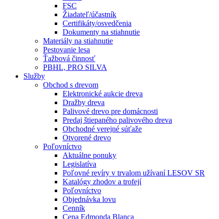
FSC
Žiadateľ/účastník
Certifikáty/osvedčenia
Dokumenty na stiahnutie
Materiály na stiahnutie
Pestovanie lesa
Ťažbová činnosť
PBHL, PRO SILVA
Služby
Obchod s drevom
Elektronické aukcie dreva
Dražby dreva
Palivové drevo pre domácnosti
Predaj štiepaného palivového dreva
Obchodné verejné súťaže
Otvorené drevo
Poľovníctvo
Aktuálne ponuky
Legislatíva
Poľovné revíry v trvalom užívaní LESOV SR
Katalógy zhodov a trofejí
Poľovníctvo
Objednávka lovu
Cenník
Cena Edmonda Blanca