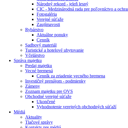
Národný rekord - jeleň lesný
CIC - Medzinárodná rada pre poľovníctvo a ochra
Fotogaléria
Verejné súťaže
Zaujímavosti
Rybárstvo
Aktuálne ponuky
Cenník
Sadbový materiál
Turistické a hotelové ubytovanie
Včelárstvo
Správa majetku
Predaj majetku
Vecné bremená
Cenník za zriadenie vecného bremena
Investičný prenájom - podmienky
Zámeny
Zoznam majetku pre OVS
Obchodné verejné súťaže
Ukončené
Vyhodnotenie verejných obchodných súťaží
Médiá
Aktuality
Tlačové správy
Kontakty pre médiá