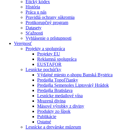
Etický kódex
História
Práca u nás
Pravidlá ochrany súkromia
Protikorupčný program
Datasety
Sťažnosti
Vyhlásenie o prístupnosti
Verejnosť
Projekty a spolupráca
Projekty EU
Reklamná spolupráca
EUSTAFOR
Lesnícke pochúťky
Výdajné miesto e-shopu Banská Bystrica
Predajňa Topoľčianky
Predajňa Semenoles Liptovský Hrádok
Predajňa Bratislava
Lesnícke medailové vína
Mrazená divina
Mäsové výrobky z diviny
Produkty zo šípok
Publikácie
Ostatné
Lesnícke a drevárske múzeum