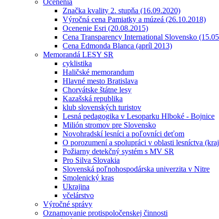
Ocenenia
Značka kvality 2. stupňa (16.09.2020)
Výročná cena Pamiatky a múzeá (26.10.2018)
Ocenenie Esri (20.08.2015)
Cena Transparency International Slovensko (15.0
Cena Edmonda Blanca (apríl 2013)
Memorandá LESY SR
cyklistika
Haličské memorandum
Hlavné mesto Bratislava
Chorvátske štátne lesy
Kazašská republika
klub slovenských turistov
Lesná pedagogika v Lesoparku Hlboké - Bojnice
Milión stromov pre Slovensko
Novohradskí lesníci a poľovníci deťom
O porozumení a spolupráci v oblasti lesníctva (kra
Požiarny detekčný systém s MV SR
Pro Silva Slovakia
Slovenská poľnohospodárska univerzita v Nitre
Smolenický kras
Ukrajina
včelárstvo
Výročné správy
Oznamovanie protispoločenskej činnosti