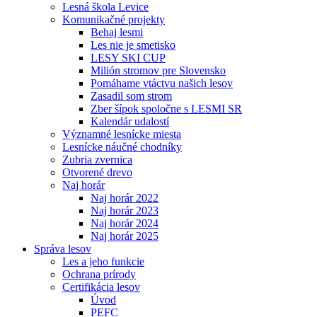
Lesná škola Levice
Komunikačné projekty
Behaj lesmi
Les nie je smetisko
LESY SKI CUP
Milión stromov pre Slovensko
Pomáhame vtáctvu našich lesov
Zasadil som strom
Zber šípok spoločne s LESMI SR
Kalendár udalostí
Významné lesnícke miesta
Lesnícke náučné chodníky
Zubria zvernica
Otvorené drevo
Naj horár
Naj horár 2022
Naj horár 2023
Naj horár 2024
Naj horár 2025
Správa lesov
Les a jeho funkcie
Ochrana prírody
Certifikácia lesov
Úvod
PEFC