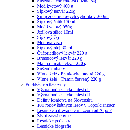
Sušená čučoriedková dužina 50g
Med kvetový 460 g
Šípkový lekvár 220g
Sirup zo smrekových výhonkov 200ml
Šípkový šotík 150ml
Med kvetový 950g
Jedľová silica 10ml
Šípkový čaj
Medová veža
Šípkový olej 30 ml
Čučoriedkový lekvár 220 g
Brusnicový lekvár 220 g
Malina - mäta lekvár 220 g
Sušené dubáky
Vínne želé - Frankovka modrá 220 g
Vínne želé - Tramín červený 220 g
Publikácie a tlačoviny
Významné lesnícke miesta I.
Významné lesnícke miesta II.
Dejiny lesníctva na Slovensku
100 rokov štátnych lesov v Topoľčiankach
Lesnícke a drevárske múzeum od A po Z
Život zasvätený lesu
Lesnícke pečiatky
Lesnícke biografie