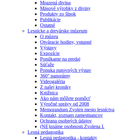
Mrazená divina
Mäsové výrobky z diviny
Produkty zo šípok
Publikácie
Ostatné
Lesnícke a drevárske múzeum
O múzeu
Otváracie hodiny, vstupné
Výstavy
Expozície
Ponúkame na predaj
Súťaže
Ponuka putovných výstav
360° panorámy
Videogaléria
Z našej kroniky
Knižnica
Ako nám môžete pomôcť
Výročné správy od 2008
Memorandum Zvolen mesto lesníctva
Kontakt, zoznam zamestnancov
Ochrana osobných údajov
(NE)známe osobnosti Zvolena I.
Lesná pedagogika
Lesná pedagogika - kontakty