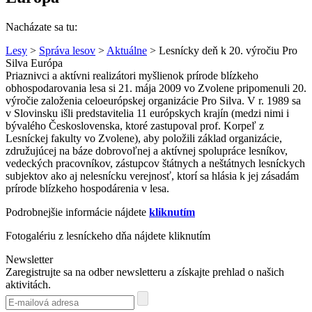
Nacházate sa tu:
Lesy
>
Správa lesov
>
Aktuálne
> Lesnícky deň k 20. výročiu Pro
Silva Európa
Priaznivci a aktívni realizátori myšlienok prírode blízkeho
obhospodarovania lesa si 21. mája 2009 vo Zvolene pripomenuli 20.
výročie založenia celoeurópskej organizácie Pro Silva. V r. 1989 sa
v Slovinsku išli predstavitelia 11 európskych krajín (medzi nimi i
bývalého Československa, ktoré zastupoval prof. Korpeľ z
Lesníckej fakulty vo Zvolene), aby položili základ organizácie,
združujúcej na báze dobrovoľnej a aktívnej spolupráce lesníkov,
vedeckých pracovníkov, zástupcov štátnych a neštátnych lesníckych
subjektov ako aj nelesnícku verejnosť, ktorí sa hlásia k jej zásadám
prírode blízkeho hospodárenia v lesa.
Podrobnejšie informácie nájdete
kliknutím
Fotogalériu z lesníckeho dňa nájdete kliknutím
Newsletter
Zaregistrujte sa na odber newsletteru a získajte prehlad o našich
aktivitách.