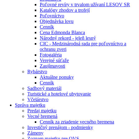
Poľovné revíry v trvalom užívaní LESOV SR
Katalógy zhodov a trofejí
Poľovníctvo
Objednávka lovu
Cenník
Cena Edmonda Blanca
Národný rekord - jeleň lesný
CIC - Medzinárodná rada pre poľovníctvo a
ochranu zveri
Fotogaléria
Verejné súťaže
Zaujímavosti
Rybárstvo
Aktuálne ponuky
Cenník
Sadbový materiál
Turistické a hotelové ubytovanie
Včelárstvo
Správa majetku
Predaj majetku
Vecné bremená
Cenník za zriadenie vecného bremena
Investičný prenájom - podmienky
Zámeny
Zoznam majetku pre OVS