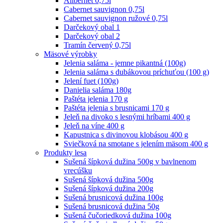
Alibernet 0,75l
Cabernet sauvignon 0,75l
Cabernet sauvignon ružové 0,75l
Darčekový obal 1
Darčekový obal 2
Tramín červený 0,75l
Mäsové výrobky
Jelenia saláma - jemne pikantná (100g)
Jelenia saláma s dubákovou príchuťou (100 g)
Jelení fuet (100g)
Danielia saláma 180g
Paštéta jelenia 170 g
Paštéta jelenia s brusnicami 170 g
Jeleň na divoko s lesnými hríbami 400 g
Jeleň na víne 400 g
Kapustnica s divinovou klobásou 400 g
Sviečková na smotane s jelením mäsom 400 g
Produkty lesa
Sušená šípková dužina 500g v bavlnenom
vrecúšku
Sušená šípková dužina 500g
Sušená šípková dužina 200g
Sušená brusnicová dužina 100g
Sušená brusnicová dužina 50g
Sušená čučoriedková dužina 100g