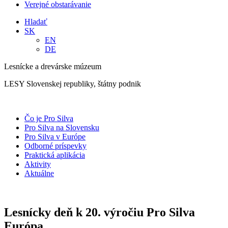
Verejné obstarávanie
Hladať
SK
EN
DE
Lesnícke a drevárske múzeum
LESY Slovenskej republiky, štátny podnik
Čo je Pro Silva
Pro Silva na Slovensku
Pro Silva v Európe
Odborné príspevky
Praktická aplikácia
Aktivity
Aktuálne
Lesnícky deň k 20. výročiu Pro Silva
Európa