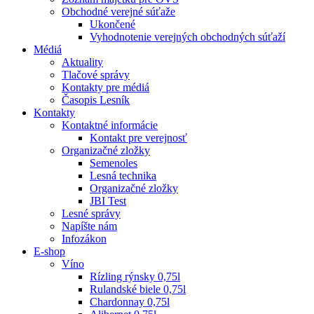
Obchodné verejné súťaže
Ukončené
Vyhodnotenie verejných obchodných súťaží
Médiá
Aktuality
Tlačové správy
Kontakty pre médiá
Časopis Lesník
Kontakty
Kontaktné informácie
Kontakt pre verejnosť
Organizačné zložky
Semenoles
Lesná technika
Organizačné zložky
JBI Test
Lesné správy
Napíšte nám
Infozákon
E-shop
Víno
Rízling rýnsky 0,75l
Rulandské biele 0,75l
Chardonnay 0,75l