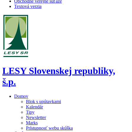
Obchodné verejné súťaže
Textová verzia
LESY Slovenskej republiky,
š.p.
Domov
Blok s upútavkami
Kalendár
Tipy
Newsletter
Marks
Prístupnosť webu skúška