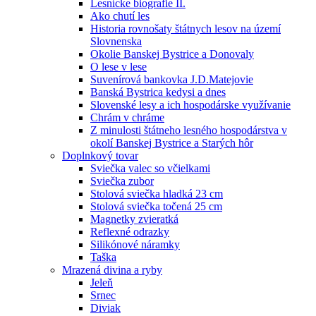
Lesnícke biografie II.
Ako chutí les
Historia rovnošaty štátnych lesov na území
Slovnenska
Okolie Banskej Bystrice a Donovaly
O lese v lese
Suvenírová bankovka J.D.Matejovie
Banská Bystrica kedysi a dnes
Slovenské lesy a ich hospodárske využívanie
Chrám v chráme
Z minulosti štátneho lesného hospodárstva v
okolí Banskej Bystrice a Starých hôr
Doplnkový tovar
Sviečka valec so včielkami
Sviečka zubor
Stolová sviečka hladká 23 cm
Stolová sviečka točená 25 cm
Magnetky zvieratká
Reflexné odrazky
Silikónové náramky
Taška
Mrazená divina a ryby
Jeleň
Srnec
Diviak