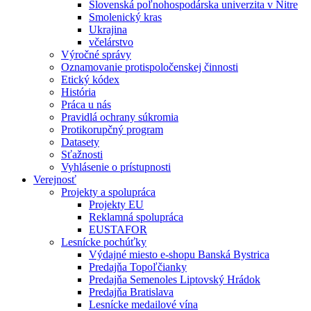
Slovenská poľnohospodárska univerzita v Nitre
Smolenický kras
Ukrajina
včelárstvo
Výročné správy
Oznamovanie protispoločenskej činnosti
Etický kódex
História
Práca u nás
Pravidlá ochrany súkromia
Protikorupčný program
Datasety
Sťažnosti
Vyhlásenie o prístupnosti
Verejnosť
Projekty a spolupráca
Projekty EU
Reklamná spolupráca
EUSTAFOR
Lesnícke pochúťky
Výdajné miesto e-shopu Banská Bystrica
Predajňa Topoľčianky
Predajňa Semenoles Liptovský Hrádok
Predajňa Bratislava
Lesnícke medailové vína