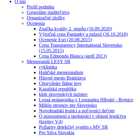
O nás
Profil podniku
Generálne riaditeľstvo
Organizačné zložky
Ocenenia
Značka kvality 2. stupňa (16.09.2020)
Výročná cena Pamiatky a múzeá (26.10.2018)
Ocenenie Esri (20.08.2015)
Cena Transparency International Slovensko
(15.05.2015)
Cena Edmonda Blanca (apríl 2013)
Memorandá LESY SR
cyklistika
Haličské memorandum
Hlavné mesto Bratislava
Chorvátske štátne lesy
Kazašská republika
klub slovenských turistov
Lesná pedagogika v Lesoparku Hlboké - Bojnice
Milión stromov pre Slovensko
Novohradskí lesníci a poľovníci deťom
O porozumení a spolupráci v oblasti lesníctva
(krajiny V4)
Požiarny detekčný systém s MV SR
Pro Silva Slovakia