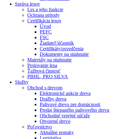
Správa lesov
Les a jeho funkcie
Ochrana prírody
Certifikácia lesov
Úvod
PEFC
FSC
Žiadateľ/účastník
Certifikáty/osvedčenia
Dokumenty na stiahnutie
Materiály na stiahnutie
Pestovanie lesa
Ťažbová činnosť
PBHL, PRO SILVA
Služby
Obchod s drevom
Elektronické aukcie dreva
Dražby dreva
Palivové drevo pre domácnosti
Predaj štiepaného palivového dreva
Obchodné verejné súťaže
Otvorené drevo
Poľovníctvo
Aktuálne ponuky
Legislatíva