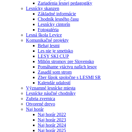
Zariadenia lesnej pedagogiky
Lesnícky skanzen
Základné informácie
Chodník lesného času
Lesnícky cintorín
Fotogaléria
Lesná škola Levice
Komunikačné projekty
Behaj lesmi
Les nie je smetisko
LESY SKI CUP
Milión stromov pre Slovensko
Pomáhame vtáctvu našich lesov
Zasadil som strom
Zber šípok spoločne s LESMI SR
Kalendár udalostí
Významné lesnícke miesta
Lesnícke náučné chodníky
Zubria zvernica
Otvorené drevo
Naj horár
Naj horár 2022
Naj horár 2023
Naj horár 2024
Naj horár 2025