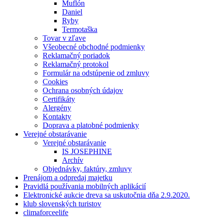
Muflón
Daniel
Ryby
Termotaška
Tovar v zľave
Všeobecné obchodné podmienky
Reklamačný poriadok
Reklamačný protokol
Formulár na odstúpenie od zmluvy
Cookies
Ochrana osobných údajov
Certifikáty
Alergény
Kontakty
Doprava a platobné podmienky
Verejné obstarávanie
Verejné obstarávanie
IS JOSEPHINE
Archív
Objednávky, faktúry, zmluvy
Prenájom a odpredaj majetku
Pravidlá používania mobilných aplikácií
Elektronické aukcie dreva sa uskutočnia dňa 2.9.2020.
klub slovenských turistov
climaforceelife