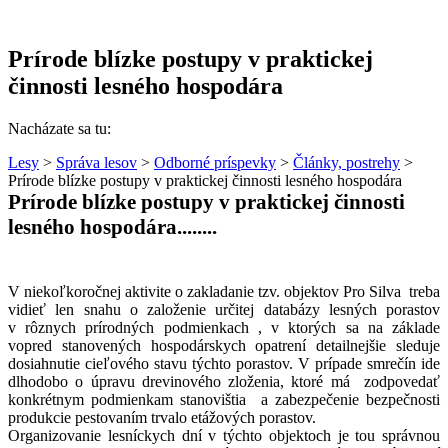
Prírode blízke postupy v praktickej
činnosti lesného hospodára
Nacházate sa tu:
Lesy
>
Správa lesov
>
Odborné príspevky
>
Články, postrehy
>
Prírode blízke postupy v praktickej činnosti lesného hospodára
Prírode blízke postupy v praktickej činnosti
lesného hospodára........
V niekoľkoročnej aktivite o zakladanie tzv. objektov Pro Silva
treba
vidieť len snahu o založenie určitej databázy lesných porastov
v rôznych prírodných podmienkach , v ktorých sa na základe
vopred stanovených hospodárskych opatrení detailnejšie sleduje
dosiahnutie cieľového stavu týchto porastov. V prípade smrečín ide
dlhodobo o úpravu drevinového zloženia, ktoré má
zodpovedať
konkrétnym podmienkam stanovištia
a zabezpečenie bezpečnosti
produkcie pestovaním trvalo etážových porastov.
Organizovanie lesníckych dní v týchto objektoch je tou správnou