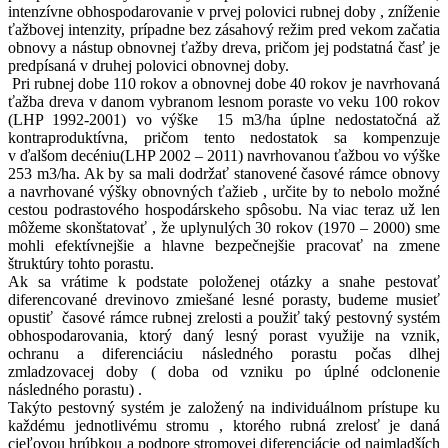
intenzívne obhospodarovanie v prvej polovici rubnej doby , zníženie
ťažbovej intenzity, prípadne bez zásahový režim pred vekom začatia
obnovy a nástup obnovnej ťažby dreva, pričom jej podstatná časť je
predpísaná v druhej polovici obnovnej doby.
Pri rubnej dobe 110 rokov a obnovnej dobe 40 rokov je navrhovaná
ťažba dreva v danom vybranom lesnom poraste vo veku 100 rokov
(LHP 1992-2001
)
vo výške
15 m3/ha úplne nedostatočná až
kontraproduktívna, pričom tento nedostatok sa kompenzuje
v ďalšom decéniu(LHP 2002 – 2011
)
navrhovanou ťažbou vo výške
253 m3/ha. Ak by sa mali dodržať stanovené časové rámce obnovy
a navrhované výšky obnovných ťažieb , určite by to nebolo možné
cestou podrastového hospodárskeho spôsobu. Na viac teraz už len
môžeme skonštatovať , že uplynulých 30 rokov (1970 – 2000
)
sme
mohli efektívnejšie a hlavne bezpečnejšie pracovať na zmene
štruktúry tohto porastu.
Ak sa vrátime k podstate položenej otázky a snahe pestovať
diferencované drevinovo zmiešané lesné porasty, budeme musieť
opustiť
časové rámce rubnej zrelosti a použiť taký pestovný systém
obhospodarovania, ktorý daný lesný porast využije na vznik,
ochranu a diferenciáciu následného porastu počas dlhej
zmladzovacej doby ( doba od vzniku po úplné odclonenie
následného porastu
)
.
Takýto pestovný systém je založený na individuálnom prístupe ku
každému jednotlivému stromu , ktorého rubná zrelosť je daná
cieľovou hrúbkou a podpore stromovej diferenciácie od najmladších