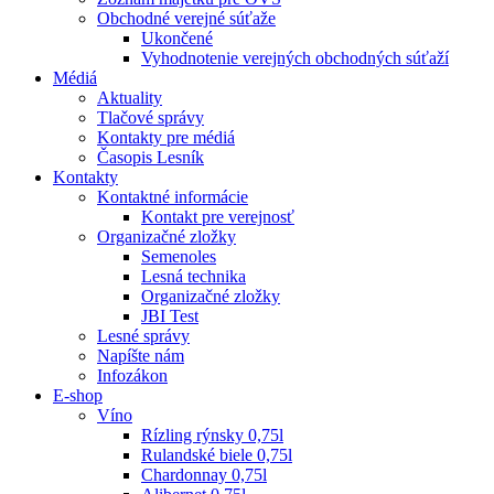
Obchodné verejné súťaže
Ukončené
Vyhodnotenie verejných obchodných súťaží
Médiá
Aktuality
Tlačové správy
Kontakty pre médiá
Časopis Lesník
Kontakty
Kontaktné informácie
Kontakt pre verejnosť
Organizačné zložky
Semenoles
Lesná technika
Organizačné zložky
JBI Test
Lesné správy
Napíšte nám
Infozákon
E-shop
Víno
Rízling rýnsky 0,75l
Rulandské biele 0,75l
Chardonnay 0,75l