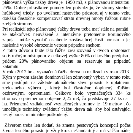
plánovaná výška ťažby dreva je
1950 m3
, s plánovanou intenzitou
25%. Dobré prírastkové pomery len potvrdzujú, že stromy strednej
hrúbkovej triedy
po uvoľnení rastového priestoru aj v tomto veku
dokážu čiastočne kompenzovať stratu drevnej hmoty ťažbou rubne
zrelých stromov.
Pri realizácií tejto plánovanej ťažby dreva treba mať stále na pamäti ,
že akékoľvek neuvážené a intenzívne prelomenie korunového
zapoja
môže vyvolať oslabenie zostávajúcej časti porastu a jej
následné vysoké ohrozenie vetrom prípadne snehom.
Z tohto dôvodu bude táto ťažba zrealizovaná v dvoch obdobiach
so 6 ročným odstupom v celkovej výške 80% celkového predpisu ,
pričom 20% plánovaného objemu sa rezervuje na prípadnú
kalamitu.
V roku 2012 bola vyznačená ťažba dreva na realizáciu v roku 2013.
Kým v prvom zásahu dominoval len zdravotný výber, v tomto roku
sme pristúpili na základe aktuálneho stavu porastu k uplatneniu
zrelostného výberu , ktorý bol čiastočne doplnený ďalšími
ozdravnými opatreniami. Celkovo bolo vyznačených 334 ks
stromov o priemernom objeme
2,25 m3
, čo predstavuje 27 ks na l
ha. Priemerná vzdialenosť vyznačených stromov je
19 metrov
, čo
umožňuje technicky zvládnuť ťažbu dreva tak, aby bol ostávajúci
lesný porast minimálne poškodený.
Záverom treba len dodať, že zmena pestovných koncepcií počas
života lesného porastu je vždy krok neštandartný a má väčšiu nádej