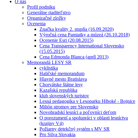
O nás
Profil podniku
Generálne riaditeľstvo
Organizačné zložky
Ocenenia
Značka kvality 2. stupňa (16.09.2020)
Výročná cena Pamiatky a múzeá (26.10.2018)
Ocenenie Esri (20.08.2015)
Cena Transparency International Slovensko
(15.05.2015)
Cena Edmonda Blanca (apríl 2013)
Memorandá LESY SR
cyklistika
Haličské memorandum
Hlavné mesto Bratislava
Chorvátske štátne lesy
Kazašská republika
klub slovenských turistov
Lesná pedagogika v Lesoparku Hlboké - Bojnice
Milión stromov pre Slovensko
Novohradskí lesníci a poľovníci deťom
O porozumení a spolupráci v oblasti lesníctva
(krajiny V4)
Požiarny detekčný systém s MV SR
Pro Silva Slovakia