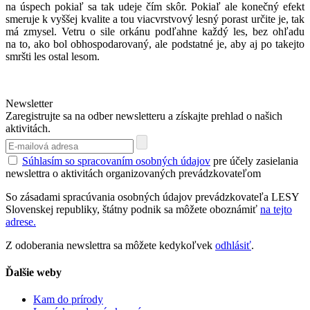
na úspech pokiaľ sa tak udeje čím skôr. Pokiaľ ale konečný efekt
smeruje k vyššej kvalite a tou viacvrstvový lesný porast určite je, tak
má zmysel. Vetru o sile orkánu podľahne každý les, bez ohľadu
na to, ako bol obhospodarovaný, ale podstatné je, aby aj po takejto
smršti les ostal lesom.
Newsletter
Zaregistrujte sa na odber newsletteru a získajte prehlad o našich
aktivitách.
Súhlasím so spracovaním osobných údajov
pre účely zasielania
newslettra o aktivitách organizovaných prevádzkovateľom
So zásadami spracúvania osobných údajov prevádzkovateľa LESY
Slovenskej republiky, štátny podnik sa môžete oboznámiť
na tejto
adrese.
Z odoberania newslettra sa môžete kedykoľvek
odhlásiť
.
Ďalšie weby
Kam do prírody