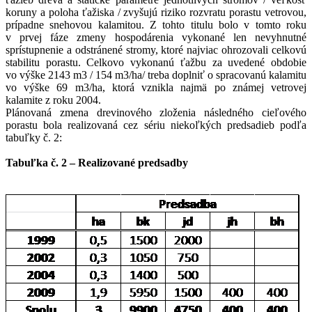
koruny a poloha ťažiska / zvyšujú riziko rozvratu porastu vetrovou,
prípadne snehovou kalamitou. Z tohto titulu bolo v tomto roku
v prvej fáze zmeny hospodárenia vykonané len nevyhnutné
sprístupnenie a odstránené stromy, ktoré najviac ohrozovali celkovú
stabilitu porastu. Celkovo vykonanú ťažbu za uvedené obdobie
vo výške
2143 m3
/ 154 m3/ha/ treba doplniť o spracovanú kalamitu
vo výške 69 m3/ha, ktorá vznikla najmä po známej vetrovej
kalamite z roku 2004.
Plánovaná zmena drevinového zloženia následného cieľového
porastu bola realizovaná cez sériu niekoľkých predsadieb podľa
tabuľky č. 2:
Tabuľka č. 2 – Realizované predsadby