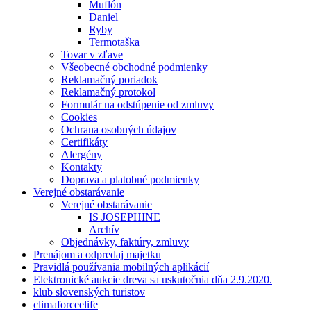
Muflón
Daniel
Ryby
Termotaška
Tovar v zľave
Všeobecné obchodné podmienky
Reklamačný poriadok
Reklamačný protokol
Formulár na odstúpenie od zmluvy
Cookies
Ochrana osobných údajov
Certifikáty
Alergény
Kontakty
Doprava a platobné podmienky
Verejné obstarávanie
Verejné obstarávanie
IS JOSEPHINE
Archív
Objednávky, faktúry, zmluvy
Prenájom a odpredaj majetku
Pravidlá používania mobilných aplikácií
Elektronické aukcie dreva sa uskutočnia dňa 2.9.2020.
klub slovenských turistov
climaforceelife