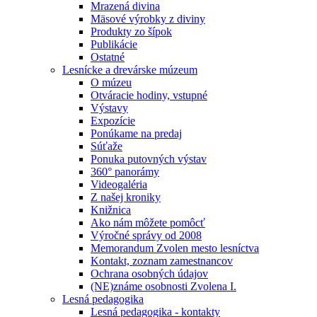
Mrazená divina
Mäsové výrobky z diviny
Produkty zo šípok
Publikácie
Ostatné
Lesnícke a drevárske múzeum
O múzeu
Otváracie hodiny, vstupné
Výstavy
Expozície
Ponúkame na predaj
Súťaže
Ponuka putovných výstav
360° panorámy
Videogaléria
Z našej kroniky
Knižnica
Ako nám môžete pomôcť
Výročné správy od 2008
Memorandum Zvolen mesto lesníctva
Kontakt, zoznam zamestnancov
Ochrana osobných údajov
(NE)známe osobnosti Zvolena I.
Lesná pedagogika
Lesná pedagogika - kontakty