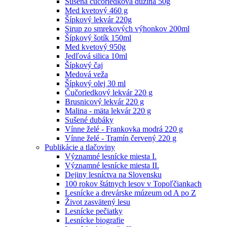
Sušená čučoriedková dužina 50g
Med kvetový 460 g
Šípkový lekvár 220g
Sirup zo smrekových výhonkov 200ml
Šípkový šotík 150ml
Med kvetový 950g
Jedľová silica 10ml
Šípkový čaj
Medová veža
Šípkový olej 30 ml
Čučoriedkový lekvár 220 g
Brusnicový lekvár 220 g
Malina - mäta lekvár 220 g
Sušené dubáky
Vínne želé - Frankovka modrá 220 g
Vínne želé - Tramín červený 220 g
Publikácie a tlačoviny
Významné lesnícke miesta I.
Významné lesnícke miesta II.
Dejiny lesníctva na Slovensku
100 rokov štátnych lesov v Topoľčiankach
Lesnícke a drevárske múzeum od A po Z
Život zasvätený lesu
Lesnícke pečiatky
Lesnícke biografie