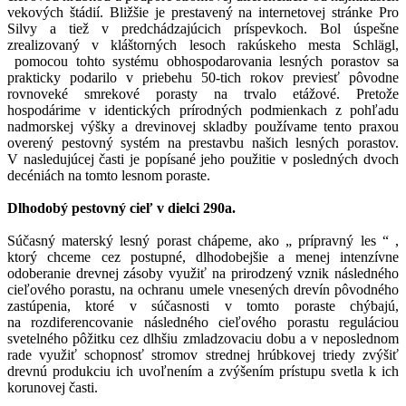
vekových štádií. Bližšie je prestavený na internetovej stránke Pro
Silvy a tiež v predchádzajúcich príspevkoch. Bol úspešne
zrealizovaný v kláštorných lesoch rakúskeho mesta Schlägl,
pomocou tohto systému obhospodarovania lesných porastov sa
prakticky podarilo v priebehu 50-tich rokov previesť pôvodne
rovnoveké smrekové porasty na trvalo etážové. Pretože
hospodárime v identických prírodných podmienkach z pohľadu
nadmorskej výšky a drevinovej skladby používame tento praxou
overený pestovný systém na prestavbu našich lesných porastov.
V nasledujúcej časti je popísané jeho použitie v posledných dvoch
decéniách na tomto lesnom poraste.
Dlhodobý pestovný cieľ v dielci 290a.
Súčasný materský lesný porast chápeme, ako „ prípravný les
“
,
ktorý chceme cez postupné, dlhodobejšie a menej intenzívne
odoberanie drevnej zásoby využiť na prirodzený vznik následného
cieľového porastu, na ochranu umele vnesených drevín pôvodného
zastúpenia, ktoré v súčasnosti v tomto poraste chýbajú,
na rozdiferencovanie následného cieľového porastu reguláciou
svetelného pôžitku cez dlhšiu zmladzovaciu dobu a v neposlednom
rade využiť schopnosť stromov strednej hrúbkovej triedy zvýšiť
drevnú produkciu ich uvoľnením a zvýšením prístupu svetla k ich
korunovej časti.