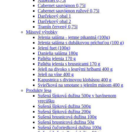
Alibernet 0,75l
Cabernet sauvignon 0,75l
Cabernet sauvignon ružové 0,75l
Darčekový obal 1
Darčekový obal 2
Tramín červený 0,75l
Mäsové výrobky
Jelenia saláma - jemne pikantná (100g)
Jelenia saláma s dubákovou príchuťou (100 g)
Jelení fuet (100g)
Danielia saláma 180g
Paštéta jelenia 170 g
Paštéta jelenia s brusnicami 170 g
Jeleň na divoko s lesnými hríbami 400 g
Jeleň na víne 400 g
Kapustnica s divinovou klobásou 400 g
Sviečková na smotane s jelením mäsom 400 g
Produkty lesa
Sušená šípková dužina 500g v bavlnenom
vrecúšku
Sušená šípková dužina 500g
Sušená šípková dužina 200g
Sušená brusnicová dužina 100g
Sušená brusnicová dužina 50g
Sušená čučoriedková dužina 100g