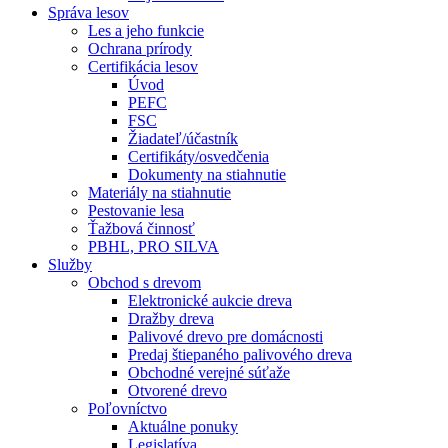
Správa lesov
Les a jeho funkcie
Ochrana prírody
Certifikácia lesov
Úvod
PEFC
FSC
Žiadateľ/účastník
Certifikáty/osvedčenia
Dokumenty na stiahnutie
Materiály na stiahnutie
Pestovanie lesa
Ťažbová činnosť
PBHL, PRO SILVA
Služby
Obchod s drevom
Elektronické aukcie dreva
Dražby dreva
Palivové drevo pre domácnosti
Predaj štiepaného palivového dreva
Obchodné verejné súťaže
Otvorené drevo
Poľovníctvo
Aktuálne ponuky
Legislatíva