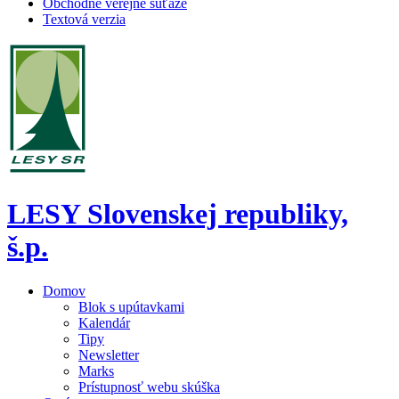
Obchodné verejné súťaže
Textová verzia
LESY Slovenskej republiky,
š.p.
Domov
Blok s upútavkami
Kalendár
Tipy
Newsletter
Marks
Prístupnosť webu skúška