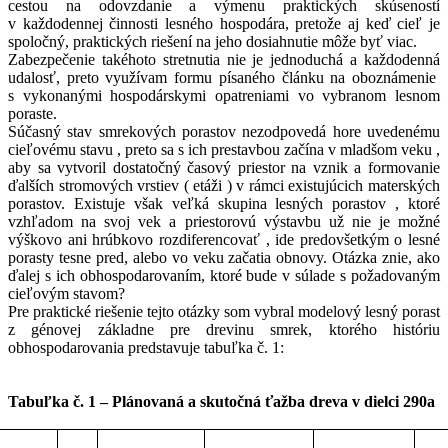
cestou na odovzdanie a výmenu praktických skúseností
v každodennej činnosti lesného hospodára, pretože aj keď cieľ je
spoločný, praktických riešení na jeho dosiahnutie môže byť viac.
Zabezpečenie takéhoto stretnutia nie je jednoduchá a každodenná
udalosť, preto využívam formu písaného článku na oboznámenie
s vykonanými hospodárskymi opatreniami vo vybranom lesnom
poraste.
Súčasný stav smrekových porastov nezodpovedá hore uvedenému
cieľovému stavu , preto sa s ich prestavbou začína v mladšom veku ,
aby sa vytvoril dostatočný časový priestor na vznik a formovanie
ďalších stromových vrstiev ( etáži
)
v rámci existujúcich materských
porastov. Existuje však veľká skupina lesných porastov , ktoré
vzhľadom na svoj vek a priestorovú výstavbu už nie je možné
výškovo ani hrúbkovo rozdiferencovať , ide predovšetkým o lesné
porasty tesne pred, alebo vo veku začatia obnovy. Otázka znie, ako
ďalej s ich obhospodarovaním, ktoré bude v súlade s požadovaným
cieľovým stavom?
Pre praktické riešenie tejto otázky som vybral modelový lesný porast
z génovej základne pre drevinu smrek, ktorého históriu
obhospodarovania predstavuje tabuľka č. 1:
Tabuľka č. 1 – Plánovaná a skutočná ťažba dreva v dielci 290a