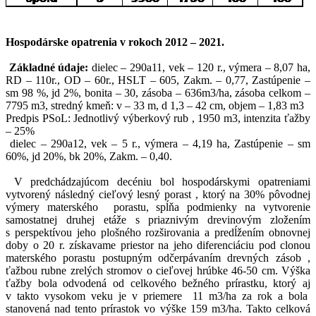
Hospodárske opatrenia v rokoch 2012 – 2021.
Základné údaje:
dielec – 290a11, vek – 120 r., výmera –
8,07 ha
,
RD – 110r., OD – 60r., HSLT – 605, Zakm. – 0,77, Zastúpenie –
sm 98 %, jd 2%, bonita – 30, zásoba – 636m3/ha, zásoba celkom –
7795 m3
, stredný kmeň: v –
33 m
, d 1,3 –
42 cm
, objem –
1,83 m3
Predpis PSoL: Jednotlivý výberkový rub ,
1950 m3
, intenzita ťažby
– 25%
dielec – 290a12, vek – 5 r., výmera –
4,19 ha
, Zastúpenie – sm
60%, jd 20%, bk 20%,
Zakm. – 0,40.
V predchádzajúcom decéniu bol hospodárskymi opatreniami
vytvorený následný cieľový lesný porast , ktorý na 30% pôvodnej
výmery materského
porastu, spĺňa podmienky na vytvorenie
samostatnej druhej etáže s priaznivým drevinovým zložením
s perspektívou jeho plošného rozširovania a predĺžením obnovnej
doby o 20 r. získavame priestor na jeho diferenciáciu pod clonou
materského porastu postupným odčerpávaním drevných zásob ,
ťažbou rubne zrelých stromov o cieľovej hrúbke 46-
50 cm
. Výška
ťažby bola odvodená od celkového bežného prírastku, ktorý aj
v takto vysokom veku je v priemere
11 m3/ha za rok a bola
stanovená nad tento prírastok vo výške 159 m3/ha. Takto celková