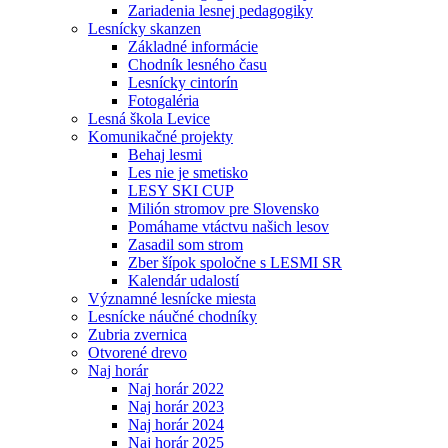
Zariadenia lesnej pedagogiky
Lesnícky skanzen
Základné informácie
Chodník lesného času
Lesnícky cintorín
Fotogaléria
Lesná škola Levice
Komunikačné projekty
Behaj lesmi
Les nie je smetisko
LESY SKI CUP
Milión stromov pre Slovensko
Pomáhame vtáctvu našich lesov
Zasadil som strom
Zber šípok spoločne s LESMI SR
Kalendár udalostí
Významné lesnícke miesta
Lesnícke náučné chodníky
Zubria zvernica
Otvorené drevo
Naj horár
Naj horár 2022
Naj horár 2023
Naj horár 2024
Naj horár 2025