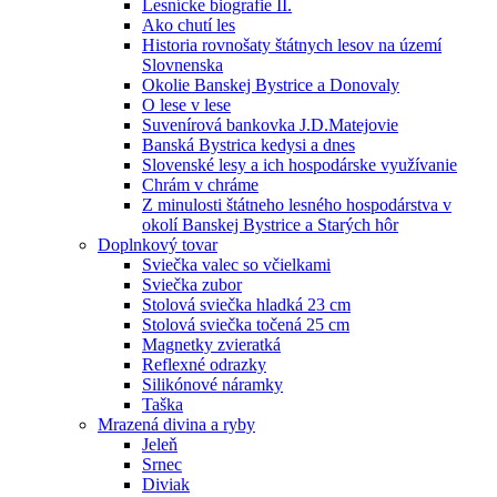
Lesnícke biografie II.
Ako chutí les
Historia rovnošaty štátnych lesov na území
Slovnenska
Okolie Banskej Bystrice a Donovaly
O lese v lese
Suvenírová bankovka J.D.Matejovie
Banská Bystrica kedysi a dnes
Slovenské lesy a ich hospodárske využívanie
Chrám v chráme
Z minulosti štátneho lesného hospodárstva v
okolí Banskej Bystrice a Starých hôr
Doplnkový tovar
Sviečka valec so včielkami
Sviečka zubor
Stolová sviečka hladká 23 cm
Stolová sviečka točená 25 cm
Magnetky zvieratká
Reflexné odrazky
Silikónové náramky
Taška
Mrazená divina a ryby
Jeleň
Srnec
Diviak