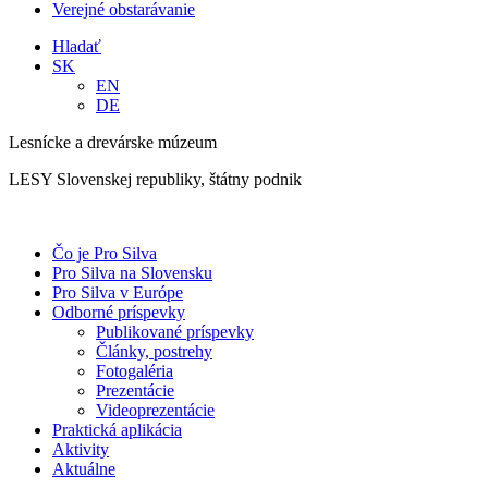
Verejné obstarávanie
Hladať
SK
EN
DE
Lesnícke a drevárske múzeum
LESY Slovenskej republiky, štátny podnik
Čo je Pro Silva
Pro Silva na Slovensku
Pro Silva v Európe
Odborné príspevky
Publikované príspevky
Články, postrehy
Fotogaléria
Prezentácie
Videoprezentácie
Praktická aplikácia
Aktivity
Aktuálne