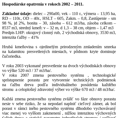
Hospodárske opatrenia v rokoch 2002 – 2011.
Základné údaje:
dielec – 290a00, vek – 110 r., výmera –
13,95 ha
,
RD – 110r., OD – 40r., HSLT – 605, Zakm. – 0,8, Zastúpenie – sm
98 %, jd 2%, bonita – 30, zásoba – 612 m3/ha, zásoba celkom –
8537 m3
, stredný kmeň: v –
32 m
, d 1,3 –
38 cm
, objem –
1,47 m3
Predpis LHP: okrajový clonný rub, 2 východiská obnovy,
3530 m3
,
intenzita ťažby – 41%
Hrubá kmeňovina s ojedinelým prirodzeným zmladením smreka
na kalamitou presvetlených miestach, v pôdnom kryte dominuje
čučoriedka.
V roku 2003 vykonané presvetlenie na dvoch východiskách obnovy
vo výške
520 m3
/ 37 m3/ha/.
V roku 2007 zmena pestovného systému , technologické
sprístupnenie porastu pre vytvorenie technických podmienok
na ťažbu dreva podľa individuálneho posúdenia každého
stromu
a celoplošný zdravotný výber vo výške
670 m3
/ 48 m3/ha/.
Každá zmena pestovného systému zvlášť vo fáze obnovy porastu
nesie v sebe riziko, že sa nepodarí naplniť cieľový zámer, ak bol
porast v rámci iného pestovného systému dlhodobo vychovávaný
viac menej vo vyššom zakmenení , nižšou intenzitou výchovných
ťažieb dreva a statické parametre jednotlivých stromov / veľkosť