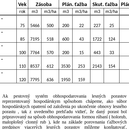
Vek
Zásoba
Plán. ťažba
Skut. ťažba
Plá
rok
m3
m3/ha
m3
m3/ha
m3
m3/ha
 -
8
75
5466
500
200
22
227
25
 -
1
85
7195
518
600
43
1722
124
 -
1
100
7764
570
200
15
443
33
 -
1
110
8537
612
3530
253
2143
154
 -
1
120
7795
636
1950
159
Ak pestovný systém obhospodarovania lesných porastov
reprezentovaný hospodárskym spôsobom chápeme, ako súbor
hospodárskych opatrení od založenia po ukončenie obnovy lesného
porastu , tak z uvedeného prehľadu vidieť, že daný porast bol
pripravovaný na spôsob obhospodarovania formou rúbaní ( holorub,
maloplošný clonný rub
), kde na
základe porovnania
ťažbových
predpisov viacerých lesných porastov môžeme konštatovať,