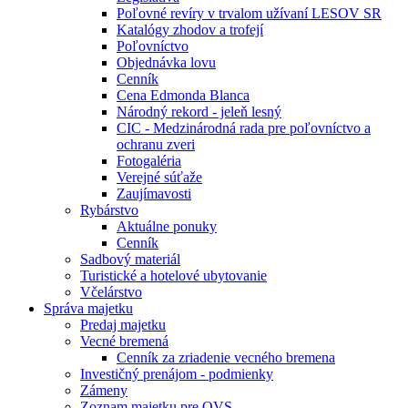
Poľovné revíry v trvalom užívaní LESOV SR
Katalógy zhodov a trofejí
Poľovníctvo
Objednávka lovu
Cenník
Cena Edmonda Blanca
Národný rekord - jeleň lesný
CIC - Medzinárodná rada pre poľovníctvo a
ochranu zveri
Fotogaléria
Verejné súťaže
Zaujímavosti
Rybárstvo
Aktuálne ponuky
Cenník
Sadbový materiál
Turistické a hotelové ubytovanie
Včelárstvo
Správa majetku
Predaj majetku
Vecné bremená
Cenník za zriadenie vecného bremena
Investičný prenájom - podmienky
Zámeny
Zoznam majetku pre OVS