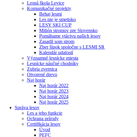
Lesná škola Levice
Komunikačné projekty
Behaj lesmi
Les nie je smetisko
LESY SKI CUP
Milión stromov pre Slovensko
Pomáhame vtáctvu našich lesov
Zasadil som strom
Zber šípok spoločne s LESMI SR
Kalendár udalostí
Významné lesnícke miesta
Lesnícke náučné chodníky
Zubria zvernica
Otvorené drevo
Naj horár
Naj horár 2022
Naj horár 2023
Naj horár 2024
Naj horár 2025
Správa lesov
Les a jeho funkcie
Ochrana prírody
Certifikácia lesov
Úvod
PEFC