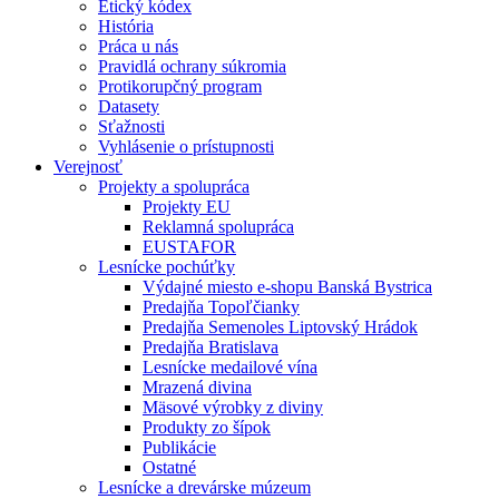
Etický kódex
História
Práca u nás
Pravidlá ochrany súkromia
Protikorupčný program
Datasety
Sťažnosti
Vyhlásenie o prístupnosti
Verejnosť
Projekty a spolupráca
Projekty EU
Reklamná spolupráca
EUSTAFOR
Lesnícke pochúťky
Výdajné miesto e-shopu Banská Bystrica
Predajňa Topoľčianky
Predajňa Semenoles Liptovský Hrádok
Predajňa Bratislava
Lesnícke medailové vína
Mrazená divina
Mäsové výrobky z diviny
Produkty zo šípok
Publikácie
Ostatné
Lesnícke a drevárske múzeum