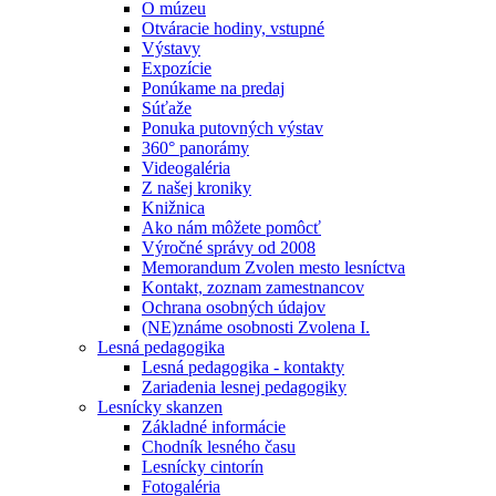
O múzeu
Otváracie hodiny, vstupné
Výstavy
Expozície
Ponúkame na predaj
Súťaže
Ponuka putovných výstav
360° panorámy
Videogaléria
Z našej kroniky
Knižnica
Ako nám môžete pomôcť
Výročné správy od 2008
Memorandum Zvolen mesto lesníctva
Kontakt, zoznam zamestnancov
Ochrana osobných údajov
(NE)známe osobnosti Zvolena I.
Lesná pedagogika
Lesná pedagogika - kontakty
Zariadenia lesnej pedagogiky
Lesnícky skanzen
Základné informácie
Chodník lesného času
Lesnícky cintorín
Fotogaléria