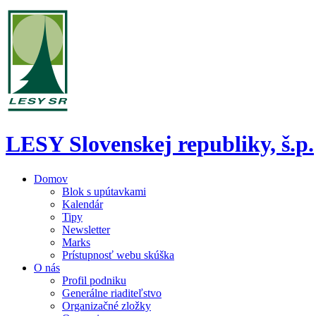
LESY Slovenskej republiky, š.p.
Domov
Blok s upútavkami
Kalendár
Tipy
Newsletter
Marks
Prístupnosť webu skúška
O nás
Profil podniku
Generálne riaditeľstvo
Organizačné zložky