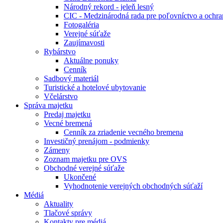
Národný rekord - jeleň lesný
CIC - Medzinárodná rada pre poľovníctvo a ochra
Fotogaléria
Verejné súťaže
Zaujímavosti
Rybárstvo
Aktuálne ponuky
Cenník
Sadbový materiál
Turistické a hotelové ubytovanie
Včelárstvo
Správa majetku
Predaj majetku
Vecné bremená
Cenník za zriadenie vecného bremena
Investičný prenájom - podmienky
Zámeny
Zoznam majetku pre OVS
Obchodné verejné súťaže
Ukončené
Vyhodnotenie verejných obchodných súťaží
Médiá
Aktuality
Tlačové správy
Kontakty pre médiá