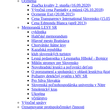
Ocenenia
Značka kvality 2. stupňa (16.09.2020)
Výročná cena Pamiatky a múzeá (26.10.2018)
Ocenenie Esri (20.08.2015)
Cena Transparency International Slovensko (15.0
Cena Edmonda Blanca (apríl 2013)
Memorandá LESY SR
cyklistika
Haličské memorandum
Hlavné mesto Bratislava
Chorvátske štátne lesy
Kazašská republika
klub slovenských turistov
Lesná pedagogika v Lesoparku Hlboké - Bojnice
Milión stromov pre Slovensko
Novohradskí lesníci a poľovníci deťom
O porozumení a spolupráci v oblasti lesníctva (kra
Požiarny detekčný systém s MV SR
Pro Silva Slovakia
Slovenská poľnohospodárska univerzita v Nitre
Smolenický kras
Ukrajina
včelárstvo
Výročné správy
Oznamovanie protispoločenskej činnosti