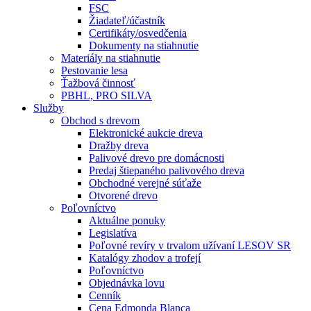
FSC
Žiadateľ/účastník
Certifikáty/osvedčenia
Dokumenty na stiahnutie
Materiály na stiahnutie
Pestovanie lesa
Ťažbová činnosť
PBHL, PRO SILVA
Služby
Obchod s drevom
Elektronické aukcie dreva
Dražby dreva
Palivové drevo pre domácnosti
Predaj štiepaného palivového dreva
Obchodné verejné súťaže
Otvorené drevo
Poľovníctvo
Aktuálne ponuky
Legislatíva
Poľovné revíry v trvalom užívaní LESOV SR
Katalógy zhodov a trofejí
Poľovníctvo
Objednávka lovu
Cenník
Cena Edmonda Blanca