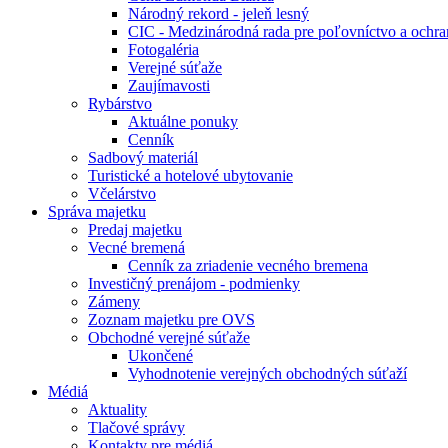
Národný rekord - jeleň lesný
CIC - Medzinárodná rada pre poľovníctvo a ochra
Fotogaléria
Verejné súťaže
Zaujímavosti
Rybárstvo
Aktuálne ponuky
Cenník
Sadbový materiál
Turistické a hotelové ubytovanie
Včelárstvo
Správa majetku
Predaj majetku
Vecné bremená
Cenník za zriadenie vecného bremena
Investičný prenájom - podmienky
Zámeny
Zoznam majetku pre OVS
Obchodné verejné súťaže
Ukončené
Vyhodnotenie verejných obchodných súťaží
Médiá
Aktuality
Tlačové správy
Kontakty pre médiá