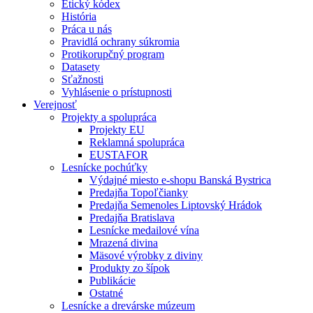
Etický kódex
História
Práca u nás
Pravidlá ochrany súkromia
Protikorupčný program
Datasety
Sťažnosti
Vyhlásenie o prístupnosti
Verejnosť
Projekty a spolupráca
Projekty EU
Reklamná spolupráca
EUSTAFOR
Lesnícke pochúťky
Výdajné miesto e-shopu Banská Bystrica
Predajňa Topoľčianky
Predajňa Semenoles Liptovský Hrádok
Predajňa Bratislava
Lesnícke medailové vína
Mrazená divina
Mäsové výrobky z diviny
Produkty zo šípok
Publikácie
Ostatné
Lesnícke a drevárske múzeum