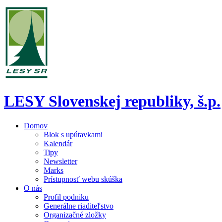
LESY Slovenskej republiky, š.p.
Domov
Blok s upútavkami
Kalendár
Tipy
Newsletter
Marks
Prístupnosť webu skúška
O nás
Profil podniku
Generálne riaditeľstvo
Organizačné zložky