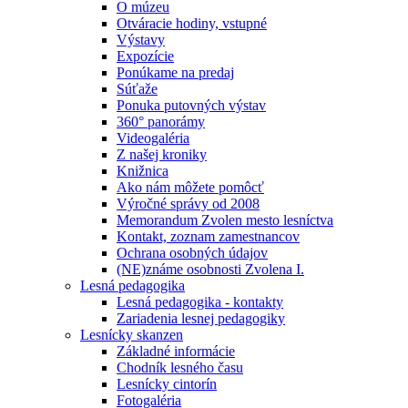
O múzeu
Otváracie hodiny, vstupné
Výstavy
Expozície
Ponúkame na predaj
Súťaže
Ponuka putovných výstav
360° panorámy
Videogaléria
Z našej kroniky
Knižnica
Ako nám môžete pomôcť
Výročné správy od 2008
Memorandum Zvolen mesto lesníctva
Kontakt, zoznam zamestnancov
Ochrana osobných údajov
(NE)známe osobnosti Zvolena I.
Lesná pedagogika
Lesná pedagogika - kontakty
Zariadenia lesnej pedagogiky
Lesnícky skanzen
Základné informácie
Chodník lesného času
Lesnícky cintorín
Fotogaléria