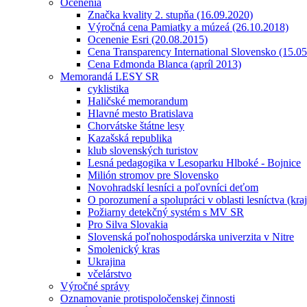
Ocenenia
Značka kvality 2. stupňa (16.09.2020)
Výročná cena Pamiatky a múzeá (26.10.2018)
Ocenenie Esri (20.08.2015)
Cena Transparency International Slovensko (15.0
Cena Edmonda Blanca (apríl 2013)
Memorandá LESY SR
cyklistika
Haličské memorandum
Hlavné mesto Bratislava
Chorvátske štátne lesy
Kazašská republika
klub slovenských turistov
Lesná pedagogika v Lesoparku Hlboké - Bojnice
Milión stromov pre Slovensko
Novohradskí lesníci a poľovníci deťom
O porozumení a spolupráci v oblasti lesníctva (kra
Požiarny detekčný systém s MV SR
Pro Silva Slovakia
Slovenská poľnohospodárska univerzita v Nitre
Smolenický kras
Ukrajina
včelárstvo
Výročné správy
Oznamovanie protispoločenskej činnosti