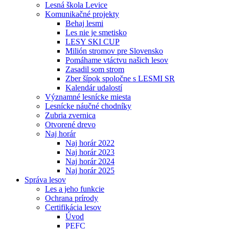
Lesná škola Levice
Komunikačné projekty
Behaj lesmi
Les nie je smetisko
LESY SKI CUP
Milión stromov pre Slovensko
Pomáhame vtáctvu našich lesov
Zasadil som strom
Zber šípok spoločne s LESMI SR
Kalendár udalostí
Významné lesnícke miesta
Lesnícke náučné chodníky
Zubria zvernica
Otvorené drevo
Naj horár
Naj horár 2022
Naj horár 2023
Naj horár 2024
Naj horár 2025
Správa lesov
Les a jeho funkcie
Ochrana prírody
Certifikácia lesov
Úvod
PEFC