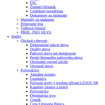
FSC
Žiadateľ/účastník
Certifikáty/osvedčenia
Dokumenty na stiahnutie
Materiály na stiahnutie
Pestovanie lesa
Ťažbová činnosť
PBHL, PRO SILVA
Služby
Obchod s drevom
Elektronické aukcie dreva
Dražby dreva
Palivové drevo pre domácnosti
Predaj štiepaného palivového dreva
Obchodné verejné súťaže
Otvorené drevo
Poľovníctvo
Aktuálne ponuky
Legislatíva
Poľovné revíry v trvalom užívaní LESOV SR
Katalógy zhodov a trofejí
Poľovníctvo
Objednávka lovu
Cenník
Cena Edmonda Blanca