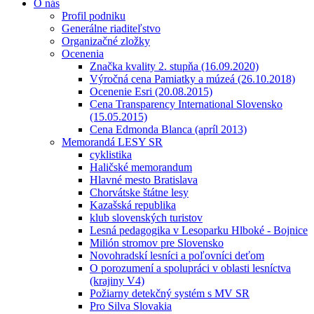
O nás
Profil podniku
Generálne riaditeľstvo
Organizačné zložky
Ocenenia
Značka kvality 2. stupňa (16.09.2020)
Výročná cena Pamiatky a múzeá (26.10.2018)
Ocenenie Esri (20.08.2015)
Cena Transparency International Slovensko
(15.05.2015)
Cena Edmonda Blanca (apríl 2013)
Memorandá LESY SR
cyklistika
Haličské memorandum
Hlavné mesto Bratislava
Chorvátske štátne lesy
Kazašská republika
klub slovenských turistov
Lesná pedagogika v Lesoparku Hlboké - Bojnice
Milión stromov pre Slovensko
Novohradskí lesníci a poľovníci deťom
O porozumení a spolupráci v oblasti lesníctva
(krajiny V4)
Požiarny detekčný systém s MV SR
Pro Silva Slovakia