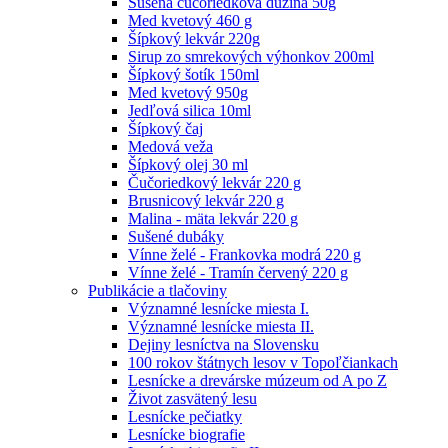
Sušená čučoriedková dužina 50g
Med kvetový 460 g
Šípkový lekvár 220g
Sirup zo smrekových výhonkov 200ml
Šípkový šotík 150ml
Med kvetový 950g
Jedľová silica 10ml
Šípkový čaj
Medová veža
Šípkový olej 30 ml
Čučoriedkový lekvár 220 g
Brusnicový lekvár 220 g
Malina - mäta lekvár 220 g
Sušené dubáky
Vínne želé - Frankovka modrá 220 g
Vínne želé - Tramín červený 220 g
Publikácie a tlačoviny
Významné lesnícke miesta I.
Významné lesnícke miesta II.
Dejiny lesníctva na Slovensku
100 rokov štátnych lesov v Topoľčiankach
Lesnícke a drevárske múzeum od A po Z
Život zasvätený lesu
Lesnícke pečiatky
Lesnícke biografie