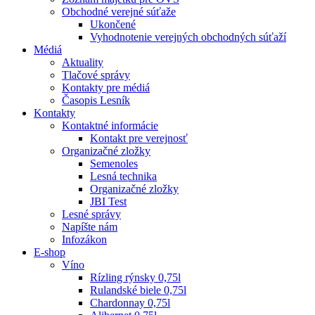
Obchodné verejné súťaže
Ukončené
Vyhodnotenie verejných obchodných súťaží
Médiá
Aktuality
Tlačové správy
Kontakty pre médiá
Časopis Lesník
Kontakty
Kontaktné informácie
Kontakt pre verejnosť
Organizačné zložky
Semenoles
Lesná technika
Organizačné zložky
JBI Test
Lesné správy
Napíšte nám
Infozákon
E-shop
Víno
Rízling rýnsky 0,75l
Rulandské biele 0,75l
Chardonnay 0,75l