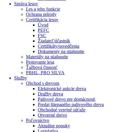
Správa lesov
Les a jeho funkcie
Ochrana prírody
Certifikácia lesov
Úvod
PEFC
FSC
Žiadateľ/účastník
Certifikáty/osvedčenia
Dokumenty na stiahnutie
Materiály na stiahnutie
Pestovanie lesa
Ťažbová činnosť
PBHL, PRO SILVA
Služby
Obchod s drevom
Elektronické aukcie dreva
Dražby dreva
Palivové drevo pre domácnosti
Predaj štiepaného palivového dreva
Obchodné verejné súťaže
Otvorené drevo
Poľovníctvo
Aktuálne ponuky
Legislatíva