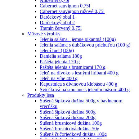
Alibernet 0,75l
Cabernet sauvignon 0,75l
Cabernet sauvignon ružové 0,75l
Darčekový obal 1
Darčekový obal 2
Tramín červený 0,75l
Mäsové výrobky
Jelenia saláma - jemne pikantná (100g)
Jelenia saláma s dubákovou príchuťou (100 g)
Jelení fuet (100g)
Danielia saláma 180g
Paštéta jelenia 170 g
Paštéta jelenia s brusnicami 170 g
Jeleň na divoko s lesnými hríbami 400 g
Jeleň na víne 400 g
Kapustnica s divinovou klobásou 400 g
Sviečková na smotane s jelením mäsom 400 g
Produkty lesa
Sušená šípková dužina 500g v bavlnenom
vrecúšku
Sušená šípková dužina 500g
Sušená šípková dužina 200g
Sušená brusnicová dužina 100g
Sušená brusnicová dužina 50g
Sušená čučoriedková dužina 100g