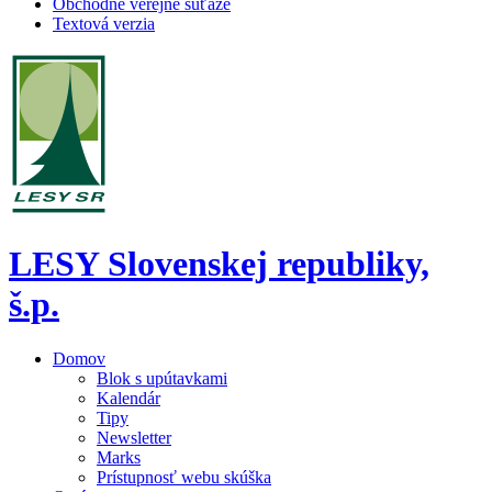
Obchodné verejné súťaže
Textová verzia
LESY Slovenskej republiky,
š.p.
Domov
Blok s upútavkami
Kalendár
Tipy
Newsletter
Marks
Prístupnosť webu skúška