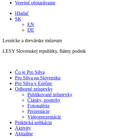
Verejné obstarávanie
Hladať
SK
EN
DE
Lesnícke a drevárske múzeum
LESY Slovenskej republiky, štátny podnik
Čo je Pro Silva
Pro Silva na Slovensku
Pro Silva v Európe
Odborné príspevky
Publikované príspevky
Články, postrehy
Fotogaléria
Prezentácie
Videoprezentácie
Praktická aplikácia
Aktivity
Aktuálne