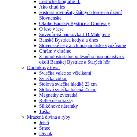
Lesnícke biografie II.
Ako chutí les
Historia rovnošaty štátnych lesov na území
Slovnenska
Okolie Banskej Bystrice a Donovaly
O lese v lese
Suvenírová bankovka J.D.Matejovie
Banská Bystrica kedysi a dnes
Slovenské lesy a ich hospodárske využívanie
Chrám v chráme
Z minulosti štátneho lesného hospodárstva v
okolí Banskej Bystrice a Starých hôr
Doplnkový tovar
Sviečka valec so včielkami
Sviečka zubor
Stolová sviečka hladká 23 cm
Stolová sviečka točená 25 cm
Magnetky zvieratká
Reflexné odrazky
Silikónové náramky
Taška
Mrazená divina a ryby
Jeleň
Srnec
Diviak