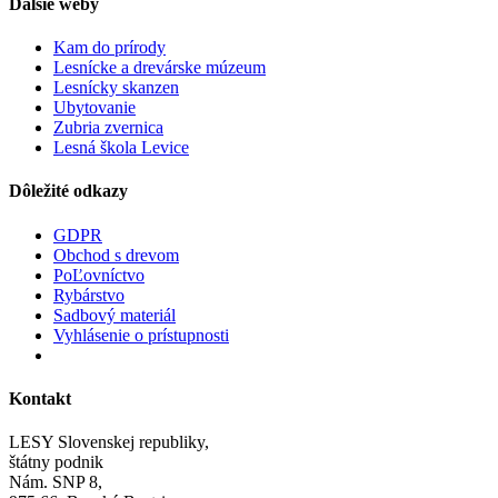
Ďalšie weby
Kam do prírody
Lesnícke a drevárske múzeum
Lesnícky skanzen
Ubytovanie
Zubria zvernica
Lesná škola Levice
Dôležité odkazy
GDPR
Obchod s drevom
PoĽovníctvo
Rybárstvo
Sadbový materiál
Vyhlásenie o prístupnosti
Kontakt
LESY Slovenskej republiky,
štátny podnik
Nám. SNP 8,