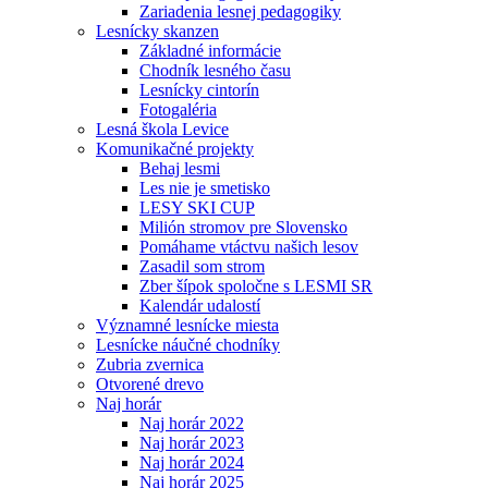
Zariadenia lesnej pedagogiky
Lesnícky skanzen
Základné informácie
Chodník lesného času
Lesnícky cintorín
Fotogaléria
Lesná škola Levice
Komunikačné projekty
Behaj lesmi
Les nie je smetisko
LESY SKI CUP
Milión stromov pre Slovensko
Pomáhame vtáctvu našich lesov
Zasadil som strom
Zber šípok spoločne s LESMI SR
Kalendár udalostí
Významné lesnícke miesta
Lesnícke náučné chodníky
Zubria zvernica
Otvorené drevo
Naj horár
Naj horár 2022
Naj horár 2023
Naj horár 2024
Naj horár 2025