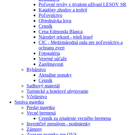
Poľovné revíry v trvalom užívaní LESOV SR
Katalógy zhodov a trofejí
Poľovníctvo
Objednávka lovu
Cenník
Cena Edmonda Blanca
Národný rekord - jeleň lesný
CIC - Medzinárodná rada pre poľovníctvo a
ochranu zveri
Fotogaléria
Verejné súťaže
Zaujímavosti
Rybárstvo
Aktuálne ponuky
Cenník
Sadbový materiál
Turistické a hotelové ubytovanie
Včelárstvo
Správa majetku
Predaj majetku
Vecné bremená
Cenník za zriadenie vecného bremena
Investičný prenájom - podmienky
Zámeny
Zoznam majetku pre OVS