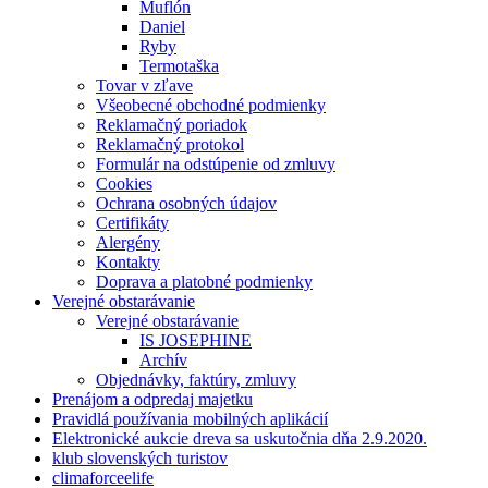
Muflón
Daniel
Ryby
Termotaška
Tovar v zľave
Všeobecné obchodné podmienky
Reklamačný poriadok
Reklamačný protokol
Formulár na odstúpenie od zmluvy
Cookies
Ochrana osobných údajov
Certifikáty
Alergény
Kontakty
Doprava a platobné podmienky
Verejné obstarávanie
Verejné obstarávanie
IS JOSEPHINE
Archív
Objednávky, faktúry, zmluvy
Prenájom a odpredaj majetku
Pravidlá používania mobilných aplikácií
Elektronické aukcie dreva sa uskutočnia dňa 2.9.2020.
klub slovenských turistov
climaforceelife