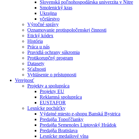
Slovenská poľnohospodárska univerzita v Nitre
Smolenický kras
Ukrajina
včelárstvo
Výročné správy
Oznamovanie protispoločenskej činnosti
Etický kódex
História
Práca u nás
Pravidlá ochrany súkromia
Protikorupčný program
Datasety
Sťažnosti
Vyhlásenie o prístupnosti
Verejnosť
Projekty a spolupráca
Projekty EU
Reklamná spolupráca
EUSTAFOR
Lesnícke pochúťky
Výdajné miesto e-shopu Banská Bystrica
Predajňa Topoľčianky
Predajňa Semenoles Liptovský Hrádok
Predajňa Bratislava
Lesnícke medailové vína