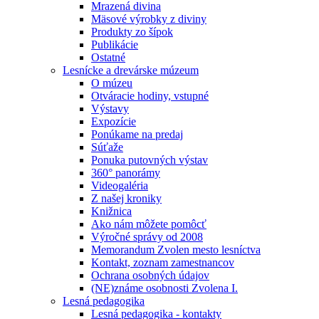
Mrazená divina
Mäsové výrobky z diviny
Produkty zo šípok
Publikácie
Ostatné
Lesnícke a drevárske múzeum
O múzeu
Otváracie hodiny, vstupné
Výstavy
Expozície
Ponúkame na predaj
Súťaže
Ponuka putovných výstav
360° panorámy
Videogaléria
Z našej kroniky
Knižnica
Ako nám môžete pomôcť
Výročné správy od 2008
Memorandum Zvolen mesto lesníctva
Kontakt, zoznam zamestnancov
Ochrana osobných údajov
(NE)známe osobnosti Zvolena I.
Lesná pedagogika
Lesná pedagogika - kontakty