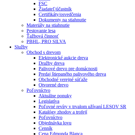
FSC
Žiadateľ/účastník
Certifikáty/osvedčenia
Dokumenty na stiahnutie
Materiály na stiahnutie
Pestovanie lesa
Ťažbová činnosť
PBHL, PRO SILVA
Služby
Obchod s drevom
Elektronické aukcie dreva
Dražby dreva
Palivové drevo pre domácnosti
Predaj štiepaného palivového dreva
Obchodné verejné súťaže
Otvorené drevo
Poľovníctvo
Aktuálne ponuky
Legislatíva
Poľovné revíry v trvalom užívaní LESOV SR
Katalógy zhodov a trofejí
Poľovníctvo
Objednávka lovu
Cenník
Cena Edmonda Blanca