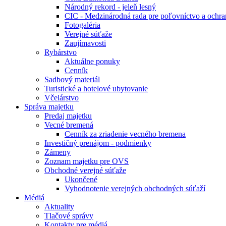
Národný rekord - jeleň lesný
CIC - Medzinárodná rada pre poľovníctvo a ochra
Fotogaléria
Verejné súťaže
Zaujímavosti
Rybárstvo
Aktuálne ponuky
Cenník
Sadbový materiál
Turistické a hotelové ubytovanie
Včelárstvo
Správa majetku
Predaj majetku
Vecné bremená
Cenník za zriadenie vecného bremena
Investičný prenájom - podmienky
Zámeny
Zoznam majetku pre OVS
Obchodné verejné súťaže
Ukončené
Vyhodnotenie verejných obchodných súťaží
Médiá
Aktuality
Tlačové správy
Kontakty pre médiá