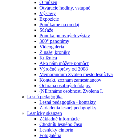
O múzeu
Otváracie hodiny, vstupné
Výstavy
Expozície
Ponúkame na predaj
Súťaže
Ponuka putovných výstav
360° panorámy
Videogaléria
Z našej kroniky
Knižnica
Ako nám môžete pomôcť
Výročné správy od 2008
Memorandum Zvolen mesto lesníctva
Kontakt, zoznam zamestnancov
Ochrana osobných údajov
(NE)známe osobnosti Zvolena I.
Lesná pedagogika
Lesná pedagogika - kontakty
Zariadenia lesnej pedagogiky
Lesnícky skanzen
Základné informácie
Chodník lesného času
Lesnícky cintorín
Fotogaléria