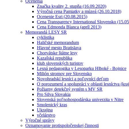
Ocenenia
Značka kvality 2. stupňa (16.09.2020)
Výročná cena Pamiatky a múzeá (26.10.2018)
Ocenenie Esri (20.08.2015)
Cena Transparency International Slovensko (15.0
Cena Edmonda Blanca (apríl 2013)
Memorandá LESY SR
cyklistika
Haličské memorandum
Hlavné mesto Bratislava
Chorvátske štátne lesy
Kazašská republika
klub slovenských turistov
Lesná pedagogika v Lesoparku Hlboké - Bojnice
Milión stromov pre Slovensko
Novohradskí lesníci a poľovníci deťom
O porozumení a spolupráci v oblasti lesníctva (kra
Požiarny detekčný systém s MV SR
Pro Silva Slovakia
Slovenská poľnohospodárska univerzita v Nitre
Smolenický kras
Ukrajina
včelárstvo
Výročné správy
Oznamovanie protispoločenskej činnosti