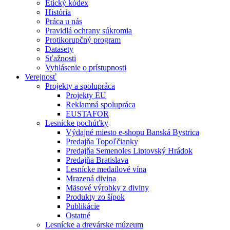
Etický kódex
História
Práca u nás
Pravidlá ochrany súkromia
Protikorupčný program
Datasety
Sťažnosti
Vyhlásenie o prístupnosti
Verejnosť
Projekty a spolupráca
Projekty EU
Reklamná spolupráca
EUSTAFOR
Lesnícke pochúťky
Výdajné miesto e-shopu Banská Bystrica
Predajňa Topoľčianky
Predajňa Semenoles Liptovský Hrádok
Predajňa Bratislava
Lesnícke medailové vína
Mrazená divina
Mäsové výrobky z diviny
Produkty zo šípok
Publikácie
Ostatné
Lesnícke a drevárske múzeum