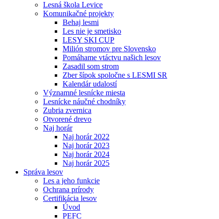
Lesná škola Levice
Komunikačné projekty
Behaj lesmi
Les nie je smetisko
LESY SKI CUP
Milión stromov pre Slovensko
Pomáhame vtáctvu našich lesov
Zasadil som strom
Zber šípok spoločne s LESMI SR
Kalendár udalostí
Významné lesnícke miesta
Lesnícke náučné chodníky
Zubria zvernica
Otvorené drevo
Naj horár
Naj horár 2022
Naj horár 2023
Naj horár 2024
Naj horár 2025
Správa lesov
Les a jeho funkcie
Ochrana prírody
Certifikácia lesov
Úvod
PEFC