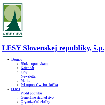
LESY Slovenskej republiky, š.p.
Domov
Blok s upútavkami
Kalendár
Tipy
Newsletter
Marks
Prístupnosť webu skúška
O nás
Profil podniku
Generálne riaditeľstvo
Organizačné zložky