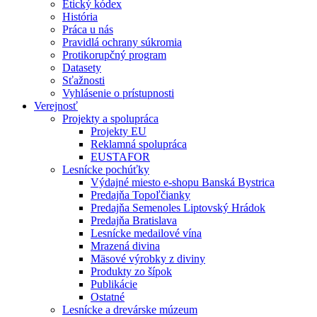
Etický kódex
História
Práca u nás
Pravidlá ochrany súkromia
Protikorupčný program
Datasety
Sťažnosti
Vyhlásenie o prístupnosti
Verejnosť
Projekty a spolupráca
Projekty EU
Reklamná spolupráca
EUSTAFOR
Lesnícke pochúťky
Výdajné miesto e-shopu Banská Bystrica
Predajňa Topoľčianky
Predajňa Semenoles Liptovský Hrádok
Predajňa Bratislava
Lesnícke medailové vína
Mrazená divina
Mäsové výrobky z diviny
Produkty zo šípok
Publikácie
Ostatné
Lesnícke a drevárske múzeum