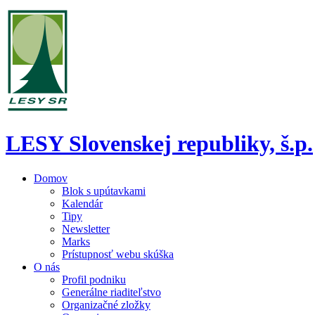
LESY Slovenskej republiky, š.p.
Domov
Blok s upútavkami
Kalendár
Tipy
Newsletter
Marks
Prístupnosť webu skúška
O nás
Profil podniku
Generálne riaditeľstvo
Organizačné zložky