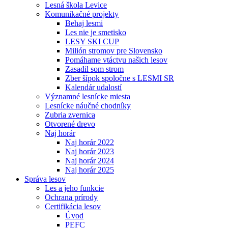
Lesná škola Levice
Komunikačné projekty
Behaj lesmi
Les nie je smetisko
LESY SKI CUP
Milión stromov pre Slovensko
Pomáhame vtáctvu našich lesov
Zasadil som strom
Zber šípok spoločne s LESMI SR
Kalendár udalostí
Významné lesnícke miesta
Lesnícke náučné chodníky
Zubria zvernica
Otvorené drevo
Naj horár
Naj horár 2022
Naj horár 2023
Naj horár 2024
Naj horár 2025
Správa lesov
Les a jeho funkcie
Ochrana prírody
Certifikácia lesov
Úvod
PEFC