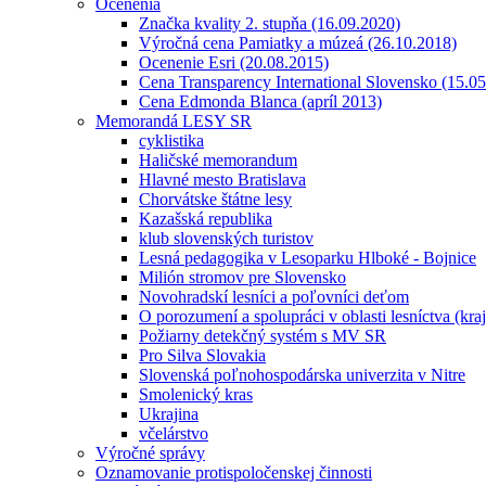
Ocenenia
Značka kvality 2. stupňa (16.09.2020)
Výročná cena Pamiatky a múzeá (26.10.2018)
Ocenenie Esri (20.08.2015)
Cena Transparency International Slovensko (15.0
Cena Edmonda Blanca (apríl 2013)
Memorandá LESY SR
cyklistika
Haličské memorandum
Hlavné mesto Bratislava
Chorvátske štátne lesy
Kazašská republika
klub slovenských turistov
Lesná pedagogika v Lesoparku Hlboké - Bojnice
Milión stromov pre Slovensko
Novohradskí lesníci a poľovníci deťom
O porozumení a spolupráci v oblasti lesníctva (kra
Požiarny detekčný systém s MV SR
Pro Silva Slovakia
Slovenská poľnohospodárska univerzita v Nitre
Smolenický kras
Ukrajina
včelárstvo
Výročné správy
Oznamovanie protispoločenskej činnosti