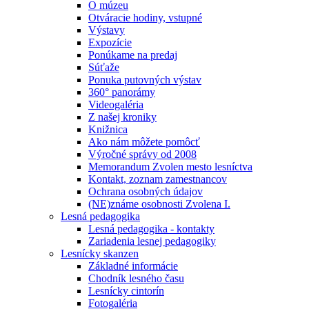
O múzeu
Otváracie hodiny, vstupné
Výstavy
Expozície
Ponúkame na predaj
Súťaže
Ponuka putovných výstav
360° panorámy
Videogaléria
Z našej kroniky
Knižnica
Ako nám môžete pomôcť
Výročné správy od 2008
Memorandum Zvolen mesto lesníctva
Kontakt, zoznam zamestnancov
Ochrana osobných údajov
(NE)známe osobnosti Zvolena I.
Lesná pedagogika
Lesná pedagogika - kontakty
Zariadenia lesnej pedagogiky
Lesnícky skanzen
Základné informácie
Chodník lesného času
Lesnícky cintorín
Fotogaléria