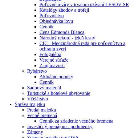
Poľovné revíry v trvalom užívaní LESOV SR
Katalógy zhodov a trofejí
Poľovníctvo
Objednávka lovu
Cenník
Cena Edmonda Blanca
Národný rekord - jeleň lesný
CIC - Medzinárodná rada pre poľovníctvo a
ochranu zveri
Fotogaléria
Verejné súťaže
Zaujímavosti
Rybárstvo
Aktuálne ponuky
Cenník
Sadbový materiál
Turistické a hotelové ubytovanie
Včelárstvo
Správa majetku
Predaj majetku
Vecné bremená
Cenník za zriadenie vecného bremena
Investičný prenájom - podmienky
Zámeny
Zoznam majetku pre OVS