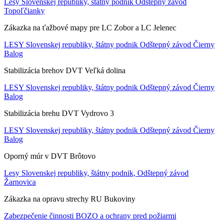
Lesy Slovenskej republiky, štátny podnik Odštepný závod
Topoľčianky
Zákazka na ťažbové mapy pre LC Zobor a LC Jelenec
LESY Slovenskej republiky, štátny podnik Odštepný závod Čierny
Balog
Stabilizácia brehov DVT Veľká dolina
LESY Slovenskej republiky, štátny podnik Odštepný závod Čierny
Balog
Stabilizácia brehu DVT Vydrovo 3
LESY Slovenskej republiky, štátny podnik Odštepný závod Čierny
Balog
Oporný múr v DVT Brôtovo
Lesy Slovenskej republiky, štátny podnik, Odštepný závod
Žarnovica
Zákazka na opravu strechy RU Bukoviny
Zabezpečenie činnosti BOZO a ochrany pred požiarmi