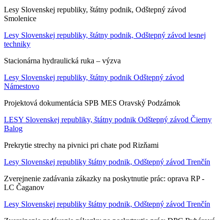
Lesy Slovenskej republiky, štátny podnik, Odštepný závod
Smolenice
Lesy Slovenskej republiky, štátny podnik, Odštepný závod lesnej
techniky
Stacionárna hydraulická ruka – výzva
Lesy Slovenskej republiky, štátny podnik Odštepný závod
Námestovo
Projektová dokumentácia SPB MES Oravský Podzámok
LESY Slovenskej republiky, štátny podnik Odštepný závod Čierny
Balog
Prekrytie strechy na pivnici pri chate pod Rizňami
Lesy Slovenskej republiky štátny podnik, Odštepný závod Trenčín
Zverejnenie zadávania zákazky na poskytnutie prác: oprava RP -
LC Čaganov
Lesy Slovenskej republiky štátny podnik, Odštepný závod Trenčín