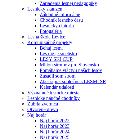
Zariadenia lesnej pedagogiky
Lesnícky skanzen
Základné informácie
Chodník lesného času
Lesnícky cintorín
Fotogaléria
Lesná škola Levice
Komunikačné projekty
Behaj lesmi
Les nie je smetisko
LESY SKI CUP
Milión stromov pre Slovensko
Pomáhame vtáctvu našich lesov
Zasadil som strom
Zber šípok spoločne s LESMI SR
Kalendár udalostí
Významné lesnícke miesta
Lesnícke náučné chodníky
Zubria zvernica
Otvorené drevo
Naj horár
Naj horár 2022
Naj horár 2023
Naj horár 2024
Naj horár 2025