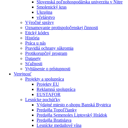
Slovenská poľnohospodárska univerzita v Nitre
Smolenický kras
Ukrajina
včelárstvo
Výročné správy
Oznamovanie protispoločenskej činnosti
Etický kódex
História
Práca u nás
Pravidlá ochrany súkromia
Protikorupčný program
Datasety
Sťažnosti
Vyhlásenie o prístupnosti
Verejnosť
Projekty a spolupráca
Projekty EU
Reklamná spolupráca
EUSTAFOR
Lesnícke pochúťky
Výdajné miesto e-shopu Banská Bystrica
Predajňa Topoľčianky
Predajňa Semenoles Liptovský Hrádok
Predajňa Bratislava
Lesnícke medailové vína