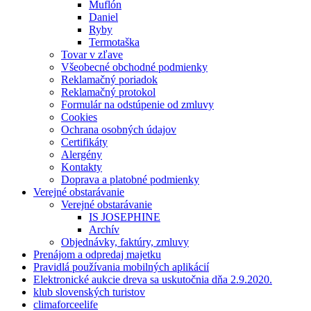
Muflón
Daniel
Ryby
Termotaška
Tovar v zľave
Všeobecné obchodné podmienky
Reklamačný poriadok
Reklamačný protokol
Formulár na odstúpenie od zmluvy
Cookies
Ochrana osobných údajov
Certifikáty
Alergény
Kontakty
Doprava a platobné podmienky
Verejné obstarávanie
Verejné obstarávanie
IS JOSEPHINE
Archív
Objednávky, faktúry, zmluvy
Prenájom a odpredaj majetku
Pravidlá používania mobilných aplikácií
Elektronické aukcie dreva sa uskutočnia dňa 2.9.2020.
klub slovenských turistov
climaforceelife