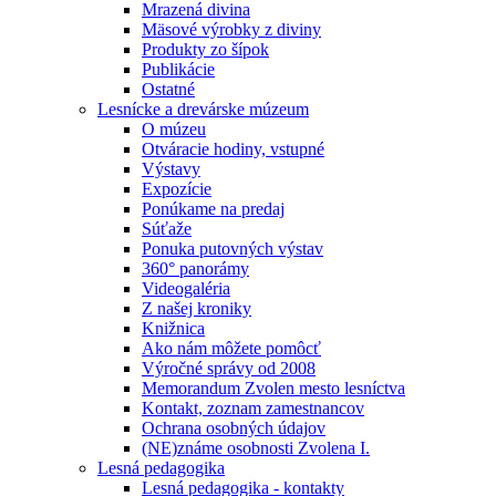
Mrazená divina
Mäsové výrobky z diviny
Produkty zo šípok
Publikácie
Ostatné
Lesnícke a drevárske múzeum
O múzeu
Otváracie hodiny, vstupné
Výstavy
Expozície
Ponúkame na predaj
Súťaže
Ponuka putovných výstav
360° panorámy
Videogaléria
Z našej kroniky
Knižnica
Ako nám môžete pomôcť
Výročné správy od 2008
Memorandum Zvolen mesto lesníctva
Kontakt, zoznam zamestnancov
Ochrana osobných údajov
(NE)známe osobnosti Zvolena I.
Lesná pedagogika
Lesná pedagogika - kontakty