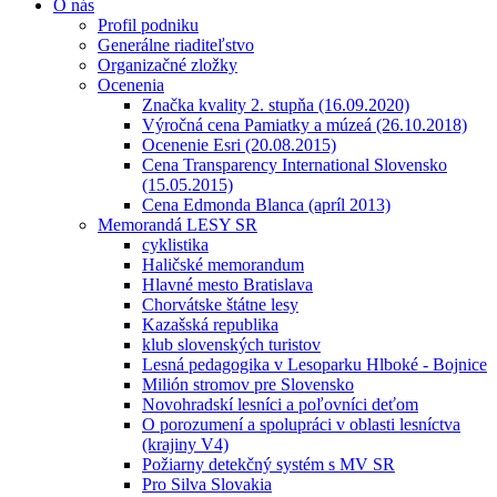
O nás
Profil podniku
Generálne riaditeľstvo
Organizačné zložky
Ocenenia
Značka kvality 2. stupňa (16.09.2020)
Výročná cena Pamiatky a múzeá (26.10.2018)
Ocenenie Esri (20.08.2015)
Cena Transparency International Slovensko
(15.05.2015)
Cena Edmonda Blanca (apríl 2013)
Memorandá LESY SR
cyklistika
Haličské memorandum
Hlavné mesto Bratislava
Chorvátske štátne lesy
Kazašská republika
klub slovenských turistov
Lesná pedagogika v Lesoparku Hlboké - Bojnice
Milión stromov pre Slovensko
Novohradskí lesníci a poľovníci deťom
O porozumení a spolupráci v oblasti lesníctva
(krajiny V4)
Požiarny detekčný systém s MV SR
Pro Silva Slovakia