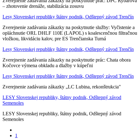
Zverejnenie zadávania zákazky na poskytnutie prác: DPC Rybárová
– zhotovenie drenáže, stabilizácia zosuvu
Lesy Slovenskej republiky štátny podnik, Odštepný závod Trenčín
Zverejnenie zadávania zákazky na poskytnutie služby: Vyčistenie a
opláchnutie ORL DHLF 110E (LAPOL) s koalescenčnou filtračnou
vložkou, likvidáciu kalov, pre ES Trenčianska Turná
Lesy Slovenskej republiky štátny podnik, Odštepný závod Trenčín
Zverejnenie zadávania zákazky na poskytnutie prác: Chata obora
Kočovce výmena obkladu a dlažby v kúpeľni
Lesy Slovenskej republiky štátny podnik, Odštepný závod Trenčín
Zverejnenie zadávania zákazky „LC Lubina, rekonštrukcia"
LESY Slovenskej republiky, štátny podnik, Odštepný závod
Semenoles
LESY Slovenskej republiky, štátny podnik, Odštepný závod
Semenoles
1