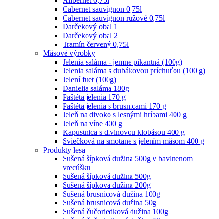
Alibernet 0,75l
Cabernet sauvignon 0,75l
Cabernet sauvignon ružové 0,75l
Darčekový obal 1
Darčekový obal 2
Tramín červený 0,75l
Mäsové výrobky
Jelenia saláma - jemne pikantná (100g)
Jelenia saláma s dubákovou príchuťou (100 g)
Jelení fuet (100g)
Danielia saláma 180g
Paštéta jelenia 170 g
Paštéta jelenia s brusnicami 170 g
Jeleň na divoko s lesnými hríbami 400 g
Jeleň na víne 400 g
Kapustnica s divinovou klobásou 400 g
Sviečková na smotane s jelením mäsom 400 g
Produkty lesa
Sušená šípková dužina 500g v bavlnenom
vrecúšku
Sušená šípková dužina 500g
Sušená šípková dužina 200g
Sušená brusnicová dužina 100g
Sušená brusnicová dužina 50g
Sušená čučoriedková dužina 100g