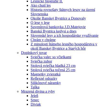
Lesnícke biografie II.
Ako chutí les
Historia rovnošaty štátnych lesov na území
Slovnenska
Okolie Banskej Bystrice a Donovaly
O lese v lese
Suvenírová bankovka J.D.Matejovie
Banská Bystrica kedysi a dnes
Slovenské lesy a ich hospodárske využívanie
Chrám v chráme
Z minulosti štátneho lesného hospodárstva v
okolí Banskej Bystrice a Starých hôr
Doplnkový tovar
Sviečka valec so včielkami
Sviečka zubor
Stolová sviečka hladká 23 cm
Stolová sviečka točená 25 cm
Magnetky zvieratká
Reflexné odrazky
Silikónové náramky
Taška
Mrazená divina a ryby
Jeleň
Srnec
Diviak