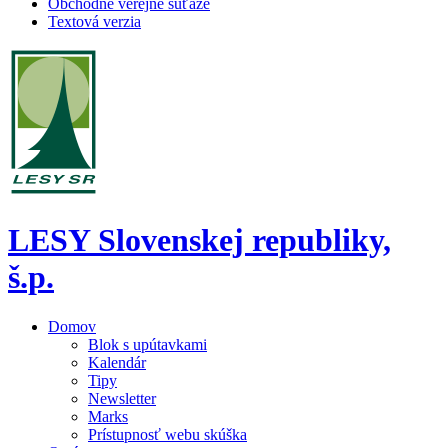
Obchodné verejné súťaže
Textová verzia
LESY Slovenskej republiky,
š.p.
Domov
Blok s upútavkami
Kalendár
Tipy
Newsletter
Marks
Prístupnosť webu skúška