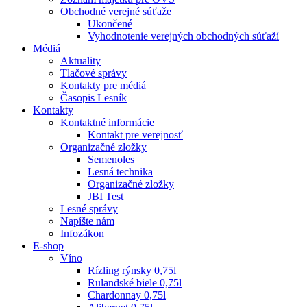
Obchodné verejné súťaže
Ukončené
Vyhodnotenie verejných obchodných súťaží
Médiá
Aktuality
Tlačové správy
Kontakty pre médiá
Časopis Lesník
Kontakty
Kontaktné informácie
Kontakt pre verejnosť
Organizačné zložky
Semenoles
Lesná technika
Organizačné zložky
JBI Test
Lesné správy
Napíšte nám
Infozákon
E-shop
Víno
Rízling rýnsky 0,75l
Rulandské biele 0,75l
Chardonnay 0,75l