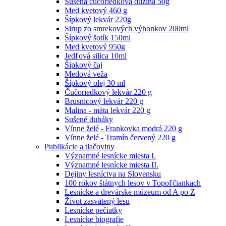
Sušená čučoriedková dužina 50g
Med kvetový 460 g
Šípkový lekvár 220g
Sirup zo smrekových výhonkov 200ml
Šípkový šotík 150ml
Med kvetový 950g
Jedľová silica 10ml
Šípkový čaj
Medová veža
Šípkový olej 30 ml
Čučoriedkový lekvár 220 g
Brusnicový lekvár 220 g
Malina - mäta lekvár 220 g
Sušené dubáky
Vínne želé - Frankovka modrá 220 g
Vínne želé - Tramín červený 220 g
Publikácie a tlačoviny
Významné lesnícke miesta I.
Významné lesnícke miesta II.
Dejiny lesníctva na Slovensku
100 rokov štátnych lesov v Topoľčiankach
Lesnícke a drevárske múzeum od A po Z
Život zasvätený lesu
Lesnícke pečiatky
Lesnícke biografie