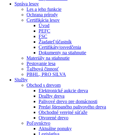
Správa lesov
Les a jeho funkcie
Ochrana prírody
Certifikácia lesov
Úvod
PEFC
FSC
Žiadateľ/účastník
Certifikáty/osvedčenia
Dokumenty na stiahnutie
Materiály na stiahnutie
Pestovanie lesa
Ťažbová činnosť
PBHL, PRO SILVA
Služby
Obchod s drevom
Elektronické aukcie dreva
Dražby dreva
Palivové drevo pre domácnosti
Predaj štiepaného palivového dreva
Obchodné verejné súťaže
Otvorené drevo
Poľovníctvo
Aktuálne ponuky
Legislatíva