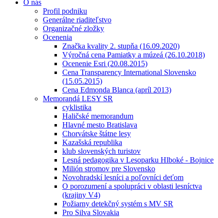
O nás
Profil podniku
Generálne riaditeľstvo
Organizačné zložky
Ocenenia
Značka kvality 2. stupňa (16.09.2020)
Výročná cena Pamiatky a múzeá (26.10.2018)
Ocenenie Esri (20.08.2015)
Cena Transparency International Slovensko
(15.05.2015)
Cena Edmonda Blanca (apríl 2013)
Memorandá LESY SR
cyklistika
Haličské memorandum
Hlavné mesto Bratislava
Chorvátske štátne lesy
Kazašská republika
klub slovenských turistov
Lesná pedagogika v Lesoparku Hlboké - Bojnice
Milión stromov pre Slovensko
Novohradskí lesníci a poľovníci deťom
O porozumení a spolupráci v oblasti lesníctva
(krajiny V4)
Požiarny detekčný systém s MV SR
Pro Silva Slovakia