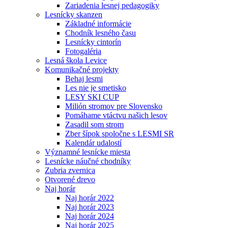
Zariadenia lesnej pedagogiky
Lesnícky skanzen
Základné informácie
Chodník lesného času
Lesnícky cintorín
Fotogaléria
Lesná škola Levice
Komunikačné projekty
Behaj lesmi
Les nie je smetisko
LESY SKI CUP
Milión stromov pre Slovensko
Pomáhame vtáctvu našich lesov
Zasadil som strom
Zber šípok spoločne s LESMI SR
Kalendár udalostí
Významné lesnícke miesta
Lesnícke náučné chodníky
Zubria zvernica
Otvorené drevo
Naj horár
Naj horár 2022
Naj horár 2023
Naj horár 2024
Naj horár 2025