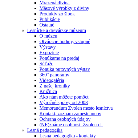
Mrazená divina
Mäsové výrobky z diviny
Produkty zo šípok
Publikácie
Ostatné
Lesnícke a drevárske múzeum
O múzeu
Otváracie hodiny, vstupné
Výstavy
Expozície
Ponúkame na predaj
Súťaže
Ponuka putovných výstav
360° panorámy
Videogaléria
Z našej kroniky
Knižnica
Ako nám môžete pomôcť
Výročné správy od 2008
Memorandum Zvolen mesto lesníctva
Kontakt, zoznam zamestnancov
Ochrana osobných údajov
(NE)známe osobnosti Zvolena I.
Lesná pedagogika
Lesná pedagogika - kontakty