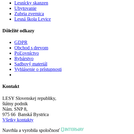
Lesnícky skanzen
Ubytovanie
Zubria zvernica
Lesná škola Levice
Dôležité odkazy
GDPR
Obchod s drevom
PoĽovníctvo
Rybárstvo
Sadbový materiál
Vyhlásenie o prístupnosti
Kontakt
LESY Slovenskej republiky,
štátny podnik
Nám. SNP 8,
975 66 Banská Bystrica
Všetky kontakty
Navrhla a vyrobila spoločnosť