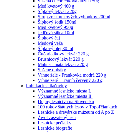
Sušená čučoriedková dužina 50g
Med kvetový 460 g
Šípkový lekvár 220g
Sirup zo smrekových výhonkov 200ml
Šípkový šotík 150ml
Med kvetový 950g
Jedľová silica 10ml
Šípkový čaj
Medová veža
Šípkový olej 30 ml
Čučoriedkový lekvár 220 g
Brusnicový lekvár 220 g
Malina - mäta lekvár 220 g
Sušené dubáky
Vínne želé - Frankovka modrá 220 g
Vínne želé - Tramín červený 220 g
Publikácie a tlačoviny
Významné lesnícke miesta I.
Významné lesnícke miesta II.
Dejiny lesníctva na Slovensku
100 rokov štátnych lesov v Topoľčiankach
Lesnícke a drevárske múzeum od A po Z
Život zasvätený lesu
Lesnícke pečiatky
Lesnícke biografie