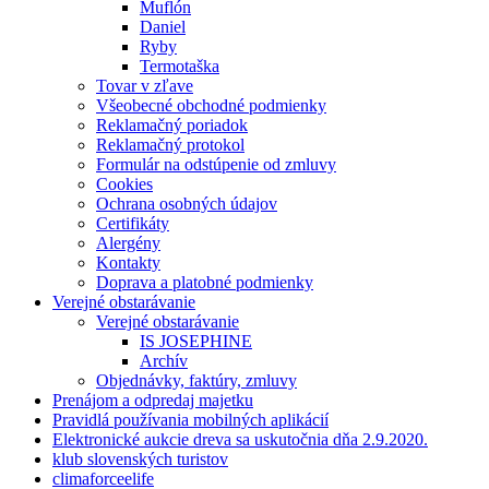
Muflón
Daniel
Ryby
Termotaška
Tovar v zľave
Všeobecné obchodné podmienky
Reklamačný poriadok
Reklamačný protokol
Formulár na odstúpenie od zmluvy
Cookies
Ochrana osobných údajov
Certifikáty
Alergény
Kontakty
Doprava a platobné podmienky
Verejné obstarávanie
Verejné obstarávanie
IS JOSEPHINE
Archív
Objednávky, faktúry, zmluvy
Prenájom a odpredaj majetku
Pravidlá používania mobilných aplikácií
Elektronické aukcie dreva sa uskutočnia dňa 2.9.2020.
klub slovenských turistov
climaforceelife