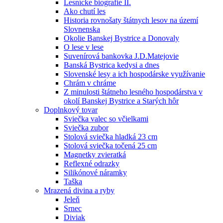
Lesnícke biografie II.
Ako chutí les
Historia rovnošaty štátnych lesov na území
Slovnenska
Okolie Banskej Bystrice a Donovaly
O lese v lese
Suvenírová bankovka J.D.Matejovie
Banská Bystrica kedysi a dnes
Slovenské lesy a ich hospodárske využívanie
Chrám v chráme
Z minulosti štátneho lesného hospodárstva v
okolí Banskej Bystrice a Starých hôr
Doplnkový tovar
Sviečka valec so včielkami
Sviečka zubor
Stolová sviečka hladká 23 cm
Stolová sviečka točená 25 cm
Magnetky zvieratká
Reflexné odrazky
Silikónové náramky
Taška
Mrazená divina a ryby
Jeleň
Srnec
Diviak