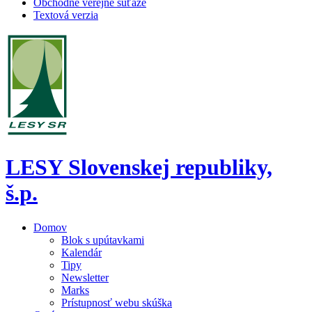
Obchodné verejné súťaže
Textová verzia
LESY Slovenskej republiky,
š.p.
Domov
Blok s upútavkami
Kalendár
Tipy
Newsletter
Marks
Prístupnosť webu skúška