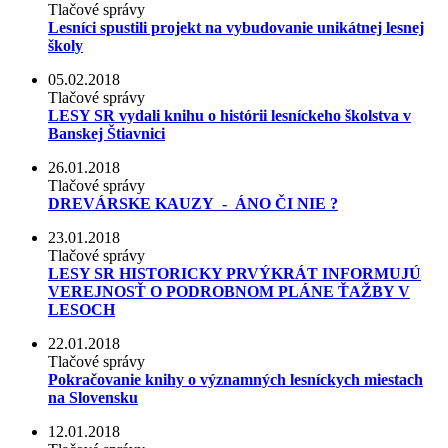
Tlačové správy
Lesníci spustili projekt na vybudovanie unikátnej lesnej
školy
05.02.2018
Tlačové správy
LESY SR vydali knihu o histórii lesníckeho školstva v
Banskej Štiavnici
26.01.2018
Tlačové správy
DREVÁRSKE KAUZY - ÁNO ČI NIE ?
23.01.2018
Tlačové správy
LESY SR HISTORICKY PRVÝKRÁT INFORMUJÚ
VEREJNOSŤ O PODROBNOM PLÁNE ŤAŽBY V
LESOCH
22.01.2018
Tlačové správy
Pokračovanie knihy o významných lesníckych miestach
na Slovensku
12.01.2018