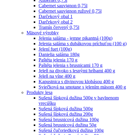
Alibernet 0,75l
Cabernet sauvignon 0,75l
Cabernet sauvignon ružové 0,75l
Darčekový obal 1
Darčekový obal 2
Tramín červený 0,75l
Mäsové výrobky
Jelenia saláma - jemne pikantná (100g)
Jelenia saláma s dubákovou príchuťou (100 g)
Jelení fuet (100g)
Danielia saláma 180g
Paštéta jelenia 170 g
Paštéta jelenia s brusnicami 170 g
Jeleň na divoko s lesnými hríbami 400 g
Jeleň na víne 400 g
Kapustnica s divinovou klobásou 400 g
Sviečková na smotane s jelením mäsom 400 g
Produkty lesa
Sušená šípková dužina 500g v bavlnenom
vrecúšku
Sušená šípková dužina 500g
Sušená šípková dužina 200g
Sušená brusnicová dužina 100g
Sušená brusnicová dužina 50g
Sušená čučoriedková dužina 100g