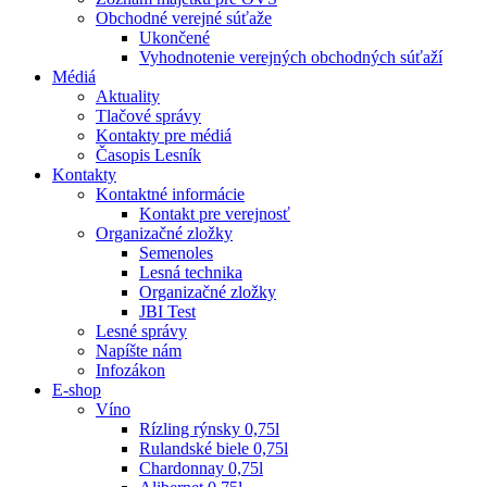
Obchodné verejné súťaže
Ukončené
Vyhodnotenie verejných obchodných súťaží
Médiá
Aktuality
Tlačové správy
Kontakty pre médiá
Časopis Lesník
Kontakty
Kontaktné informácie
Kontakt pre verejnosť
Organizačné zložky
Semenoles
Lesná technika
Organizačné zložky
JBI Test
Lesné správy
Napíšte nám
Infozákon
E-shop
Víno
Rízling rýnsky 0,75l
Rulandské biele 0,75l
Chardonnay 0,75l