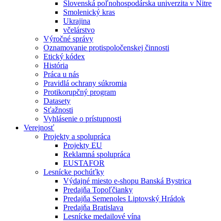
Slovenská poľnohospodárska univerzita v Nitre
Smolenický kras
Ukrajina
včelárstvo
Výročné správy
Oznamovanie protispoločenskej činnosti
Etický kódex
História
Práca u nás
Pravidlá ochrany súkromia
Protikorupčný program
Datasety
Sťažnosti
Vyhlásenie o prístupnosti
Verejnosť
Projekty a spolupráca
Projekty EU
Reklamná spolupráca
EUSTAFOR
Lesnícke pochúťky
Výdajné miesto e-shopu Banská Bystrica
Predajňa Topoľčianky
Predajňa Semenoles Liptovský Hrádok
Predajňa Bratislava
Lesnícke medailové vína