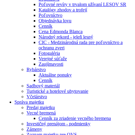
Poľovné revíry v trvalom užívaní LESOV SR
Katalógy zhodov a trofejí
Poľovníctvo
Objednávka lovu
Cenník
Cena Edmonda Blanca
Národný rekord - jeleň lesný
CIC - Medzinárodná rada pre poľovníctvo a
ochranu zveri
Fotogaléria
Verejné súťaže
Zaujímavosti
Rybárstvo
Aktuálne ponuky
Cenník
Sadbový materiál
Turistické a hotelové ubytovanie
Včelárstvo
Správa majetku
Predaj majetku
Vecné bremená
Cenník za zriadenie vecného bremena
Investičný prenájom - podmienky
Zámeny
Zoznam majetku pre OVS