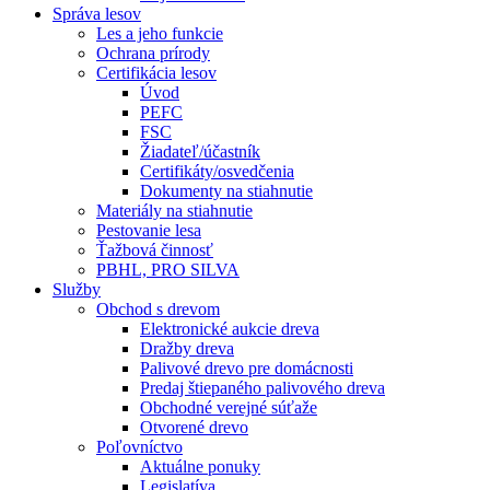
Správa lesov
Les a jeho funkcie
Ochrana prírody
Certifikácia lesov
Úvod
PEFC
FSC
Žiadateľ/účastník
Certifikáty/osvedčenia
Dokumenty na stiahnutie
Materiály na stiahnutie
Pestovanie lesa
Ťažbová činnosť
PBHL, PRO SILVA
Služby
Obchod s drevom
Elektronické aukcie dreva
Dražby dreva
Palivové drevo pre domácnosti
Predaj štiepaného palivového dreva
Obchodné verejné súťaže
Otvorené drevo
Poľovníctvo
Aktuálne ponuky
Legislatíva