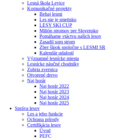
Lesná škola Levice
Komunikačné projekty
Behaj lesmi
Les nie je smetisko
LESY SKI CUP
Milión stromov pre Slovensko
Pomáhame vtáctvu našich lesov
Zasadil som strom
Zber šípok spoločne s LESMI SR
Kalendár udalostí
Významné lesnícke miesta
Lesnícke náučné chodníky
Zubria zvernica
Otvorené drevo
Naj horár
Naj horár 2022
Naj horár 2023
Naj horár 2024
Naj horár 2025
Správa lesov
Les a jeho funkcie
Ochrana prírody
Certifikácia lesov
Úvod
PEFC