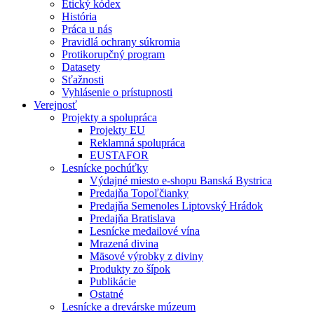
Etický kódex
História
Práca u nás
Pravidlá ochrany súkromia
Protikorupčný program
Datasety
Sťažnosti
Vyhlásenie o prístupnosti
Verejnosť
Projekty a spolupráca
Projekty EU
Reklamná spolupráca
EUSTAFOR
Lesnícke pochúťky
Výdajné miesto e-shopu Banská Bystrica
Predajňa Topoľčianky
Predajňa Semenoles Liptovský Hrádok
Predajňa Bratislava
Lesnícke medailové vína
Mrazená divina
Mäsové výrobky z diviny
Produkty zo šípok
Publikácie
Ostatné
Lesnícke a drevárske múzeum