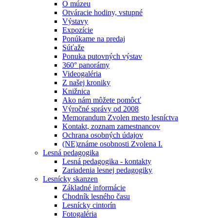
O múzeu
Otváracie hodiny, vstupné
Výstavy
Expozície
Ponúkame na predaj
Súťaže
Ponuka putovných výstav
360° panorámy
Videogaléria
Z našej kroniky
Knižnica
Ako nám môžete pomôcť
Výročné správy od 2008
Memorandum Zvolen mesto lesníctva
Kontakt, zoznam zamestnancov
Ochrana osobných údajov
(NE)známe osobnosti Zvolena I.
Lesná pedagogika
Lesná pedagogika - kontakty
Zariadenia lesnej pedagogiky
Lesnícky skanzen
Základné informácie
Chodník lesného času
Lesnícky cintorín
Fotogaléria