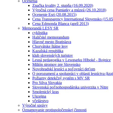
Ocenenia
Značka kvality 2. stupňa (16.09.2020)
Výročná cena Pamiatky a múzeá (26.10.2018)
Ocenenie Esri (20.08.2015)
Cena Transparency International Slovensko (15.0
Cena Edmonda Blanca (apríl 2013)
Memorandá LESY SR
cyklistika
Haličské memorandum
Hlavné mesto Bratislava
Chorvátske štátne lesy
Kazašská republika
klub slovenských turistov
Lesná pedagogika v Lesoparku Hlboké - Bojnice
Milión stromov pre Slovensko
Novohradskí lesníci a poľovníci deťom
O porozumení a spolupráci v oblasti lesníctva (kra
Požiarny detekčný systém s MV SR
Pro Silva Slovakia
Slovenská poľnohospodárska univerzita v Nitre
Smolenický kras
Ukrajina
včelárstvo
Výročné správy
Oznamovanie protispoločenskej činnosti