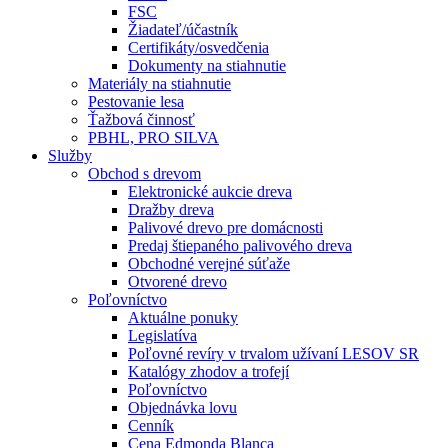
FSC
Žiadateľ/účastník
Certifikáty/osvedčenia
Dokumenty na stiahnutie
Materiály na stiahnutie
Pestovanie lesa
Ťažbová činnosť
PBHL, PRO SILVA
Služby
Obchod s drevom
Elektronické aukcie dreva
Dražby dreva
Palivové drevo pre domácnosti
Predaj štiepaného palivového dreva
Obchodné verejné súťaže
Otvorené drevo
Poľovníctvo
Aktuálne ponuky
Legislatíva
Poľovné revíry v trvalom užívaní LESOV SR
Katalógy zhodov a trofejí
Poľovníctvo
Objednávka lovu
Cenník
Cena Edmonda Blanca