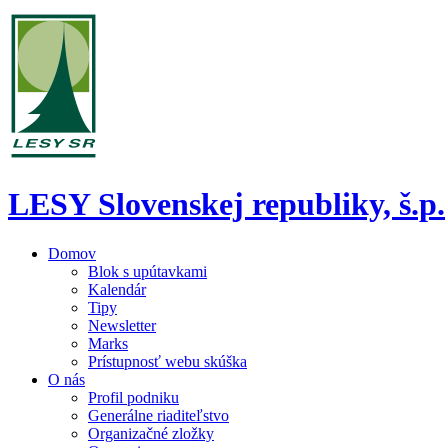
LESY Slovenskej republiky, š.p.
Domov
Blok s upútavkami
Kalendár
Tipy
Newsletter
Marks
Prístupnosť webu skúška
O nás
Profil podniku
Generálne riaditeľstvo
Organizačné zložky