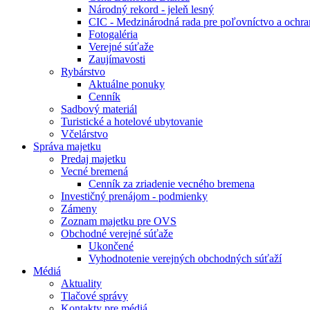
Národný rekord - jeleň lesný
CIC - Medzinárodná rada pre poľovníctvo a ochra
Fotogaléria
Verejné súťaže
Zaujímavosti
Rybárstvo
Aktuálne ponuky
Cenník
Sadbový materiál
Turistické a hotelové ubytovanie
Včelárstvo
Správa majetku
Predaj majetku
Vecné bremená
Cenník za zriadenie vecného bremena
Investičný prenájom - podmienky
Zámeny
Zoznam majetku pre OVS
Obchodné verejné súťaže
Ukončené
Vyhodnotenie verejných obchodných súťaží
Médiá
Aktuality
Tlačové správy
Kontakty pre médiá