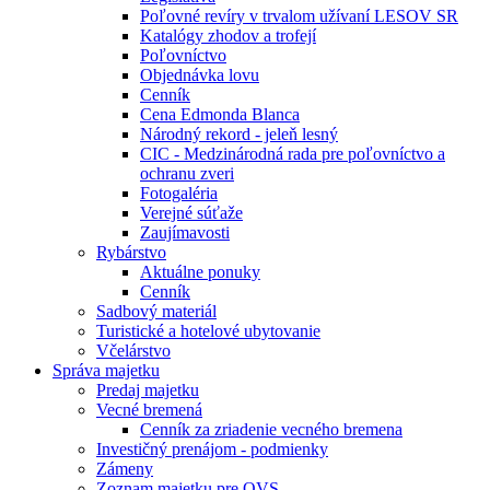
Poľovné revíry v trvalom užívaní LESOV SR
Katalógy zhodov a trofejí
Poľovníctvo
Objednávka lovu
Cenník
Cena Edmonda Blanca
Národný rekord - jeleň lesný
CIC - Medzinárodná rada pre poľovníctvo a
ochranu zveri
Fotogaléria
Verejné súťaže
Zaujímavosti
Rybárstvo
Aktuálne ponuky
Cenník
Sadbový materiál
Turistické a hotelové ubytovanie
Včelárstvo
Správa majetku
Predaj majetku
Vecné bremená
Cenník za zriadenie vecného bremena
Investičný prenájom - podmienky
Zámeny
Zoznam majetku pre OVS