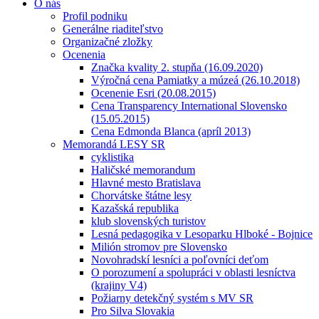
O nás
Profil podniku
Generálne riaditeľstvo
Organizačné zložky
Ocenenia
Značka kvality 2. stupňa (16.09.2020)
Výročná cena Pamiatky a múzeá (26.10.2018)
Ocenenie Esri (20.08.2015)
Cena Transparency International Slovensko
(15.05.2015)
Cena Edmonda Blanca (apríl 2013)
Memorandá LESY SR
cyklistika
Haličské memorandum
Hlavné mesto Bratislava
Chorvátske štátne lesy
Kazašská republika
klub slovenských turistov
Lesná pedagogika v Lesoparku Hlboké - Bojnice
Milión stromov pre Slovensko
Novohradskí lesníci a poľovníci deťom
O porozumení a spolupráci v oblasti lesníctva
(krajiny V4)
Požiarny detekčný systém s MV SR
Pro Silva Slovakia