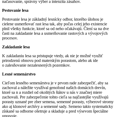
načasovanie, správny výber a intenzita zásahov.
Pestovanie lesa
Pestovanie lesa je základný lesnícky odbor, ktorého úlohou je
cielene usmerňovať rast lesa tak, aby počas celej jeho existencie
plnil všetky funkcie, ktoré sa od neho očakávajú. Člení sa na dve
časti na zakladanie lesa a usmerňovanie rastových a vývojových
procesov.
Zakladanie lesa
K zakladaniu lesa sa pristupuje vtedy, ak nie je možné využiť
prirodzenú obnovu pod materským porastom, alebo ak ide
o zalesňovanie nezalesnených pozemkov.
Lesné semenárstvo
Cieľom lesného semenárstva je v prvom rade zabezpečiť, aby sa
zachoval a náležite využíval genofond našich domácich drevín,
ktoré sa n a rozdiel od okolitých štátov u nás v značnej miere
zachovali. Pre zabezpečenie tohto cieľa sa najčastejšie využívajú
porasty uznané pre zber semena, semenné porasty, výberové stromy
ako aj klonové archívy a semenné sady. Semeno takto systematicky
získané sa odborne ošetruje a skladuje a pred výsevom špeciálne
upravuje.