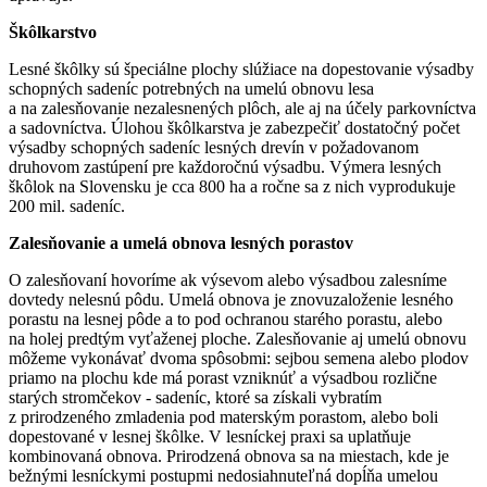
Škôlkarstvo
Lesné škôlky sú špeciálne plochy slúžiace na dopestovanie výsadby
schopných sadeníc potrebných na umelú obnovu lesa
a na zalesňovanie nezalesnených plôch, ale aj na účely parkovníctva
a sadovníctva. Úlohou škôlkarstva je zabezpečiť dostatočný počet
výsadby schopných sadeníc lesných drevín v požadovanom
druhovom zastúpení pre každoročnú výsadbu. Výmera lesných
škôlok na Slovensku je cca 800 ha a ročne sa z nich vyprodukuje
200 mil. sadeníc.
Zalesňovanie a umelá obnova lesných porastov
O zalesňovaní hovoríme ak výsevom alebo výsadbou zalesníme
dovtedy nelesnú pôdu. Umelá obnova je znovuzaloženie lesného
porastu na lesnej pôde a to pod ochranou starého porastu, alebo
na holej predtým vyťaženej ploche. Zalesňovanie aj umelú obnovu
môžeme vykonávať dvoma spôsobmi: sejbou semena alebo plodov
priamo na plochu kde má porast vzniknúť a výsadbou rozlične
starých stromčekov - sadeníc, ktoré sa získali vybratím
z prirodzeného zmladenia pod materským porastom, alebo boli
dopestované v lesnej škôlke. V lesníckej praxi sa uplatňuje
kombinovaná obnova. Prirodzená obnova sa na miestach, kde je
bežnými lesníckymi postupmi nedosiahnuteľná dopĺňa umelou