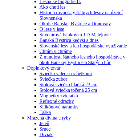
Lesnícke biografie II.
Ako chutí les
Historia rovnošaty štátnych lesov na území
Slovnenska
Okolie Banskej Bystrice a Donovaly
O lese v lese
Suvenírová bankovka J.D.Matejovie
Banská Bystrica kedysi a dnes
Slovenské lesy a ich hospodárske využívanie
Chrám v chráme
Z minulosti štátneho lesného hospodárstva v
okolí Banskej Bystrice a Starých hôr
Doplnkový tovar
Sviečka valec so včielkami
Sviečka zubor
Stolová sviečka hladká 23 cm
Stolová sviečka točená 25 cm
Magnetky zvieratká
Reflexné odrazky
Silikónové náramky
Taška
Mrazená divina a ryby
Jeleň
Srnec
Diviak