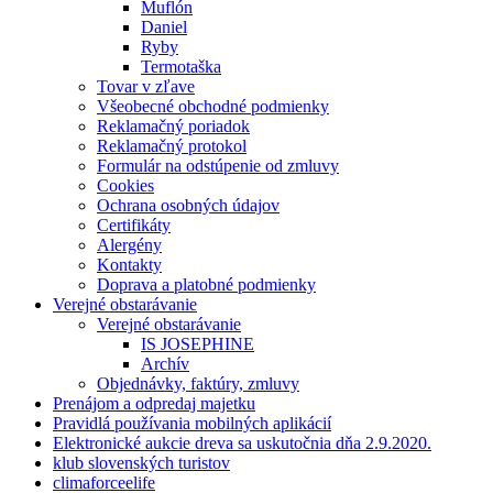
Muflón
Daniel
Ryby
Termotaška
Tovar v zľave
Všeobecné obchodné podmienky
Reklamačný poriadok
Reklamačný protokol
Formulár na odstúpenie od zmluvy
Cookies
Ochrana osobných údajov
Certifikáty
Alergény
Kontakty
Doprava a platobné podmienky
Verejné obstarávanie
Verejné obstarávanie
IS JOSEPHINE
Archív
Objednávky, faktúry, zmluvy
Prenájom a odpredaj majetku
Pravidlá používania mobilných aplikácií
Elektronické aukcie dreva sa uskutočnia dňa 2.9.2020.
klub slovenských turistov
climaforceelife