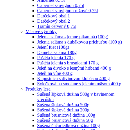
Alibernet 0,75l
Cabernet sauvignon 0,75l
Cabernet sauvignon ružové 0,75l
Darčekový obal 1
Darčekový obal 2
Tramín červený 0,75l
Mäsové výrobky
Jelenia saláma - jemne pikantná (100g)
Jelenia saláma s dubákovou príchuťou (100 g)
Jelení fuet (100g)
Danielia saláma 180g
Paštéta jelenia 170 g
Paštéta jelenia s brusnicami 170 g
Jeleň na divoko s lesnými hríbami 400 g
Jeleň na víne 400 g
Kapustnica s divinovou klobásou 400 g
Sviečková na smotane s jelením mäsom 400 g
Produkty lesa
Sušená šípková dužina 500g v bavlnenom
vrecúšku
Sušená šípková dužina 500g
Sušená šípková dužina 200g
Sušená brusnicová dužina 100g
Sušená brusnicová dužina 50g
Sušená čučoriedková dužina 100g