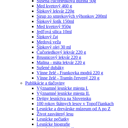
Sušená čučoriedková dužina 50g
Med kvetový 460 g
Šípkový lekvár 220g
Sirup zo smrekových výhonkov 200ml
Šípkový šotík 150ml
Med kvetový 950g
Jedľová silica 10ml
Šípkový čaj
Medová veža
Šípkový olej 30 ml
Čučoriedkový lekvár 220 g
Brusnicový lekvár 220 g
Malina - mäta lekvár 220 g
Sušené dubáky
Vínne želé - Frankovka modrá 220 g
Vínne želé - Tramín červený 220 g
Publikácie a tlačoviny
Významné lesnícke miesta I.
Významné lesnícke miesta II.
Dejiny lesníctva na Slovensku
100 rokov štátnych lesov v Topoľčiankach
Lesnícke a drevárske múzeum od A po Z
Život zasvätený lesu
Lesnícke pečiatky
Lesnícke biografie