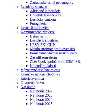
Zariadenia lesnej pedagogiky
Lesnícky skanzen
Základné informácie
Chodník lesného času
Lesnícky cintorín
Fotogaléria
Lesná škola Levice
Komunikačné projekty
Behaj lesmi
Les nie je smetisko
LESY SKI CUP
Milión stromov pre Slovensko
Pomáhame vtáctvu našich lesov
Zasadil som strom
Zber šípok spoločne s LESMI SR
Kalendár udalostí
Významné lesnícke miesta
Lesnícke náučné chodníky
Zubria zvernica
Otvorené drevo
Naj horár
Naj horár 2022
Naj horár 2023
Naj horár 2024
Naj horár 2025