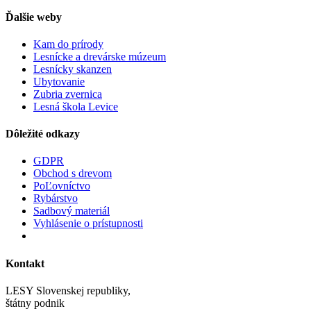
Ďalšie weby
Kam do prírody
Lesnícke a drevárske múzeum
Lesnícky skanzen
Ubytovanie
Zubria zvernica
Lesná škola Levice
Dôležité odkazy
GDPR
Obchod s drevom
PoĽovníctvo
Rybárstvo
Sadbový materiál
Vyhlásenie o prístupnosti
Kontakt
LESY Slovenskej republiky,
štátny podnik