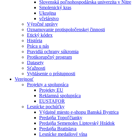
Slovenská poľnohospodárska univerzita v Nitre
Smolenický kras
Ukrajina
včelárstvo
Výročné správy
Oznamovanie protispoločenskej činnosti
Etický kódex
História
Práca u nás
Pravidlá ochrany súkromia
Protikorupčný program
Datasety
Sťažnosti
Vyhlásenie o prístupnosti
Verejnosť
Projekty a spolupráca
Projekty EU
Reklamná spolupráca
EUSTAFOR
Lesnícke pochúťky
Výdajné miesto e-shopu Banská Bystrica
Predajňa Topoľčianky
Predajňa Semenoles Liptovský Hrádok
Predajňa Bratislava
Lesnícke medailové vína