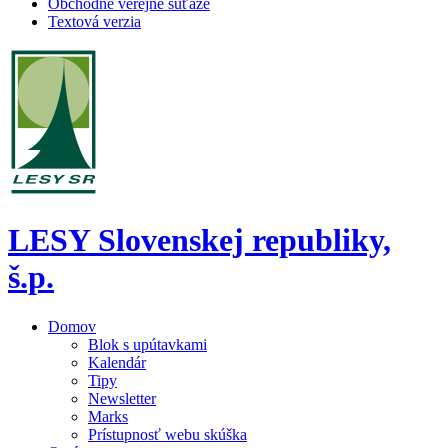
Obchodné verejné súťaže
Textová verzia
LESY Slovenskej republiky,
š.p.
Domov
Blok s upútavkami
Kalendár
Tipy
Newsletter
Marks
Prístupnosť webu skúška