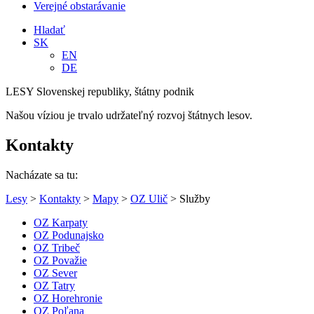
Verejné obstarávanie
Hladať
SK
EN
DE
LESY Slovenskej republiky, štátny podnik
Našou víziou je trvalo udržateľný rozvoj štátnych lesov.
Kontakty
Nacházate sa tu:
Lesy
>
Kontakty
>
Mapy
>
OZ Ulič
> Služby
OZ Karpaty
OZ Podunajsko
OZ Tribeč
OZ Považie
OZ Sever
OZ Tatry
OZ Horehronie
OZ Poľana