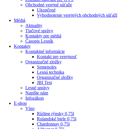
Obchodné verejné súťaže
Ukončené
Vyhodnotenie verejných obchodných súťaží
Médiá
Aktuality
Tlačové správy
Kontakty pre médiá
Časopis Lesník
Kontakty
Kontaktné informácie
Kontakt pre verejnosť
Organizačné zložky
Semenoles
Lesná technika
Organizačné zložky
JBI Test
Lesné správy
Napíšte nám
Infozákon
E-shop
Víno
Rízling rýnsky 0,75l
Rulandské biele 0,75l
Chardonnay 0,75l