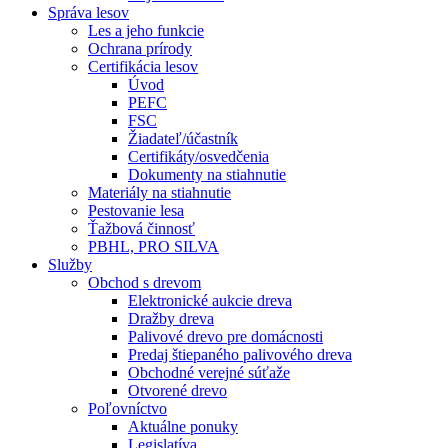
Správa lesov
Les a jeho funkcie
Ochrana prírody
Certifikácia lesov
Úvod
PEFC
FSC
Žiadateľ/účastník
Certifikáty/osvedčenia
Dokumenty na stiahnutie
Materiály na stiahnutie
Pestovanie lesa
Ťažbová činnosť
PBHL, PRO SILVA
Služby
Obchod s drevom
Elektronické aukcie dreva
Dražby dreva
Palivové drevo pre domácnosti
Predaj štiepaného palivového dreva
Obchodné verejné súťaže
Otvorené drevo
Poľovníctvo
Aktuálne ponuky
Legislatíva