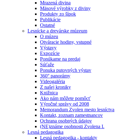
Mrazená divina
Mäsové výrobky z diviny
Produkty zo šípok
Publikácie
Ostatné
Lesnícke a drevárske múzeum
O múzeu
Otváracie hodiny, vstupné
Výstavy
Expozície
Ponúkame na predaj
Súťaže
Ponuka putovných výstav
360° panorámy
Videogaléria
Z našej kroniky
Knižnica
Ako nám môžete pomôcť
Výročné správy od 2008
Memorandum Zvolen mesto lesníctva
Kontakt, zoznam zamestnancov
Ochrana osobných údajov
(NE)známe osobnosti Zvolena I.
Lesná pedagogika
Lesná pedagogika - kontakty