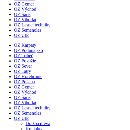
OZ Gemer
OZ Východ
OZ Šariš
OZ Vihorlat
OZ Lesnej techniky
OZ Semenoles
OZ Ulič
OZ Karpaty
OZ Podunajsko
OZ Tribeč
OZ Považie
OZ Sever
OZ Tatry
OZ Horehronie
OZ Poľana
OZ Gemer
OZ Východ
OZ Šariš
OZ Vihorlat
OZ Lesnej techniky
OZ Semenoles
OZ Ulič
Dražba dreva
Kontakty