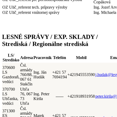
Čopáková
OZ Ulič_referent tech. prípravy výroby
Ing. Jozef Arv
OZ Ulič_referent vnútornej správy
Ing. Michaela
LESNÉ SPRÁVY / EXP. SKLADY /
Strediská / Regionálne strediská
LS/
Adresa
Pracovník
Telefón
Mobil
Ema
Stredisko
Čsl.
370600
armády
LS
Ing. Ján
+421 57
760/88,
+421945553590
j.hudak@les
Gazdoraň,
Hudák
7694194
067 61
vedúci
Stakčín
370700
Ubľa
LS
76, 067
Ing. Peter
------
+421918931958
peter.kirila@
Ubľanka,
73
Kirila
vedúci
Ubľa
Čsl.
371300
armády
ES
Marek
+421 57