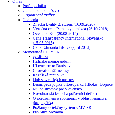
O nás
Profil podniku
Generálne riaditeľstvo
Organizačné zložky
Ocenenia
Značka kvality 2. stupňa (16.09.2020)
Výročná cena Pamiatky a múzeá (26.10.2018)
Ocenenie Esri (20.08.2015)
Cena Transparency International Slovensko
(15.05.2015)
Cena Edmonda Blanca (apríl 2013)
Memorandá LESY SR
cyklistika
Haličské memorandum
Hlavné mesto Bratislava
Chorvátske štátne lesy
Kazašská republika
klub slovenských turistov
Lesná pedagogika v Lesoparku Hlboké - Bojnice
Milión stromov pre Slovensko
Novohradskí lesníci a poľovníci deťom
O porozumení a spolupráci v oblasti lesníctva
(krajiny V4)
Požiarny detekčný systém s MV SR
Pro Silva Slovakia