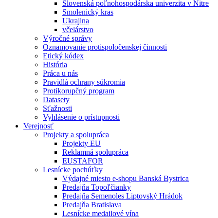
Slovenská poľnohospodárska univerzita v Nitre
Smolenický kras
Ukrajina
včelárstvo
Výročné správy
Oznamovanie protispoločenskej činnosti
Etický kódex
História
Práca u nás
Pravidlá ochrany súkromia
Protikorupčný program
Datasety
Sťažnosti
Vyhlásenie o prístupnosti
Verejnosť
Projekty a spolupráca
Projekty EU
Reklamná spolupráca
EUSTAFOR
Lesnícke pochúťky
Výdajné miesto e-shopu Banská Bystrica
Predajňa Topoľčianky
Predajňa Semenoles Liptovský Hrádok
Predajňa Bratislava
Lesnícke medailové vína