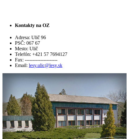
Kontakty na OZ
Adresa:
Ulič 96
PSČ:
067 67
Mesto:
Ulič
Telefón:
+421 57 7694127
Fax:
---------------------
Email:
lesy.ulic@lesy.sk