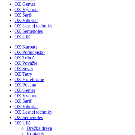
OZ Gemer
OZ Východ
OZ Šariš
OZ Vihorlat
OZ Lesnej techniky
OZ Semenoles
OZ Ulič
OZ Karpaty
OZ Podunajsko
OZ Tribeč
OZ Považie
OZ Sever
OZ Tatry
OZ Horehronie
OZ Poľana
OZ Gemer
OZ Východ
OZ Šariš
OZ Vihorlat
OZ Lesnej techniky
OZ Semenoles
OZ Ulič
Dražba dreva
Kontakty