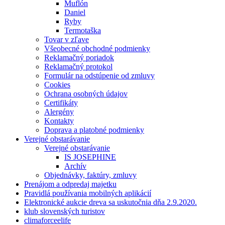
Muflón
Daniel
Ryby
Termotaška
Tovar v zľave
Všeobecné obchodné podmienky
Reklamačný poriadok
Reklamačný protokol
Formulár na odstúpenie od zmluvy
Cookies
Ochrana osobných údajov
Certifikáty
Alergény
Kontakty
Doprava a platobné podmienky
Verejné obstarávanie
Verejné obstarávanie
IS JOSEPHINE
Archív
Objednávky, faktúry, zmluvy
Prenájom a odpredaj majetku
Pravidlá používania mobilných aplikácií
Elektronické aukcie dreva sa uskutočnia dňa 2.9.2020.
klub slovenských turistov
climaforceelife