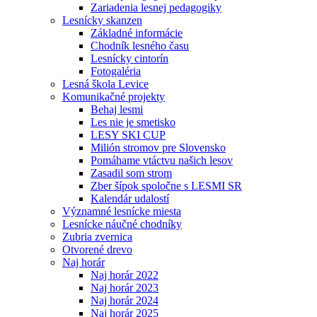
Zariadenia lesnej pedagogiky
Lesnícky skanzen
Základné informácie
Chodník lesného času
Lesnícky cintorín
Fotogaléria
Lesná škola Levice
Komunikačné projekty
Behaj lesmi
Les nie je smetisko
LESY SKI CUP
Milión stromov pre Slovensko
Pomáhame vtáctvu našich lesov
Zasadil som strom
Zber šípok spoločne s LESMI SR
Kalendár udalostí
Významné lesnícke miesta
Lesnícke náučné chodníky
Zubria zvernica
Otvorené drevo
Naj horár
Naj horár 2022
Naj horár 2023
Naj horár 2024
Naj horár 2025