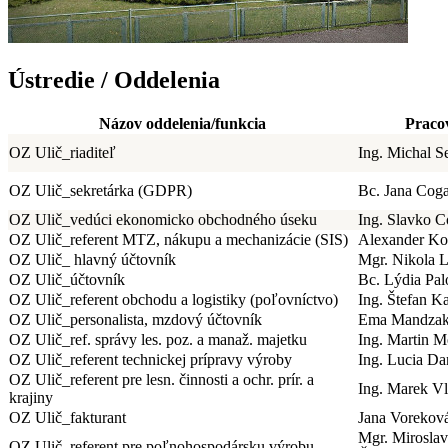
Ústredie / Oddelenia
Názov oddelenia/funkcia
Praco
OZ Ulič_riaditeľ
Ing. Michal S
OZ Ulič_sekretárka (GDPR)
Bc. Jana Cog
OZ Ulič_vedúci ekonomicko obchodného úseku
Ing. Slavko 
OZ Ulič_referent MTZ, nákupu a mechanizácie (SIS)
Alexander Ko
OZ Ulič_ hlavný účtovník
Mgr. Nikola 
OZ Ulič_účtovník
Bc. Lýdia Pa
OZ Ulič_referent obchodu a logistiky (poľovníctvo)
Ing. Štefan K
OZ Ulič_personalista, mzdový účtovník
Ema Mandza
OZ Ulič_ref. správy les. poz. a manaž. majetku
Ing. Martin M
OZ Ulič_referent technickej prípravy výroby
Ing. Lucia D
OZ Ulič_referent pre lesn. činnosti a ochr. prír. a
Ing. Marek V
krajiny
OZ Ulič_fakturant
Jana Vorekov
Mgr. Mirosla
OZ Ulič_referent pre poľnohospodársku výrobu