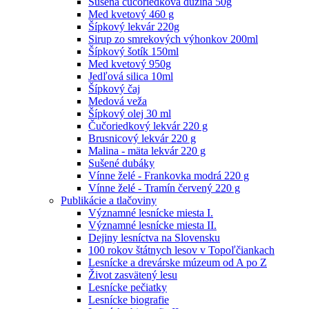
Sušená čučoriedková dužina 50g
Med kvetový 460 g
Šípkový lekvár 220g
Sirup zo smrekových výhonkov 200ml
Šípkový šotík 150ml
Med kvetový 950g
Jedľová silica 10ml
Šípkový čaj
Medová veža
Šípkový olej 30 ml
Čučoriedkový lekvár 220 g
Brusnicový lekvár 220 g
Malina - mäta lekvár 220 g
Sušené dubáky
Vínne želé - Frankovka modrá 220 g
Vínne želé - Tramín červený 220 g
Publikácie a tlačoviny
Významné lesnícke miesta I.
Významné lesnícke miesta II.
Dejiny lesníctva na Slovensku
100 rokov štátnych lesov v Topoľčiankach
Lesnícke a drevárske múzeum od A po Z
Život zasvätený lesu
Lesnícke pečiatky
Lesnícke biografie