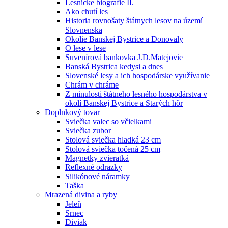
Lesnícke biografie II.
Ako chutí les
Historia rovnošaty štátnych lesov na území
Slovnenska
Okolie Banskej Bystrice a Donovaly
O lese v lese
Suvenírová bankovka J.D.Matejovie
Banská Bystrica kedysi a dnes
Slovenské lesy a ich hospodárske využívanie
Chrám v chráme
Z minulosti štátneho lesného hospodárstva v
okolí Banskej Bystrice a Starých hôr
Doplnkový tovar
Sviečka valec so včielkami
Sviečka zubor
Stolová sviečka hladká 23 cm
Stolová sviečka točená 25 cm
Magnetky zvieratká
Reflexné odrazky
Silikónové náramky
Taška
Mrazená divina a ryby
Jeleň
Srnec
Diviak