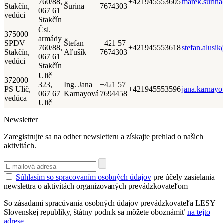
760/88,
+421945553605
marek.surina
Stakčín,
Šurina
7674303
067 61
vedúci
Stakčín
Čsl.
375000
armády
SPDV
Štefan
+421 57
760/88,
+421945553618
stefan.alusi
Stakčín,
Aľušík
7674303
067 61
vedúci
Stakčín
Ulič
372000
323,
Ing. Jana
+421 57
PS Ulič,
+421945553596
jana.karnay
067 67
Karnayová
7694458
vedúca
Ulič
Newsletter
Zaregistrujte sa na odber newsletteru a získajte prehlad o našich
aktivitách.
Súhlasím so spracovaním osobných údajov
pre účely zasielania
newslettra o aktivitách organizovaných prevádzkovateľom
So zásadami spracúvania osobných údajov prevádzkovateľa LESY
Slovenskej republiky, štátny podnik sa môžete oboznámiť
na tejto
adrese.