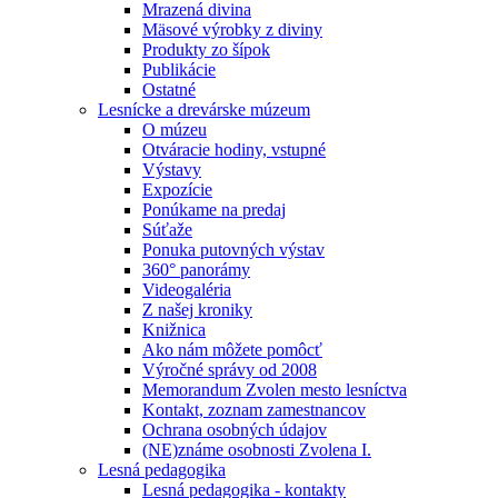
Mrazená divina
Mäsové výrobky z diviny
Produkty zo šípok
Publikácie
Ostatné
Lesnícke a drevárske múzeum
O múzeu
Otváracie hodiny, vstupné
Výstavy
Expozície
Ponúkame na predaj
Súťaže
Ponuka putovných výstav
360° panorámy
Videogaléria
Z našej kroniky
Knižnica
Ako nám môžete pomôcť
Výročné správy od 2008
Memorandum Zvolen mesto lesníctva
Kontakt, zoznam zamestnancov
Ochrana osobných údajov
(NE)známe osobnosti Zvolena I.
Lesná pedagogika
Lesná pedagogika - kontakty