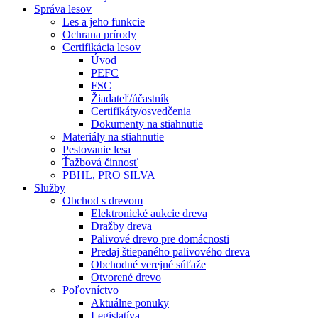
Správa lesov
Les a jeho funkcie
Ochrana prírody
Certifikácia lesov
Úvod
PEFC
FSC
Žiadateľ/účastník
Certifikáty/osvedčenia
Dokumenty na stiahnutie
Materiály na stiahnutie
Pestovanie lesa
Ťažbová činnosť
PBHL, PRO SILVA
Služby
Obchod s drevom
Elektronické aukcie dreva
Dražby dreva
Palivové drevo pre domácnosti
Predaj štiepaného palivového dreva
Obchodné verejné súťaže
Otvorené drevo
Poľovníctvo
Aktuálne ponuky
Legislatíva