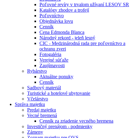
Poľovné revíry v trvalom užívaní LESOV SR
Katalógy zhodov a trofejí
Poľovníctvo
Objednávka lovu
Cenník
Cena Edmonda Blanca
Národný rekord - jeleň lesný
CIC - Medzinárodná rada pre poľovníctvo a
ochranu zveri
Fotogaléria
Verejné súťaže
Zaujímavosti
Rybárstvo
Aktuálne ponuky
Cenník
Sadbový materiál
Turistické a hotelové ubytovanie
Včelárstvo
Správa majetku
Predaj majetku
Vecné bremená
Cenník za zriadenie vecného bremena
Investičný prenájom - podmienky
Zámeny
Zoznam majetku pre OVS