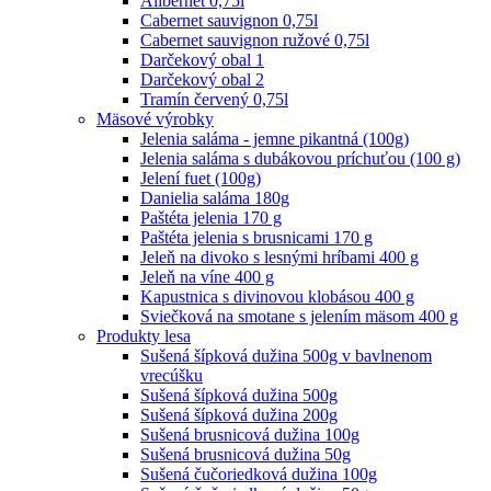
Alibernet 0,75l
Cabernet sauvignon 0,75l
Cabernet sauvignon ružové 0,75l
Darčekový obal 1
Darčekový obal 2
Tramín červený 0,75l
Mäsové výrobky
Jelenia saláma - jemne pikantná (100g)
Jelenia saláma s dubákovou príchuťou (100 g)
Jelení fuet (100g)
Danielia saláma 180g
Paštéta jelenia 170 g
Paštéta jelenia s brusnicami 170 g
Jeleň na divoko s lesnými hríbami 400 g
Jeleň na víne 400 g
Kapustnica s divinovou klobásou 400 g
Sviečková na smotane s jelením mäsom 400 g
Produkty lesa
Sušená šípková dužina 500g v bavlnenom
vrecúšku
Sušená šípková dužina 500g
Sušená šípková dužina 200g
Sušená brusnicová dužina 100g
Sušená brusnicová dužina 50g
Sušená čučoriedková dužina 100g