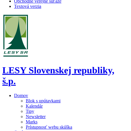
Obchodné verejné súťaže
Textová verzia
LESY Slovenskej republiky,
š.p.
Domov
Blok s upútavkami
Kalendár
Tipy
Newsletter
Marks
Prístupnosť webu skúška