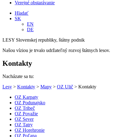
Verejné obstarávanie
Hladať
SK
EN
DE
LESY Slovenskej republiky, štátny podnik
Našou víziou je trvalo udržateľný rozvoj štátnych lesov.
Kontakty
Nacházate sa tu:
Lesy
>
Kontakty
>
Mapy
>
OZ Ulič
> Kontakty
OZ Karpaty
OZ Podunajsko
OZ Tribeč
OZ Považie
OZ Sever
OZ Tatry
OZ Horehronie
OZ Poľana