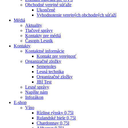
Obchodné verejné súťaže
Ukončené
Vyhodnotenie verejných obchodných súťaží
Médiá
Aktuality
Tlačové správy
Kontakty pre médiá
Časopis Lesník
Kontakty
Kontaktné informácie
Kontakt pre verejnosť
Organizačné zložky
Semenoles
Lesná technika
Organizačné zložky
JBI Test
Lesné správy
Napíšte nám
Infozákon
E-shop
Víno
Rízling rýnsky 0,75l
Rulandské biele 0,75l
Chardonnay 0,75l