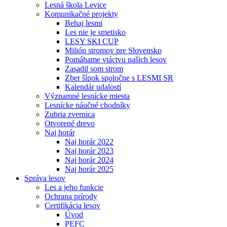
Lesná škola Levice
Komunikačné projekty
Behaj lesmi
Les nie je smetisko
LESY SKI CUP
Milión stromov pre Slovensko
Pomáhame vtáctvu našich lesov
Zasadil som strom
Zber šípok spoločne s LESMI SR
Kalendár udalostí
Významné lesnícke miesta
Lesnícke náučné chodníky
Zubria zvernica
Otvorené drevo
Naj horár
Naj horár 2022
Naj horár 2023
Naj horár 2024
Naj horár 2025
Správa lesov
Les a jeho funkcie
Ochrana prírody
Certifikácia lesov
Úvod
PEFC