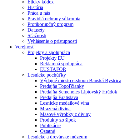
Etický kódex
História
Práca u nás
Pravidlá ochrany súkromia
Protikorupčný program
Datasety
Sťažnosti
Vyhlásenie o prístupnosti
Verejnosť
Projekty a spolupráca
Projekty EU
Reklamná spolupráca
EUSTAFOR
Lesnícke pochúťky
Výdajné miesto e-shopu Banská Bystrica
Predajňa Topoľčianky
Predajňa Semenoles Liptovský Hrádok
Predajňa Bratislava
Lesnícke medailové vína
Mrazená divina
Mäsové výrobky z diviny
Produkty zo šípok
Publikácie
Ostatné
Lesnícke a drevárske múzeum