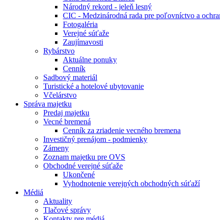
Národný rekord - jeleň lesný
CIC - Medzinárodná rada pre poľovníctvo a ochra
Fotogaléria
Verejné súťaže
Zaujímavosti
Rybárstvo
Aktuálne ponuky
Cenník
Sadbový materiál
Turistické a hotelové ubytovanie
Včelárstvo
Správa majetku
Predaj majetku
Vecné bremená
Cenník za zriadenie vecného bremena
Investičný prenájom - podmienky
Zámeny
Zoznam majetku pre OVS
Obchodné verejné súťaže
Ukončené
Vyhodnotenie verejných obchodných súťaží
Médiá
Aktuality
Tlačové správy
Kontakty pre médiá