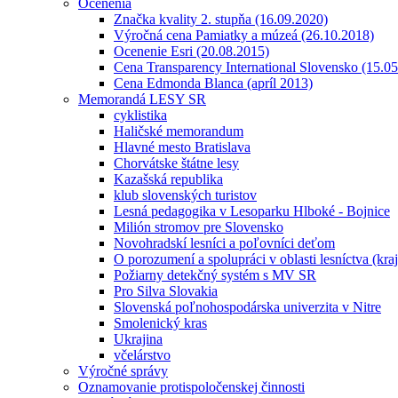
Ocenenia
Značka kvality 2. stupňa (16.09.2020)
Výročná cena Pamiatky a múzeá (26.10.2018)
Ocenenie Esri (20.08.2015)
Cena Transparency International Slovensko (15.0
Cena Edmonda Blanca (apríl 2013)
Memorandá LESY SR
cyklistika
Haličské memorandum
Hlavné mesto Bratislava
Chorvátske štátne lesy
Kazašská republika
klub slovenských turistov
Lesná pedagogika v Lesoparku Hlboké - Bojnice
Milión stromov pre Slovensko
Novohradskí lesníci a poľovníci deťom
O porozumení a spolupráci v oblasti lesníctva (kra
Požiarny detekčný systém s MV SR
Pro Silva Slovakia
Slovenská poľnohospodárska univerzita v Nitre
Smolenický kras
Ukrajina
včelárstvo
Výročné správy
Oznamovanie protispoločenskej činnosti