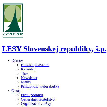
LESY Slovenskej republiky, š.p.
Domov
Blok s upútavkami
Kalendár
Tipy
Newsletter
Marks
Prístupnosť webu skúška
O nás
Profil podniku
Generálne riaditeľstvo
Organizačné zložky