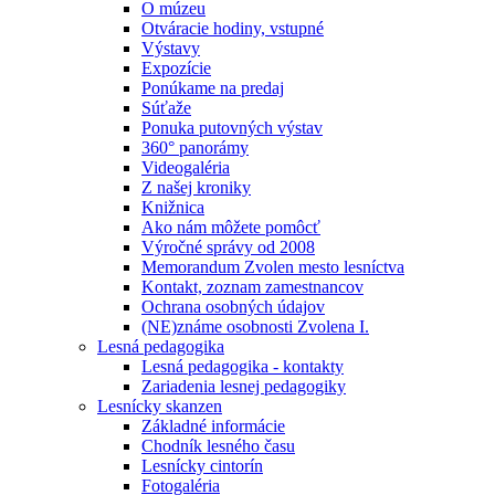
O múzeu
Otváracie hodiny, vstupné
Výstavy
Expozície
Ponúkame na predaj
Súťaže
Ponuka putovných výstav
360° panorámy
Videogaléria
Z našej kroniky
Knižnica
Ako nám môžete pomôcť
Výročné správy od 2008
Memorandum Zvolen mesto lesníctva
Kontakt, zoznam zamestnancov
Ochrana osobných údajov
(NE)známe osobnosti Zvolena I.
Lesná pedagogika
Lesná pedagogika - kontakty
Zariadenia lesnej pedagogiky
Lesnícky skanzen
Základné informácie
Chodník lesného času
Lesnícky cintorín
Fotogaléria