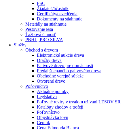
FSC
Žiadateľ/účastník
Certifikáty/osvedčenia
Dokumenty na stiahnutie
Materiály na stiahnutie
Pestovanie lesa
Ťažbová činnosť
PBHL, PRO SILVA
Služby
Obchod s drevom
Elektronické aukcie dreva
Dražby dreva
Palivové drevo pre domácnosti
Predaj štiepaného palivového dreva
Obchodné verejné súťaže
Otvorené drevo
Poľovníctvo
Aktuálne ponuky
Legislatíva
Poľovné revíry v trvalom užívaní LESOV SR
Katalógy zhodov a trofejí
Poľovníctvo
Objednávka lovu
Cenník
Cena Edmonda Blanca