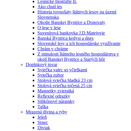
Lesnícke biografie II.
Ako chutí les
Historia rovnošaty štátnych lesov na území
Slovnenska
Okolie Banskej Bystrice a Donovaly
O lese v lese
Suvenírová bankovka J.D.Matejovie
Banská Bystrica kedysi a dnes
Slovenské lesy a ich hospodárske využívanie
Chrám v chráme
Z minulosti štátneho lesného hospodárstva v
okolí Banskej Bystrice a Starých hôr
Doplnkový tovar
Sviečka valec so včielkami
Sviečka zubor
Stolová sviečka hladká 23 cm
Stolová sviečka točená 25 cm
Magnetky zvieratká
Reflexné odrazky
Silikónové náramky
Taška
Mrazená divina a ryby
Jeleň
Srnec
Diviak