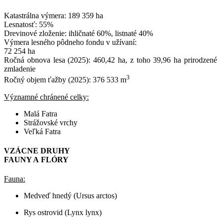
Katastrálna výmera: 189 359 ha
Lesnatosť: 55%
Drevinové zloženie: ihličnaté 60%, listnaté 40%
Výmera lesného pôdneho fondu v užívaní:
72 254 ha
Ročná obnova lesa (2025): 460,42 ha, z toho 39,96 ha prirodzené
zmladenie
3
Ročný objem ťažby (2025): 376 533 m
Významné chránené celky:
Malá Fatra
Strážovské vrchy
Veľká Fatra
VZÁCNE DRUHY
FAUNY A FLÓRY
Fauna:
Medveď hnedý (Ursus arctos)
Rys ostrovid (Lynx lynx)