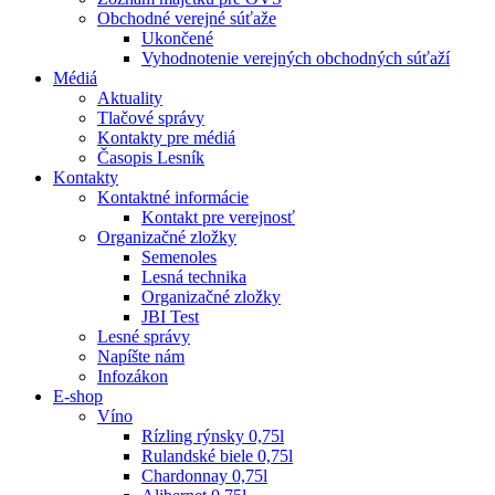
Obchodné verejné súťaže
Ukončené
Vyhodnotenie verejných obchodných súťaží
Médiá
Aktuality
Tlačové správy
Kontakty pre médiá
Časopis Lesník
Kontakty
Kontaktné informácie
Kontakt pre verejnosť
Organizačné zložky
Semenoles
Lesná technika
Organizačné zložky
JBI Test
Lesné správy
Napíšte nám
Infozákon
E-shop
Víno
Rízling rýnsky 0,75l
Rulandské biele 0,75l
Chardonnay 0,75l