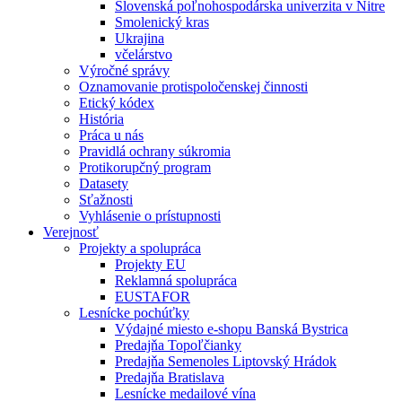
Slovenská poľnohospodárska univerzita v Nitre
Smolenický kras
Ukrajina
včelárstvo
Výročné správy
Oznamovanie protispoločenskej činnosti
Etický kódex
História
Práca u nás
Pravidlá ochrany súkromia
Protikorupčný program
Datasety
Sťažnosti
Vyhlásenie o prístupnosti
Verejnosť
Projekty a spolupráca
Projekty EU
Reklamná spolupráca
EUSTAFOR
Lesnícke pochúťky
Výdajné miesto e-shopu Banská Bystrica
Predajňa Topoľčianky
Predajňa Semenoles Liptovský Hrádok
Predajňa Bratislava
Lesnícke medailové vína