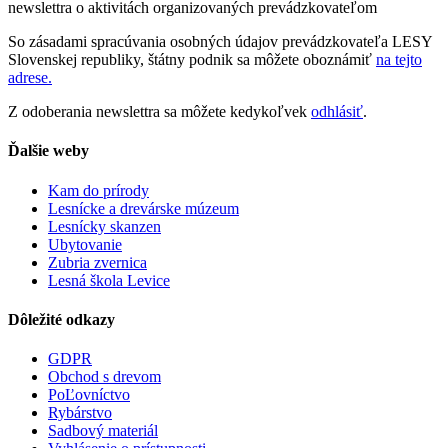
newslettra o aktivitách organizovaných prevádzkovateľom
So zásadami spracúvania osobných údajov prevádzkovateľa LESY
Slovenskej republiky, štátny podnik sa môžete oboznámiť
na tejto
adrese.
Z odoberania newslettra sa môžete kedykoľvek
odhlásiť
.
Ďalšie weby
Kam do prírody
Lesnícke a drevárske múzeum
Lesnícky skanzen
Ubytovanie
Zubria zvernica
Lesná škola Levice
Dôležité odkazy
GDPR
Obchod s drevom
PoĽovníctvo
Rybárstvo
Sadbový materiál