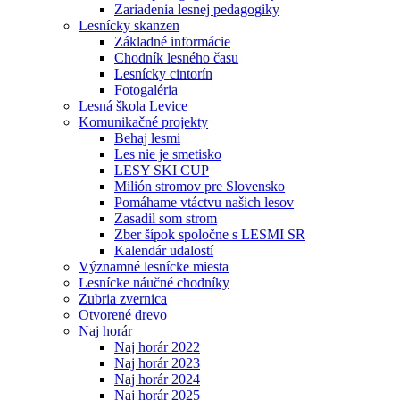
Zariadenia lesnej pedagogiky
Lesnícky skanzen
Základné informácie
Chodník lesného času
Lesnícky cintorín
Fotogaléria
Lesná škola Levice
Komunikačné projekty
Behaj lesmi
Les nie je smetisko
LESY SKI CUP
Milión stromov pre Slovensko
Pomáhame vtáctvu našich lesov
Zasadil som strom
Zber šípok spoločne s LESMI SR
Kalendár udalostí
Významné lesnícke miesta
Lesnícke náučné chodníky
Zubria zvernica
Otvorené drevo
Naj horár
Naj horár 2022
Naj horár 2023
Naj horár 2024
Naj horár 2025