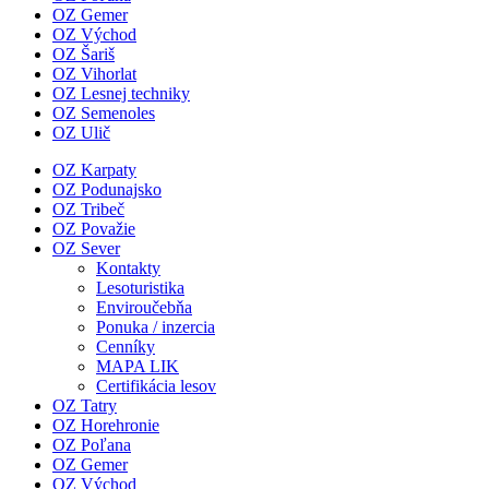
OZ Gemer
OZ Východ
OZ Šariš
OZ Vihorlat
OZ Lesnej techniky
OZ Semenoles
OZ Ulič
OZ Karpaty
OZ Podunajsko
OZ Tribeč
OZ Považie
OZ Sever
Kontakty
Lesoturistika
Enviroučebňa
Ponuka / inzercia
Cenníky
MAPA LIK
Certifikácia lesov
OZ Tatry
OZ Horehronie
OZ Poľana
OZ Gemer
OZ Východ