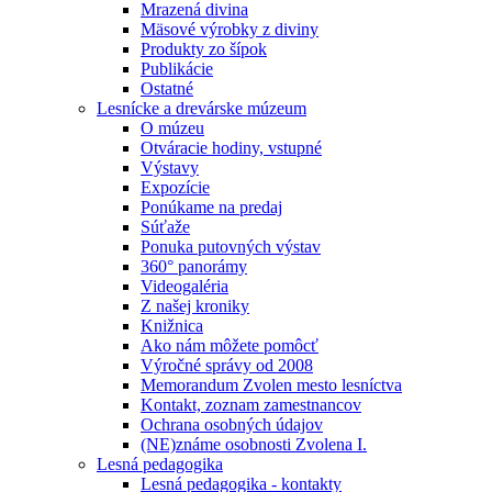
Mrazená divina
Mäsové výrobky z diviny
Produkty zo šípok
Publikácie
Ostatné
Lesnícke a drevárske múzeum
O múzeu
Otváracie hodiny, vstupné
Výstavy
Expozície
Ponúkame na predaj
Súťaže
Ponuka putovných výstav
360° panorámy
Videogaléria
Z našej kroniky
Knižnica
Ako nám môžete pomôcť
Výročné správy od 2008
Memorandum Zvolen mesto lesníctva
Kontakt, zoznam zamestnancov
Ochrana osobných údajov
(NE)známe osobnosti Zvolena I.
Lesná pedagogika
Lesná pedagogika - kontakty