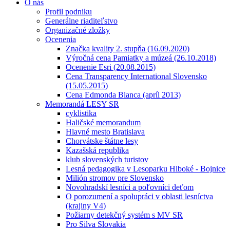
O nás
Profil podniku
Generálne riaditeľstvo
Organizačné zložky
Ocenenia
Značka kvality 2. stupňa (16.09.2020)
Výročná cena Pamiatky a múzeá (26.10.2018)
Ocenenie Esri (20.08.2015)
Cena Transparency International Slovensko
(15.05.2015)
Cena Edmonda Blanca (apríl 2013)
Memorandá LESY SR
cyklistika
Haličské memorandum
Hlavné mesto Bratislava
Chorvátske štátne lesy
Kazašská republika
klub slovenských turistov
Lesná pedagogika v Lesoparku Hlboké - Bojnice
Milión stromov pre Slovensko
Novohradskí lesníci a poľovníci deťom
O porozumení a spolupráci v oblasti lesníctva
(krajiny V4)
Požiarny detekčný systém s MV SR
Pro Silva Slovakia