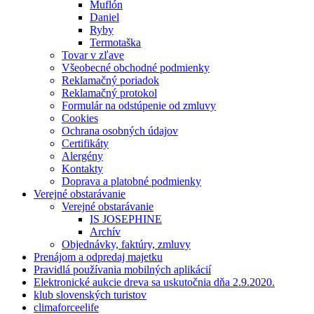
Muflón
Daniel
Ryby
Termotaška
Tovar v zľave
Všeobecné obchodné podmienky
Reklamačný poriadok
Reklamačný protokol
Formulár na odstúpenie od zmluvy
Cookies
Ochrana osobných údajov
Certifikáty
Alergény
Kontakty
Doprava a platobné podmienky
Verejné obstarávanie
Verejné obstarávanie
IS JOSEPHINE
Archív
Objednávky, faktúry, zmluvy
Prenájom a odpredaj majetku
Pravidlá používania mobilných aplikácií
Elektronické aukcie dreva sa uskutočnia dňa 2.9.2020.
klub slovenských turistov
climaforceelife