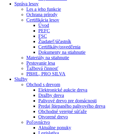
Správa lesov
Les a jeho funkcie
Ochrana prírody
Certifikácia lesov
Úvod
PEFC
FSC
Žiadateľ/účastník
Certifikáty/osvedčenia
Dokumenty na stiahnutie
Materiály na stiahnutie
Pestovanie lesa
Ťažbová činnosť
PBHL, PRO SILVA
Služby
Obchod s drevom
Elektronické aukcie dreva
Dražby dreva
Palivové drevo pre domácnosti
Predaj štiepaného palivového dreva
Obchodné verejné súťaže
Otvorené drevo
Poľovníctvo
Aktuálne ponuky
Legislatíva