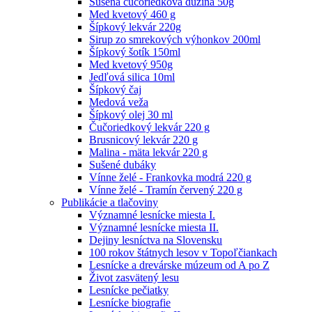
Sušená čučoriedková dužina 50g
Med kvetový 460 g
Šípkový lekvár 220g
Sirup zo smrekových výhonkov 200ml
Šípkový šotík 150ml
Med kvetový 950g
Jedľová silica 10ml
Šípkový čaj
Medová veža
Šípkový olej 30 ml
Čučoriedkový lekvár 220 g
Brusnicový lekvár 220 g
Malina - mäta lekvár 220 g
Sušené dubáky
Vínne želé - Frankovka modrá 220 g
Vínne želé - Tramín červený 220 g
Publikácie a tlačoviny
Významné lesnícke miesta I.
Významné lesnícke miesta II.
Dejiny lesníctva na Slovensku
100 rokov štátnych lesov v Topoľčiankach
Lesnícke a drevárske múzeum od A po Z
Život zasvätený lesu
Lesnícke pečiatky
Lesnícke biografie