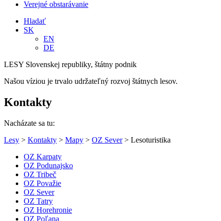
Verejné obstarávanie
Hladať
SK
EN
DE
LESY Slovenskej republiky, štátny podnik
Našou víziou je trvalo udržateľný rozvoj štátnych lesov.
Kontakty
Nacházate sa tu:
Lesy
>
Kontakty
>
Mapy
>
OZ Sever
> Lesoturistika
OZ Karpaty
OZ Podunajsko
OZ Tribeč
OZ Považie
OZ Sever
OZ Tatry
OZ Horehronie
OZ Poľana