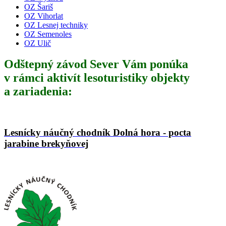
OZ Šariš
OZ Vihorlat
OZ Lesnej techniky
OZ Semenoles
OZ Ulič
Odštepný závod Sever Vám ponúka
v rámci aktivít lesoturistiky objekty
a zariadenia:
Lesnícky náučný chodník Dolná hora - pocta
jarabine brekyňovej