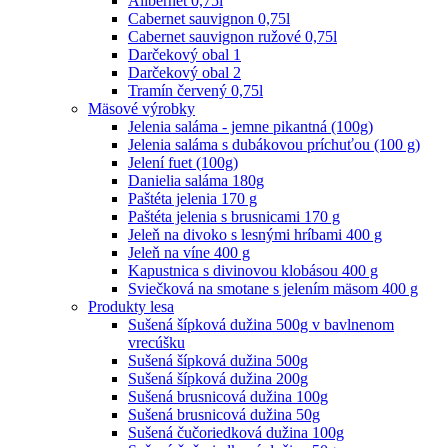
Alibernet 0,75l
Cabernet sauvignon 0,75l
Cabernet sauvignon ružové 0,75l
Darčekový obal 1
Darčekový obal 2
Tramín červený 0,75l
Mäsové výrobky
Jelenia saláma - jemne pikantná (100g)
Jelenia saláma s dubákovou príchuťou (100 g)
Jelení fuet (100g)
Danielia saláma 180g
Paštéta jelenia 170 g
Paštéta jelenia s brusnicami 170 g
Jeleň na divoko s lesnými hríbami 400 g
Jeleň na víne 400 g
Kapustnica s divinovou klobásou 400 g
Sviečková na smotane s jelením mäsom 400 g
Produkty lesa
Sušená šípková dužina 500g v bavlnenom
vrecúšku
Sušená šípková dužina 500g
Sušená šípková dužina 200g
Sušená brusnicová dužina 100g
Sušená brusnicová dužina 50g
Sušená čučoriedková dužina 100g