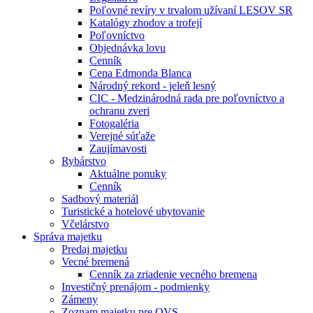
Poľovné revíry v trvalom užívaní LESOV SR
Katalógy zhodov a trofejí
Poľovníctvo
Objednávka lovu
Cenník
Cena Edmonda Blanca
Národný rekord - jeleň lesný
CIC - Medzinárodná rada pre poľovníctvo a
ochranu zveri
Fotogaléria
Verejné súťaže
Zaujímavosti
Rybárstvo
Aktuálne ponuky
Cenník
Sadbový materiál
Turistické a hotelové ubytovanie
Včelárstvo
Správa majetku
Predaj majetku
Vecné bremená
Cenník za zriadenie vecného bremena
Investičný prenájom - podmienky
Zámeny
Zoznam majetku pre OVS