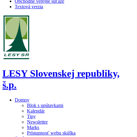
Obchodné verejné súťaže
Textová verzia
LESY Slovenskej republiky,
š.p.
Domov
Blok s upútavkami
Kalendár
Tipy
Newsletter
Marks
Prístupnosť webu skúška