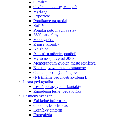
O múzeu
Otváracie hodiny, vstupné
Výstavy
Expozície
Ponúkame na predaj
Súťaže
Ponuka putovných výstav
360° panorámy
Videogaléria
Z našej kroniky
Knižnica
Ako nám môžete pomôcť
Výročné správy od 2008
Memorandum Zvolen mesto lesníctva
Kontakt, zoznam zamestnancov
Ochrana osobných údajov
(NE)známe osobnosti Zvolena I.
Lesná pedagogika
Lesná pedagogika - kontakty
Zariadenia lesnej pedagogiky
Lesnícky skanzen
Základné informácie
Chodník lesného času
Lesnícky cintorín
Fotogaléria