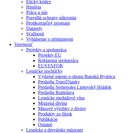
Etický kódex
História
Práca u nás
Pravidlá ochrany súkromia
Protikorupčný program
Datasety
Sťažnosti
Vyhlásenie o prístupnosti
Verejnosť
Projekty a spolupráca
Projekty EU
Reklamná spolupráca
EUSTAFOR
Lesnícke pochúťky
Výdajné miesto e-shopu Banská Bystrica
Predajňa Topoľčianky
Predajňa Semenoles Liptovský Hrádok
Predajňa Bratislava
Lesnícke medailové vína
Mrazená divina
Mäsové výrobky z diviny
Produkty zo šípok
Publikácie
Ostatné
Lesnícke a drevárske múzeum