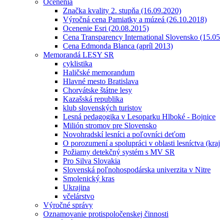
Ocenenia
Značka kvality 2. stupňa (16.09.2020)
Výročná cena Pamiatky a múzeá (26.10.2018)
Ocenenie Esri (20.08.2015)
Cena Transparency International Slovensko (15.0
Cena Edmonda Blanca (apríl 2013)
Memorandá LESY SR
cyklistika
Haličské memorandum
Hlavné mesto Bratislava
Chorvátske štátne lesy
Kazašská republika
klub slovenských turistov
Lesná pedagogika v Lesoparku Hlboké - Bojnice
Milión stromov pre Slovensko
Novohradskí lesníci a poľovníci deťom
O porozumení a spolupráci v oblasti lesníctva (kra
Požiarny detekčný systém s MV SR
Pro Silva Slovakia
Slovenská poľnohospodárska univerzita v Nitre
Smolenický kras
Ukrajina
včelárstvo
Výročné správy
Oznamovanie protispoločenskej činnosti