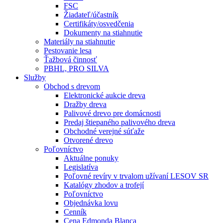
FSC
Žiadateľ/účastník
Certifikáty/osvedčenia
Dokumenty na stiahnutie
Materiály na stiahnutie
Pestovanie lesa
Ťažbová činnosť
PBHL, PRO SILVA
Služby
Obchod s drevom
Elektronické aukcie dreva
Dražby dreva
Palivové drevo pre domácnosti
Predaj štiepaného palivového dreva
Obchodné verejné súťaže
Otvorené drevo
Poľovníctvo
Aktuálne ponuky
Legislatíva
Poľovné revíry v trvalom užívaní LESOV SR
Katalógy zhodov a trofejí
Poľovníctvo
Objednávka lovu
Cenník
Cena Edmonda Blanca