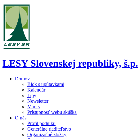
LESY Slovenskej republiky, š.p.
Domov
Blok s upútavkami
Kalendár
Tipy
Newsletter
Marks
Prístupnosť webu skúška
O nás
Profil podniku
Generálne riaditeľstvo
Organizačné zložky