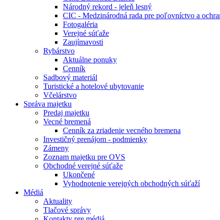
Národný rekord - jeleň lesný
CIC - Medzinárodná rada pre poľovníctvo a ochra
Fotogaléria
Verejné súťaže
Zaujímavosti
Rybárstvo
Aktuálne ponuky
Cenník
Sadbový materiál
Turistické a hotelové ubytovanie
Včelárstvo
Správa majetku
Predaj majetku
Vecné bremená
Cenník za zriadenie vecného bremena
Investičný prenájom - podmienky
Zámeny
Zoznam majetku pre OVS
Obchodné verejné súťaže
Ukončené
Vyhodnotenie verejných obchodných súťaží
Médiá
Aktuality
Tlačové správy
Kontakty pre médiá