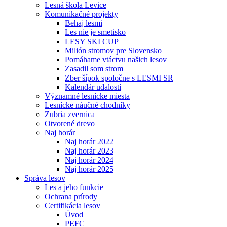
Lesná škola Levice
Komunikačné projekty
Behaj lesmi
Les nie je smetisko
LESY SKI CUP
Milión stromov pre Slovensko
Pomáhame vtáctvu našich lesov
Zasadil som strom
Zber šípok spoločne s LESMI SR
Kalendár udalostí
Významné lesnícke miesta
Lesnícke náučné chodníky
Zubria zvernica
Otvorené drevo
Naj horár
Naj horár 2022
Naj horár 2023
Naj horár 2024
Naj horár 2025
Správa lesov
Les a jeho funkcie
Ochrana prírody
Certifikácia lesov
Úvod
PEFC