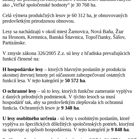
ako „Veľké spoločenské hodnoty“ je 30 768 ha.
Celá výmera produkčných lesov je 60 312 ha, je obnovovaných
predovšetkým prirodzenou obnovou.
Lesy sa nachádzajú v okolí miest Žarnovica, Nová Baňa, Žiar
na Hronom, Kremnica, Banská Štiavnica, Topoľčianky, Šášov,
Partizánske.
V zmysle zákona 326/2005 Z.z. sú lesy z hľadiska prevažujúcich
funkcií členené na:
H hospodárske lesy
– ktorých hlavným poslaním je produkcia
akostnej drevnej hmoty pri súčasnom zabezpečovaní ostatných
funkcií lesa. V tejto kategórií je
50 572 ha
.
O ochranné lesy
– sú to lesy, ktorých funkčne zameranie vyplýva
z daných prírodných podmienok. V týchto lesoch sa musí
hospodáriť tak, aby sa predovšetkým zlepšovala ich ochranná
funkcia. Ochranných lesov je
9 348 ha
.
U lesy osobitného určenia
- sú lesy s osobitným poslaním, ktoré
vyplýva zo špecifických dôležitých spoločenských potrieb, ktorými
sa spravuje aj spôsob hospodárenia. V tejto kategórií je
9 848 ha
.