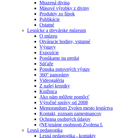
Mrazená divina
Mäsové výrobky z diviny
Produkty zo šípok
Publikácie
Ostatné
Lesnícke a drevárske múzeum
O múzeu
Otváracie hodiny, vstupné
Výstavy
Expozície
Ponúkame na predaj
Súťaže
Ponuka putovných výstav
360° panorámy
Videogaléria
Z našej kroniky
Knižnica
Ako nám môžete pomôcť
Výročné správy od 2008
Memorandum Zvolen mesto lesníctva
Kontakt, zoznam zamestnancov
Ochrana osobných údajov
(NE)známe osobnosti Zvolena I.
Lesná pedagogika
Lesná pedagogika - kontakty