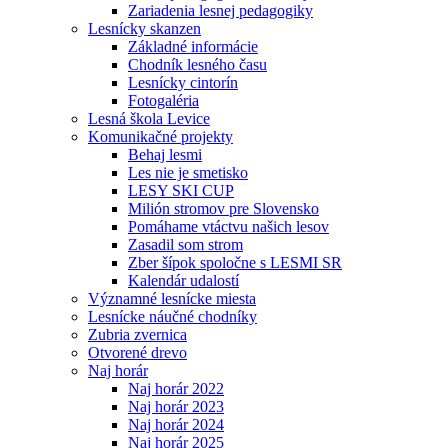
Zariadenia lesnej pedagogiky
Lesnícky skanzen
Základné informácie
Chodník lesného času
Lesnícky cintorín
Fotogaléria
Lesná škola Levice
Komunikačné projekty
Behaj lesmi
Les nie je smetisko
LESY SKI CUP
Milión stromov pre Slovensko
Pomáhame vtáctvu našich lesov
Zasadil som strom
Zber šípok spoločne s LESMI SR
Kalendár udalostí
Významné lesnícke miesta
Lesnícke náučné chodníky
Zubria zvernica
Otvorené drevo
Naj horár
Naj horár 2022
Naj horár 2023
Naj horár 2024
Naj horár 2025