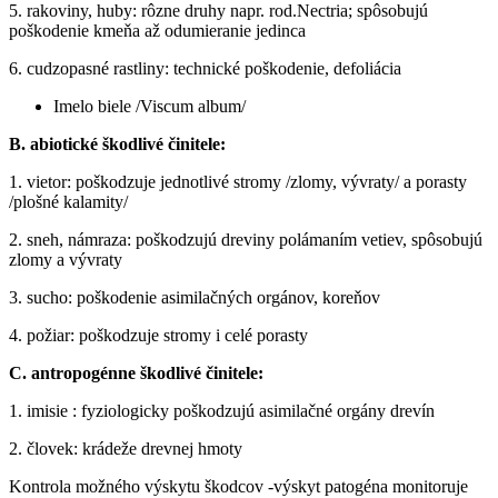
5. rakoviny, huby: rôzne druhy napr. rod.Nectria; spôsobujú
poškodenie kmeňa až odumieranie jedinca
6. cudzopasné rastliny: technické poškodenie, defoliácia
Imelo biele /Viscum album/
B. abiotické škodlivé činitele:
1. vietor: poškodzuje jednotlivé stromy /zlomy, vývraty/ a porasty
/plošné kalamity/
2. sneh, námraza: poškodzujú dreviny polámaním vetiev, spôsobujú
zlomy a vývraty
3. sucho: poškodenie asimilačných orgánov, koreňov
4. požiar: poškodzuje stromy i celé porasty
C. antropogénne škodlivé činitele:
1. imisie : fyziologicky poškodzujú asimilačné orgány drevín
2. človek: krádeže drevnej hmoty
Kontrola možného výskytu škodcov -výskyt patogéna monitoruje