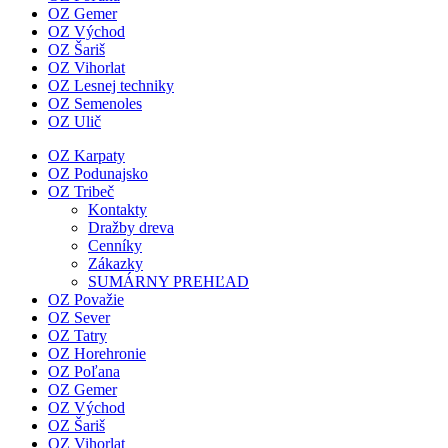
OZ Gemer
OZ Východ
OZ Šariš
OZ Vihorlat
OZ Lesnej techniky
OZ Semenoles
OZ Ulič
OZ Karpaty
OZ Podunajsko
OZ Tribeč
Kontakty
Dražby dreva
Cenníky
Zákazky
SUMÁRNY PREHĽAD
OZ Považie
OZ Sever
OZ Tatry
OZ Horehronie
OZ Poľana
OZ Gemer
OZ Východ
OZ Šariš
OZ Vihorlat