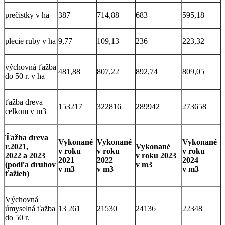
prečistky v ha
387
714,88
683
595,18
plecie ruby v ha
9,77
109,13
236
223,32
výchovná ťažba
481,88
807,22
892,74
809,05
do 50 r. v ha
ťažba dreva
153217
322816
289942
273658
celkom v m3
Ťažba dreva
Vykonané
Vykonané
Vykonané
r.2021,
Vykonané
v roku
v roku
v roku
2022 a 2023
v roku 2023
2021
2022
2024
(podľa druhov
v m3
v m3
v m3
v m3
ťažieb)
Výchovná
úmyselná ťažba
13 261
21530
24136
22348
do 50 r.