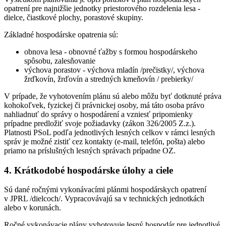
opatrení pre najnižšie jednotky priestorového rozdelenia lesa -
dielce, čiastkové plochy, porastové skupiny.
Základné hospodárske opatrenia sú:
obnova lesa - obnovné ťažby s formou hospodárskeho
spôsobu, zalesňovanie
výchova porastov - výchova mladín /prečistky/, výchova
žrďkovín, žrďovín a stredných kmeňovín / prebierky/
V prípade, že vyhotovením plánu sú alebo môžu byť dotknuté práva
kohokoľvek, fyzickej či právnickej osoby, má táto osoba právo
nahliadnuť do správy o hospodárení a vzniesť pripomienky
prípadne predložiť svoje požiadavky (zákon 326/2005 Z.z.).
Platnosti PSoL podľa jednotlivých lesných celkov v rámci lesných
správ je možné zistiť cez kontakty (e-mail, telefón, pošta) alebo
priamo na príslušných lesných správach prípadne OZ.
4. Krátkodobé hospodárske úlohy a ciele
Sú dané ročnými vykonávacími plánmi hospodárskych opatrení
v JPRL /dielcoch/. Vypracovávajú sa v technických jednotkách
alebo v korunách.
Ročné vykonávacie plány vyhotovuje lesný hospodár pre jednotlivé