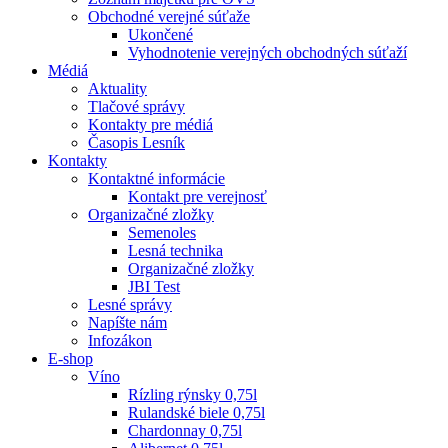
Obchodné verejné súťaže
Ukončené
Vyhodnotenie verejných obchodných súťaží
Médiá
Aktuality
Tlačové správy
Kontakty pre médiá
Časopis Lesník
Kontakty
Kontaktné informácie
Kontakt pre verejnosť
Organizačné zložky
Semenoles
Lesná technika
Organizačné zložky
JBI Test
Lesné správy
Napíšte nám
Infozákon
E-shop
Víno
Rízling rýnsky 0,75l
Rulandské biele 0,75l
Chardonnay 0,75l