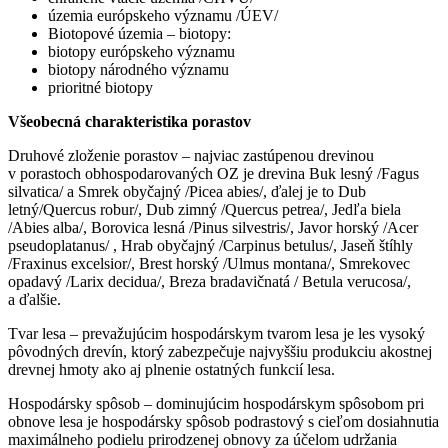
územia európskeho významu /ÚEV/
Biotopové územia – biotopy:
biotopy európskeho významu
biotopy národného významu
prioritné biotopy
Všeobecná charakteristika porastov
Druhové zloženie porastov – najviac zastúpenou drevinou
v porastoch obhospodarovaných OZ je drevina Buk lesný /Fagus
silvatica/ a Smrek obyčajný /Picea abies/, ďalej je to Dub
letný/Quercus robur/, Dub zimný /Quercus petrea/, Jedľa biela
/Abies alba/, Borovica lesná /Pinus silvestris/, Javor horský /Acer
pseudoplatanus/ , Hrab obyčajný /Carpinus betulus/, Jaseň štíhly
/Fraxinus excelsior/, Brest horský /Ulmus montana/, Smrekovec
opadavý /Larix decidua/, Breza bradavičnatá / Betula verucosa/,
a ďalšie.
Tvar lesa – prevažujúcim hospodárskym tvarom lesa je les vysoký
pôvodných drevín, ktorý zabezpečuje najvyššiu produkciu akostnej
drevnej hmoty ako aj plnenie ostatných funkcií lesa.
Hospodársky spôsob – dominujúcim hospodárskym spôsobom pri
obnove lesa je hospodársky spôsob podrastový s cieľom dosiahnutia
maximálneho podielu prirodzenej obnovy za účelom udržania