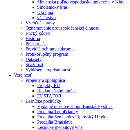
Slovenská poľnohospodárska univerzita v Nitre
Smolenický kras
Ukrajina
včelárstvo
Výročné správy
Oznamovanie protispoločenskej činnosti
Etický kódex
História
Práca u nás
Pravidlá ochrany súkromia
Protikorupčný program
Datasety
Sťažnosti
Vyhlásenie o prístupnosti
Verejnosť
Projekty a spolupráca
Projekty EU
Reklamná spolupráca
EUSTAFOR
Lesnícke pochúťky
Výdajné miesto e-shopu Banská Bystrica
Predajňa Topoľčianky
Predajňa Semenoles Liptovský Hrádok
Predajňa Bratislava
Lesnícke medailové vína