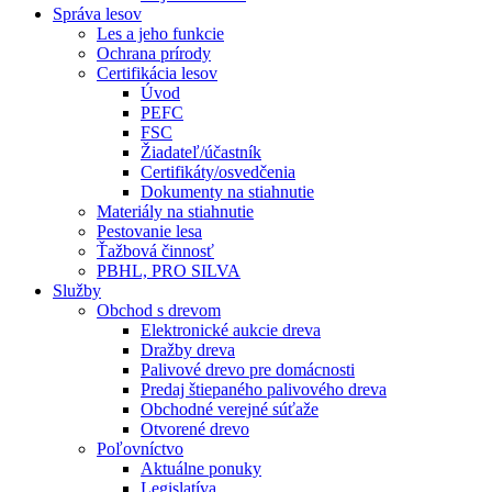
Správa lesov
Les a jeho funkcie
Ochrana prírody
Certifikácia lesov
Úvod
PEFC
FSC
Žiadateľ/účastník
Certifikáty/osvedčenia
Dokumenty na stiahnutie
Materiály na stiahnutie
Pestovanie lesa
Ťažbová činnosť
PBHL, PRO SILVA
Služby
Obchod s drevom
Elektronické aukcie dreva
Dražby dreva
Palivové drevo pre domácnosti
Predaj štiepaného palivového dreva
Obchodné verejné súťaže
Otvorené drevo
Poľovníctvo
Aktuálne ponuky
Legislatíva