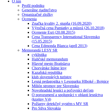
O nás
Profil podniku
Generálne riaditeľstvo
Organizačné zložky
Ocenenia
Značka kvality 2. stupňa (16.09.2020)
Výročná cena Pamiatky a múzeá (26.10.2018)
Ocenenie Esri (20.08.2015)
Cena Transparency International Slovensko
(15.05.2015)
Cena Edmonda Blanca (apríl 2013)
Memorandá LESY SR
cyklistika
Haličské memorandum
Hlavné mesto Bratislava
Chorvátske štátne lesy
Kazašská republika
klub slovenských turistov
Lesná pedagogika v Lesoparku Hlboké - Bojnice
Milión stromov pre Slovensko
Novohradskí lesníci a poľovníci deťom
O porozumení a spolupráci v oblasti lesníctva
(krajiny V4)
Požiarny detekčný systém s MV SR
Pro Silva Slovakia