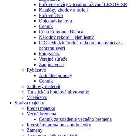
Poľovné revíry v trvalom užívaní LESOV SR
Katalógy zhodov a trofejí
Poľovníctvo
Objednávka lovu
Cenník
Cena Edmonda Blanca
Národný rekord - jeleň lesný
CIC - Medzinárodná rada pre poľovníctvo a
ochranu zveri
Fotogaléria
Verejné súťaže
Zaujímavosti
Rybárstvo
Aktuálne ponuky
Cenník
Sadbový materiál
Turistické a hotelové ubytovanie
Včelárstvo
Správa majetku
Predaj majetku
Vecné bremená
Cenník za zriadenie vecného bremena
Investičný prenájom - podmienky
Zámeny
Zoznam majetku pre OVS