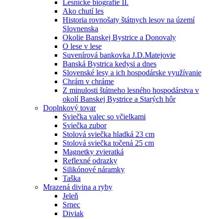
Lesnícke biografie II.
Ako chutí les
Historia rovnošaty štátnych lesov na území
Slovnenska
Okolie Banskej Bystrice a Donovaly
O lese v lese
Suvenírová bankovka J.D.Matejovie
Banská Bystrica kedysi a dnes
Slovenské lesy a ich hospodárske využívanie
Chrám v chráme
Z minulosti štátneho lesného hospodárstva v
okolí Banskej Bystrice a Starých hôr
Doplnkový tovar
Sviečka valec so včielkami
Sviečka zubor
Stolová sviečka hladká 23 cm
Stolová sviečka točená 25 cm
Magnetky zvieratká
Reflexné odrazky
Silikónové náramky
Taška
Mrazená divina a ryby
Jeleň
Srnec
Diviak