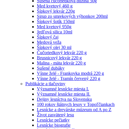
Sušená čučoriedková dužina 50g
Med kvetový 460 g
Šípkový lekvár 220g
Sirup zo smrekových výhonkov 200ml
Šípkový šotík 150ml
Med kvetový 950g
Jedľová silica 10ml
Šípkový čaj
Medová veža
Šípkový olej 30 ml
Čučoriedkový lekvár 220 g
Brusnicový lekvár 220 g
Malina - mäta lekvár 220 g
Sušené dubáky
Vínne želé - Frankovka modrá 220 g
Vínne želé - Tramín červený 220 g
Publikácie a tlačoviny
Významné lesnícke miesta I.
Významné lesnícke miesta II.
Dejiny lesníctva na Slovensku
100 rokov štátnych lesov v Topoľčiankach
Lesnícke a drevárske múzeum od A po Z
Život zasvätený lesu
Lesnícke pečiatky
Lesnícke biografie