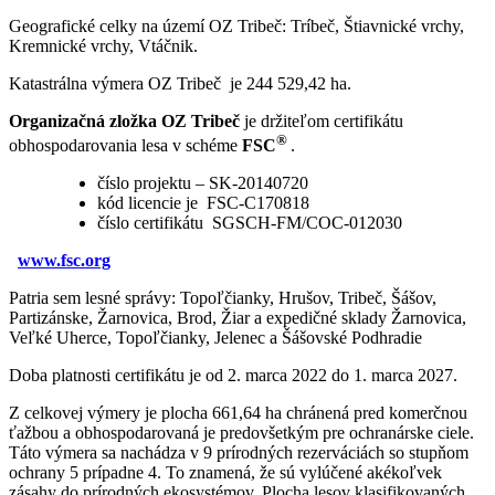
Geografické celky na území OZ Tribeč: Tríbeč, Štiavnické vrchy,
Kremnické vrchy, Vtáčnik.
Katastrálna výmera OZ Tribeč je 244 529,42 ha.
Organizačná zložka OZ Tribeč
je držiteľom certifikátu
®
obhospodarovania lesa v schéme
FSC
.
číslo projektu – SK-20140720
kód licencie je FSC-C170818
číslo certifikátu SGSCH-FM/COC-012030
www.fsc.org
Patria sem lesné správy: Topoľčianky, Hrušov, Tribeč, Šášov,
Partizánske, Žarnovica, Brod, Žiar a expedičné sklady Žarnovica,
Veľké Uherce, Topoľčianky, Jelenec a Šášovské Podhradie
Doba platnosti certifikátu je od 2. marca 2022 do 1. marca 2027.
Z celkovej výmery je plocha 661,64 ha chránená pred komerčnou
ťažbou a obhospodarovaná je predovšetkým pre ochranárske ciele.
Táto výmera sa nachádza v 9 prírodných rezerváciách so stupňom
ochrany 5 prípadne 4. To znamená, že sú vylúčené akékoľvek
zásahy do prírodných ekosystémov. Plocha lesov klasifikovaných