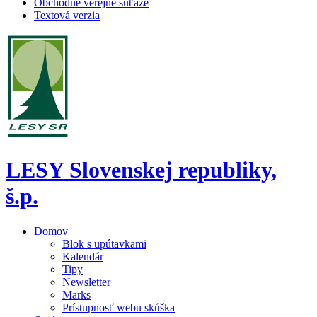
Obchodné verejné súťaže
Textová verzia
LESY Slovenskej republiky,
š.p.
Domov
Blok s upútavkami
Kalendár
Tipy
Newsletter
Marks
Prístupnosť webu skúška