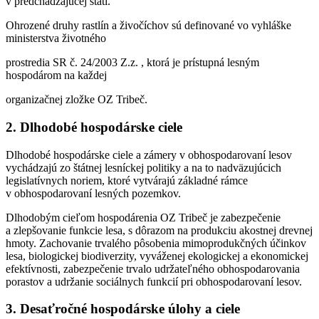
v predchádzajúcej stati.
Ohrozené druhy rastlín a živočíchov sú definované vo vyhláške
ministerstva životného
prostredia SR č. 24/2003 Z.z. , ktorá je prístupná lesným
hospodárom na každej
organizačnej zložke OZ Tribeč.
2. Dlhodobé hospodárske ciele
Dlhodobé hospodárske ciele a zámery v obhospodarovaní lesov
vychádzajú zo štátnej lesníckej politiky a na to nadväzujúcich
legislatívnych noriem, ktoré vytvárajú základné rámce
v obhospodarovaní lesných pozemkov.
Dlhodobým cieľom hospodárenia OZ Tribeč je zabezpečenie
a zlepšovanie funkcie lesa, s dôrazom na produkciu akostnej drevnej
hmoty. Zachovanie trvalého pôsobenia mimoprodukčných účinkov
lesa, biologickej biodiverzity, vyváženej ekologickej a ekonomickej
efektívnosti, zabezpečenie trvalo udržateľného obhospodarovania
porastov a udržanie sociálnych funkcií pri obhospodarovaní lesov.
3. Desaťročné hospodárske úlohy a ciele