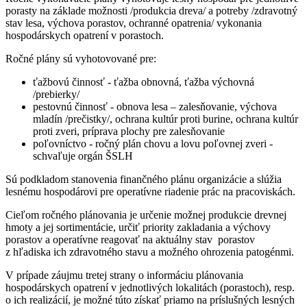
porasty na základe možnosti /produkcia dreva/ a potreby /zdravotný
stav lesa, výchova porastov, ochranné opatrenia/ vykonania
hospodárskych opatrení v porastoch.
Ročné plány sú vyhotovované pre:
ťažbovú činnosť - ťažba obnovná, ťažba výchovná
/prebierky/
pestovnú činnosť - obnova lesa – zalesňovanie, výchova
mladín /prečistky/, ochrana kultúr proti burine, ochrana kultúr
proti zveri, príprava plochy pre zalesňovanie
poľovníctvo - ročný plán chovu a lovu poľovnej zveri -
schvaľuje orgán ŠSLH
Sú podkladom stanovenia finančného plánu organizácie a slúžia
lesnému hospodárovi pre operatívne riadenie prác na pracoviskách.
Cieľom ročného plánovania je určenie možnej produkcie drevnej
hmoty a jej sortimentácie, určiť priority zakladania a výchovy
porastov a operatívne reagovať na aktuálny stav porastov
z hľadiska ich zdravotného stavu a možného ohrozenia patogénmi.
V prípade záujmu tretej strany o informáciu plánovania
hospodárskych opatrení v jednotlivých lokalitách (porastoch), resp.
o ich realizácií, je možné túto získať priamo na príslušných lesných