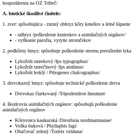
hospodárenia na OZ Tribeč:
A. biotické škodlivé činitele:
1. zver: spôsobujúca - zimný obhryz kôry kmeňov a letné lúpanie
- odhryz /poškodenie kmienkov a asimilačných orgánov/
- vytĺkanie parožia, vyrytie stromčekov
2. podkôrny hmyz: spôsobuje poškodenie stromu prerušením lyka
Lykožrút smrekový /Ips typographus/
Lykožrút smrečinový /Ips amitinus/
Lykožrút lesklý / Pitiogenes chalcographus/
3. drevokazný hmyz: spôsobuje technické poškodenie dreva
Drevokaz čiarkovaný /Tripodendron lineatum/
4. škodcovia asimilačných orgánov: spôsobujú poškodenie
asimilačných orgánov
Kôrovnica kaukazská /Dreufusia nordmannianae/
Voška buková / Phyllaphis fagi/
Obaľovač zelený /Tortrix viridana/