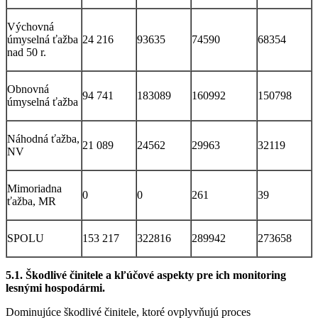
Výchovná
úmyselná ťažba
24 216
93635
74590
68354
nad 50 r.
Obnovná
94 741
183089
160992
150798
úmyselná ťažba
Náhodná ťažba,
21 089
24562
29963
32119
NV
Mimoriadna
0
0
261
39
ťažba, MR
SPOLU
153 217
322816
289942
273658
5.1. Škodlivé činitele a kľúčové aspekty pre ich monitoring
lesnými hospodármi.
Dominujúce škodlivé činitele, ktoré ovplyvňujú proces