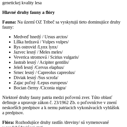
genetickej kvality lesa
Hlavné druhy fauny a flóry
Fauna:
Na území OZ Tribeč sa vyskytujú tieto dominujúce druhy
fauny:
Medveď hnedý / Ursus arctos/
Líška hrdzavá / Vulpes vulpes/
Rys ostrovid /Lynx lynx/
Jazvec lesný / Meles meles/
Veverica stromová / Scirius vulgaris/
Jastrab lesný / Acipiter gentilis/
Jeleň lesný /Cervus elaphus/
Srnec lesný / Capreolus capreolus/
Diviak lesný /Sus scrofa/
Zajac poľný /Lepus europeus/
Bocian čierny /Ciconia nigra/
Niektoré druhy fauny patria medzi poľovnú zver. Túto oblasť
definuje a upravuje zákon č. 23/1962 Zb. o poľovníctve v znení
neskorších predpisov a k nemu patriacich vykonávacích vyhlášok
a predpisov.
Flóra:
Rozhodujúce druhy rastlín /dreviny/ sú vymenované