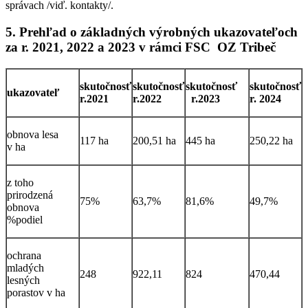
správach /viď. kontakty/.
5. Prehľad o základných výrobných ukazovateľoch
za r. 2021, 2022 a 2023 v rámci FSC OZ Tribeč
skutočnosť
skutočnosť
skutočnosť
skutočnosť
ukazovateľ
r.2021
r.2022
r.2023
r. 2024
obnova lesa
117 ha
200,51 ha
445 ha
250,22 ha
v ha
z toho
prirodzená
75%
63,7%
81,6%
49,7­%
obnova
%podiel
ochrana
mladých
248
922,11
824
470,44
lesných
porastov v ha