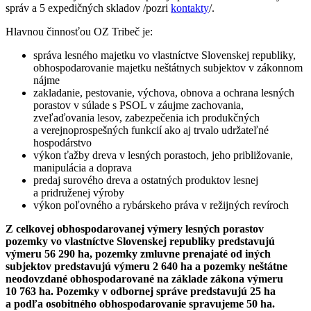
správ a 5 expedičných skladov /pozri
kontakty
/.
Hlavnou činnosťou OZ Tribeč je:
správa lesného majetku vo vlastníctve Slovenskej republiky,
obhospodarovanie majetku neštátnych subjektov v zákonnom
nájme
zakladanie, pestovanie, výchova, obnova a ochrana lesných
porastov v súlade s PSOL v záujme zachovania,
zveľaďovania lesov, zabezpečenia ich produkčných
a verejnoprospešných funkcií ako aj trvalo udržateľné
hospodárstvo
výkon ťažby dreva v lesných porastoch, jeho približovanie,
manipulácia a doprava
predaj surového dreva a ostatných produktov lesnej
a pridruženej výroby
výkon poľovného a rybárskeho práva v režijných revíroch
Z celkovej obhospodarovanej výmery lesných porastov
pozemky vo vlastníctve Slovenskej republiky predstavujú
výmeru 56 290 ha, pozemky zmluvne prenajaté od iných
subjektov predstavujú výmeru 2 640 ha a pozemky neštátne
neodovzdané obhospodarované na základe zákona výmeru
10 763 ha. Pozemky v odbornej správe predstavujú 25 ha
a podľa osobitného obhospodarovanie spravujeme 50 ha.