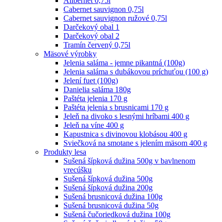
Alibernet 0,75l
Cabernet sauvignon 0,75l
Cabernet sauvignon ružové 0,75l
Darčekový obal 1
Darčekový obal 2
Tramín červený 0,75l
Mäsové výrobky
Jelenia saláma - jemne pikantná (100g)
Jelenia saláma s dubákovou príchuťou (100 g)
Jelení fuet (100g)
Danielia saláma 180g
Paštéta jelenia 170 g
Paštéta jelenia s brusnicami 170 g
Jeleň na divoko s lesnými hríbami 400 g
Jeleň na víne 400 g
Kapustnica s divinovou klobásou 400 g
Sviečková na smotane s jelením mäsom 400 g
Produkty lesa
Sušená šípková dužina 500g v bavlnenom
vrecúšku
Sušená šípková dužina 500g
Sušená šípková dužina 200g
Sušená brusnicová dužina 100g
Sušená brusnicová dužina 50g
Sušená čučoriedková dužina 100g