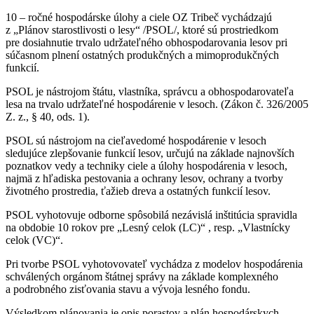
10 – ročné hospodárske úlohy a ciele OZ Tribeč vychádzajú
z „Plánov starostlivosti o lesy“ /PSOL/, ktoré sú prostriedkom
pre dosiahnutie trvalo udržateľného obhospodarovania lesov pri
súčasnom plnení ostatných produkčných a mimoprodukčných
funkcií.
PSOL je nástrojom štátu, vlastníka, správcu a obhospodarovateľa
lesa na trvalo udržateľné hospodárenie v lesoch. (Zákon č. 326/2005
Z. z., § 40, ods. 1).
PSOL sú nástrojom na cieľavedomé hospodárenie v lesoch
sledujúce zlepšovanie funkcií lesov, určujú na základe najnovších
poznatkov vedy a techniky ciele a úlohy hospodárenia v lesoch,
najmä z hľadiska pestovania a ochrany lesov, ochrany a tvorby
životného prostredia, ťažieb dreva a ostatných funkcií lesov.
PSOL vyhotovuje odborne spôsobilá nezávislá inštitúcia spravidla
na obdobie 10 rokov pre „Lesný celok (LC)“ , resp. „Vlastnícky
celok (VC)“.
Pri tvorbe PSOL vyhotovovateľ vychádza z modelov hospodárenia
schválených orgánom štátnej správy na základe komplexného
a podrobného zisťovania stavu a vývoja lesného fondu.
Výsledkom plánovania je opis porastov a plán hospodárskych