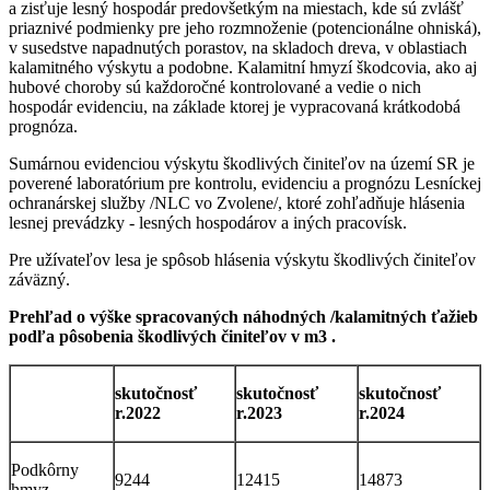
a zisťuje lesný hospodár predovšetkým na miestach, kde sú zvlášť
priaznivé podmienky pre jeho rozmnoženie (potencionálne ohniská),
v susedstve napadnutých porastov, na skladoch dreva, v oblastiach
kalamitného výskytu a podobne. Kalamitní hmyzí škodcovia, ako aj
hubové choroby sú každoročné kontrolované a vedie o nich
hospodár evidenciu, na základe ktorej je vypracovaná krátkodobá
prognóza.
Sumárnou evidenciou výskytu škodlivých činiteľov na území SR je
poverené laboratórium pre kontrolu, evidenciu a prognózu Lesníckej
ochranárskej služby /NLC vo Zvolene/, ktoré zohľadňuje hlásenia
lesnej prevádzky - lesných hospodárov a iných pracovísk.
Pre užívateľov lesa je spôsob hlásenia výskytu škodlivých činiteľov
záväzný.
Prehľad o výške spracovaných náhodných /kalamitných ťažieb
podľa pôsobenia škodlivých činiteľov v m3 .
skutočnosť
skutočnosť
skutočnosť
r.2022
r.2023
r.2024
Podkôrny
9244
12415
14873
hmyz