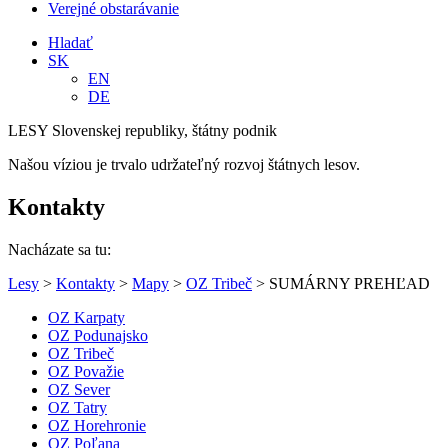
Verejné obstarávanie
Hladať
SK
EN
DE
LESY Slovenskej republiky, štátny podnik
Našou víziou je trvalo udržateľný rozvoj štátnych lesov.
Kontakty
Nacházate sa tu:
Lesy
>
Kontakty
>
Mapy
>
OZ Tribeč
> SUMÁRNY PREHĽAD
OZ Karpaty
OZ Podunajsko
OZ Tribeč
OZ Považie
OZ Sever
OZ Tatry
OZ Horehronie
OZ Poľana