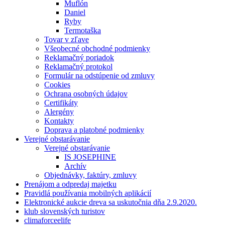
Muflón
Daniel
Ryby
Termotaška
Tovar v zľave
Všeobecné obchodné podmienky
Reklamačný poriadok
Reklamačný protokol
Formulár na odstúpenie od zmluvy
Cookies
Ochrana osobných údajov
Certifikáty
Alergény
Kontakty
Doprava a platobné podmienky
Verejné obstarávanie
Verejné obstarávanie
IS JOSEPHINE
Archív
Objednávky, faktúry, zmluvy
Prenájom a odpredaj majetku
Pravidlá používania mobilných aplikácií
Elektronické aukcie dreva sa uskutočnia dňa 2.9.2020.
klub slovenských turistov
climaforceelife