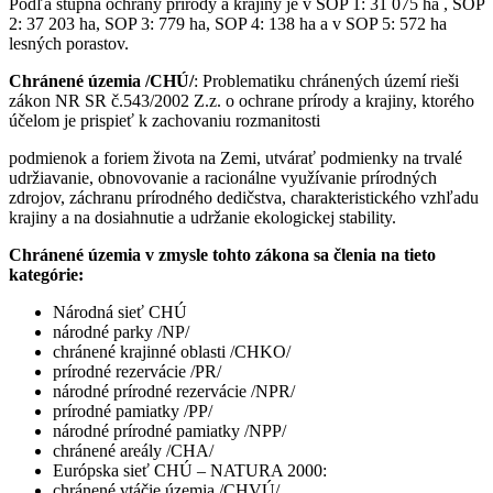
Podľa stupňa ochrany prírody a krajiny je v SOP 1: 31 075 ha , SOP
2: 37 203 ha, SOP 3: 779 ha, SOP 4: 138 ha a v SOP 5: 572 ha
lesných porastov.
Chránené územia /CHÚ/
: Problematiku chránených území rieši
zákon NR SR č.543/2002 Z.z. o ochrane prírody a krajiny, ktorého
účelom je prispieť k zachovaniu rozmanitosti
podmienok a foriem života na Zemi, utvárať podmienky na trvalé
udržiavanie, obnovovanie a racionálne využívanie prírodných
zdrojov, záchranu prírodného dedičstva, charakteristického vzhľadu
krajiny a na dosiahnutie a udržanie ekologickej stability.
Chránené územia v zmysle tohto zákona sa členia na tieto
kategórie:
Národná sieť CHÚ
národné parky /NP/
chránené krajinné oblasti /CHKO/
prírodné rezervácie /PR/
národné prírodné rezervácie /NPR/
prírodné pamiatky /PP/
národné prírodné pamiatky /NPP/
chránené areály /CHA/
Európska sieť CHÚ – NATURA 2000:
chránené vtáčie územia /CHVÚ/