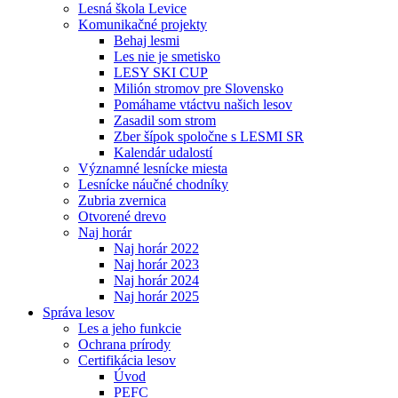
Lesná škola Levice
Komunikačné projekty
Behaj lesmi
Les nie je smetisko
LESY SKI CUP
Milión stromov pre Slovensko
Pomáhame vtáctvu našich lesov
Zasadil som strom
Zber šípok spoločne s LESMI SR
Kalendár udalostí
Významné lesnícke miesta
Lesnícke náučné chodníky
Zubria zvernica
Otvorené drevo
Naj horár
Naj horár 2022
Naj horár 2023
Naj horár 2024
Naj horár 2025
Správa lesov
Les a jeho funkcie
Ochrana prírody
Certifikácia lesov
Úvod
PEFC