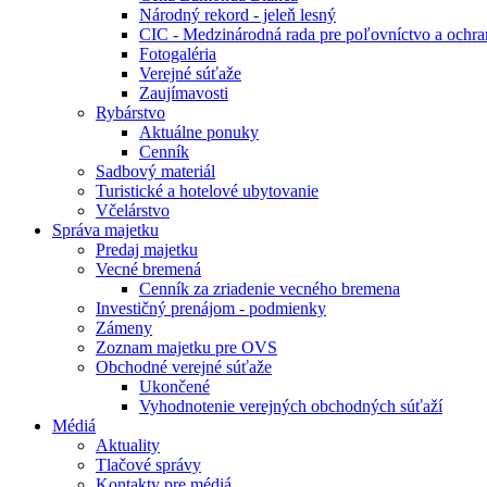
Národný rekord - jeleň lesný
CIC - Medzinárodná rada pre poľovníctvo a ochra
Fotogaléria
Verejné súťaže
Zaujímavosti
Rybárstvo
Aktuálne ponuky
Cenník
Sadbový materiál
Turistické a hotelové ubytovanie
Včelárstvo
Správa majetku
Predaj majetku
Vecné bremená
Cenník za zriadenie vecného bremena
Investičný prenájom - podmienky
Zámeny
Zoznam majetku pre OVS
Obchodné verejné súťaže
Ukončené
Vyhodnotenie verejných obchodných súťaží
Médiá
Aktuality
Tlačové správy
Kontakty pre médiá