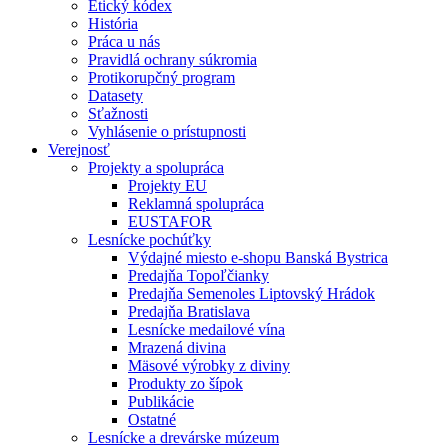
Etický kódex
História
Práca u nás
Pravidlá ochrany súkromia
Protikorupčný program
Datasety
Sťažnosti
Vyhlásenie o prístupnosti
Verejnosť
Projekty a spolupráca
Projekty EU
Reklamná spolupráca
EUSTAFOR
Lesnícke pochúťky
Výdajné miesto e-shopu Banská Bystrica
Predajňa Topoľčianky
Predajňa Semenoles Liptovský Hrádok
Predajňa Bratislava
Lesnícke medailové vína
Mrazená divina
Mäsové výrobky z diviny
Produkty zo šípok
Publikácie
Ostatné
Lesnícke a drevárske múzeum