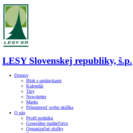
LESY Slovenskej republiky, š.p.
Domov
Blok s upútavkami
Kalendár
Tipy
Newsletter
Marks
Prístupnosť webu skúška
O nás
Profil podniku
Generálne riaditeľstvo
Organizačné zložky