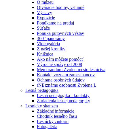
O múzeu
Otváracie hodiny, vstupné
Výstavy
Expozície
Ponúkame na predaj
Súťaže
Ponuka putovných výstav
360° panorámy
Videogaléria
Z našej kroniky
Knižnica
Ako nám môžete pomôcť
Výročné správy od 2008
Memorandum Zvolen mesto lesníctva
Kontakt, zoznam zamestnancov
Ochrana osobných údajov
(NE)známe osobnosti Zvolena I.
Lesná pedagogika
Lesná pedagogika - kontakty
Zariadenia lesnej pedagogiky
Lesnícky skanzen
Základné informácie
Chodník lesného času
Lesnícky cintorín
Fotogaléria