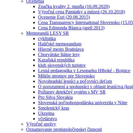
Ocenenia
Značka kvality 2. stupňa (16.09.2020)
Výročná cena Pamiatky a múzeá (26.10.2018)
Ocenenie Esri (20.08.2015)
Cena Transparency International Slovensko (15.0
Cena Edmonda Blanca (apríl 2013)
Memorandá LESY SR
cyklistika
Haličské memorandum
Hlavné mesto Bratislava
Chorvátske štátne lesy
Kazašská republika
klub slovenských turistov
Lesná pedagogika v Lesoparku Hlboké - Bojnice
Milión stromov pre Slovensko
Novohradskí lesníci a poľovníci deťom
O porozumení a spolupráci v oblasti lesníctva (kra
Požiarny detekčný systém s MV SR
Pro Silva Slovakia
Slovenská poľnohospodárska univerzita v Nitre
Smolenický kras
Ukrajina
včelárstvo
Výročné správy
Oznamovanie protispoločenskej činnosti