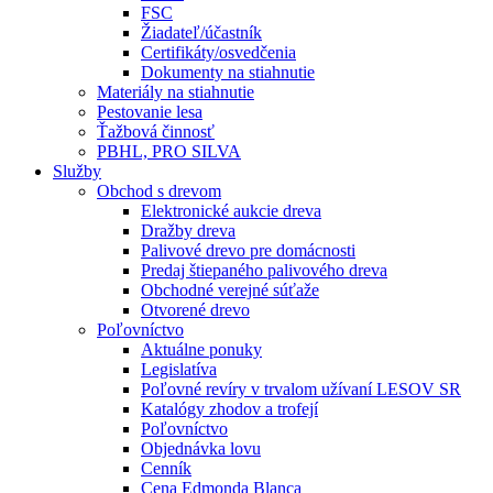
FSC
Žiadateľ/účastník
Certifikáty/osvedčenia
Dokumenty na stiahnutie
Materiály na stiahnutie
Pestovanie lesa
Ťažbová činnosť
PBHL, PRO SILVA
Služby
Obchod s drevom
Elektronické aukcie dreva
Dražby dreva
Palivové drevo pre domácnosti
Predaj štiepaného palivového dreva
Obchodné verejné súťaže
Otvorené drevo
Poľovníctvo
Aktuálne ponuky
Legislatíva
Poľovné revíry v trvalom užívaní LESOV SR
Katalógy zhodov a trofejí
Poľovníctvo
Objednávka lovu
Cenník
Cena Edmonda Blanca